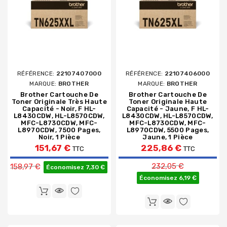
RÉFÉRENCE:
22107407000
RÉFÉRENCE:
22107406000
MARQUE:
BROTHER
MARQUE:
BROTHER
Brother Cartouche De
Brother Cartouche De
Toner Originale Très Haute
Toner Originale Haute
Capacité - Noir, F HL-
Capacité - Jaune, F HL-
L8430CDW, HL-L8570CDW,
L8430CDW, HL-L8570CDW,
MFC-L8730CDW, MFC-
MFC-L8730CDW, MFC-
L8970CDW, 7500 Pages,
L8970CDW, 5500 Pages,
Noir, 1 Pièce
Jaune, 1 Pièce
151,67 €
225,86 €
TTC
TTC
Prix de base
Prix de base
232,05 €
158,97 €
Économisez 7,30 €
Économisez 6,19 €