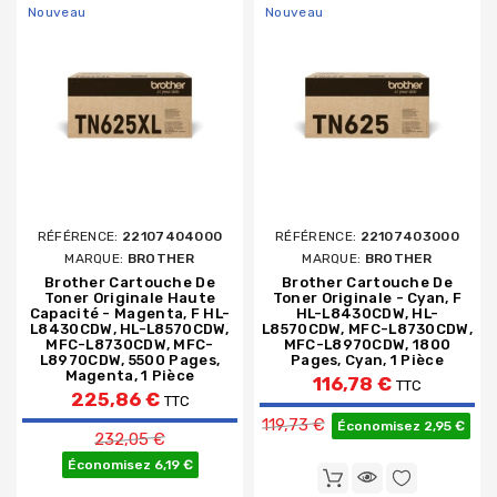
Nouveau
Nouveau
RÉFÉRENCE:
22107404000
RÉFÉRENCE:
22107403000
MARQUE:
BROTHER
MARQUE:
BROTHER
Brother Cartouche De
Brother Cartouche De
Toner Originale Haute
Toner Originale - Cyan, F
Capacité - Magenta, F HL-
HL-L8430CDW, HL-
L8430CDW, HL-L8570CDW,
L8570CDW, MFC-L8730CDW,
MFC-L8730CDW, MFC-
MFC-L8970CDW, 1800
L8970CDW, 5500 Pages,
Pages, Cyan, 1 Pièce
Magenta, 1 Pièce
116,78 €
TTC
225,86 €
TTC
Prix de base
119,73 €
Prix de base
Économisez 2,95 €
232,05 €
Économisez 6,19 €