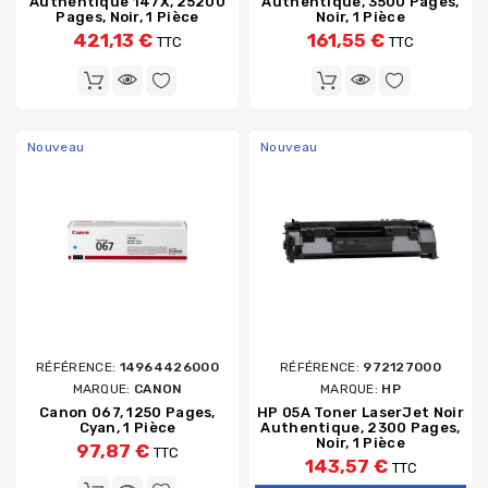
Authentique 147X, 25200
Authentique, 3500 Pages,
Pages, Noir, 1 Pièce
Noir, 1 Pièce
421,13 €
161,55 €
TTC
TTC
Nouveau
Nouveau
RÉFÉRENCE:
14964426000
RÉFÉRENCE:
972127000
MARQUE:
CANON
MARQUE:
HP
Canon 067, 1250 Pages,
HP 05A Toner LaserJet Noir
Cyan, 1 Pièce
Authentique, 2300 Pages,
Noir, 1 Pièce
97,87 €
TTC
143,57 €
TTC