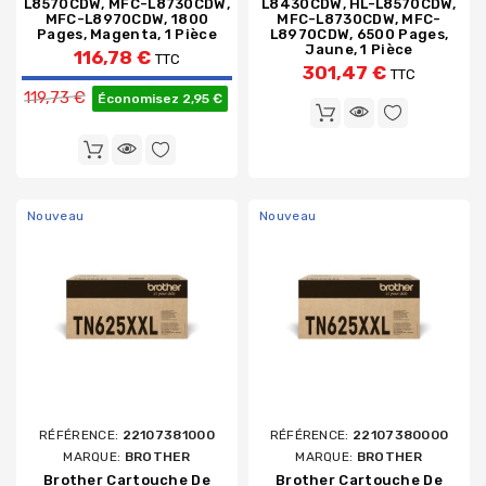
L8570CDW, MFC-L8730CDW,
L8430CDW, HL-L8570CDW,
MFC-L8970CDW, 1800
MFC-L8730CDW, MFC-
Pages, Magenta, 1 Pièce
L8970CDW, 6500 Pages,
Jaune, 1 Pièce
116,78 €
TTC
301,47 €
TTC
Prix de base
119,73 €
Économisez 2,95 €
Nouveau
Nouveau
RÉFÉRENCE:
22107381000
RÉFÉRENCE:
22107380000
MARQUE:
BROTHER
MARQUE:
BROTHER
Brother Cartouche De
Brother Cartouche De