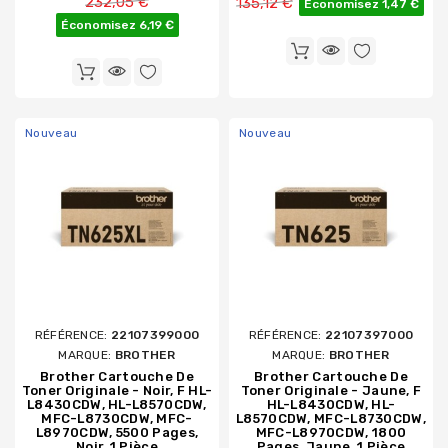
232,05 €
135,12 €
Économisez 1,47 €
Économisez 6,19 €
Nouveau
Nouveau
RÉFÉRENCE:
22107399000
RÉFÉRENCE:
22107397000
MARQUE:
BROTHER
MARQUE:
BROTHER
Brother Cartouche De
Brother Cartouche De
Toner Originale - Noir, F HL-
Toner Originale - Jaune, F
L8430CDW, HL-L8570CDW,
HL-L8430CDW, HL-
MFC-L8730CDW, MFC-
L8570CDW, MFC-L8730CDW,
L8970CDW, 5500 Pages,
MFC-L8970CDW, 1800
Noir, 1 Pièce
Pages, Jaune, 1 Pièce