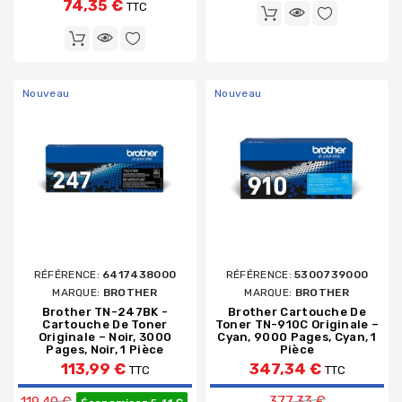
74,35 €
TTC
Nouveau
Nouveau
RÉFÉRENCE:
6417438000
RÉFÉRENCE:
5300739000
MARQUE:
BROTHER
MARQUE:
BROTHER
Brother TN-247BK -
Brother Cartouche De
Cartouche De Toner
Toner TN-910C Originale –
Originale – Noir, 3000
Cyan, 9000 Pages, Cyan, 1
Pages, Noir, 1 Pièce
Pièce
113,99 €
347,34 €
TTC
TTC
Prix de base
Prix de base
377,33 €
119,40 €