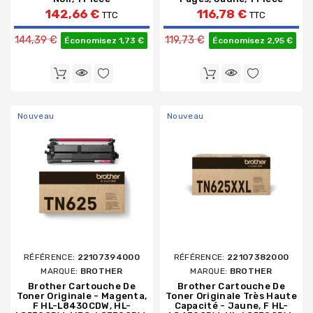
142,66 €
116,78 €
TTC
TTC
Prix de base
Prix de base
144,39 €
119,73 €
Économisez 1,73 €
Économisez 2,95 €
Nouveau
Nouveau
RÉFÉRENCE:
22107394000
RÉFÉRENCE:
22107382000
MARQUE:
BROTHER
MARQUE:
BROTHER
Brother Cartouche De
Brother Cartouche De
Toner Originale - Magenta,
Toner Originale Très Haute
F HL-L8430CDW, HL-
Capacité - Jaune, F HL-