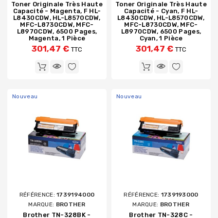
Toner Originale Très Haute
Toner Originale Très Haute
Capacité - Magenta, F HL-
Capacité - Cyan, F HL-
L8430CDW, HL-L8570CDW,
L8430CDW, HL-L8570CDW,
MFC-L8730CDW, MFC-
MFC-L8730CDW, MFC-
L8970CDW, 6500 Pages,
L8970CDW, 6500 Pages,
Magenta, 1 Pièce
Cyan, 1 Pièce
301,47 €
301,47 €
TTC
TTC
Nouveau
Nouveau
RÉFÉRENCE:
1739194000
RÉFÉRENCE:
1739193000
MARQUE:
BROTHER
MARQUE:
BROTHER
Brother TN-328BK -
Brother TN-328C -