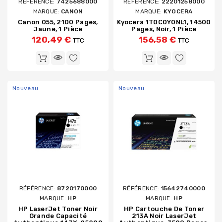
RÉFÉRENCE:
7425688000
RÉFÉRENCE:
22201258000
MARQUE:
CANON
MARQUE:
KYOCERA
Canon 055, 2100 Pages,
Kyocera 1T0C0Y0NL1, 14500
Jaune, 1 Pièce
Pages, Noir, 1 Pièce
120,49 €
156,58 €
TTC
TTC
Nouveau
Nouveau
RÉFÉRENCE:
8720170000
RÉFÉRENCE:
15642740000
MARQUE:
HP
MARQUE:
HP
HP LaserJet Toner Noir
HP Cartouche De Toner
Grande Capacité
213A Noir LaserJet