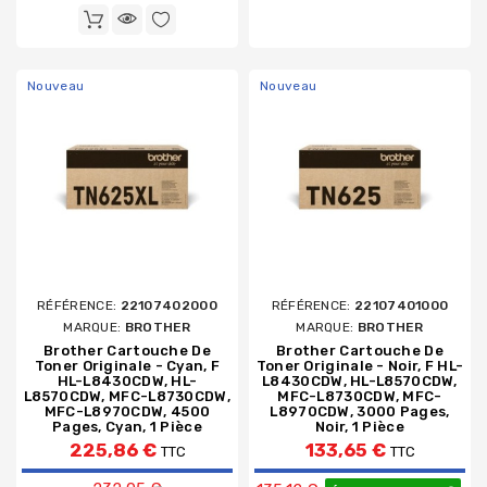
Nouveau
Nouveau
RÉFÉRENCE:
22107402000
RÉFÉRENCE:
22107401000
MARQUE:
BROTHER
MARQUE:
BROTHER
Brother Cartouche De
Brother Cartouche De
Toner Originale - Cyan, F
Toner Originale - Noir, F HL-
HL-L8430CDW, HL-
L8430CDW, HL-L8570CDW,
L8570CDW, MFC-L8730CDW,
MFC-L8730CDW, MFC-
MFC-L8970CDW, 4500
L8970CDW, 3000 Pages,
Pages, Cyan, 1 Pièce
Noir, 1 Pièce
225,86 €
133,65 €
TTC
TTC
Prix de base
Prix de base