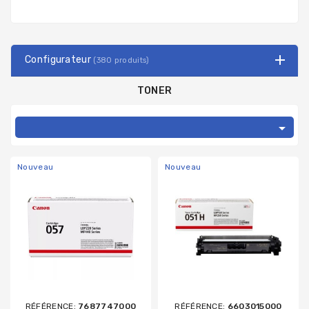
Configurateur
(380 produits)
TONER

Nouveau
Nouveau
RÉFÉRENCE:
7687747000
RÉFÉRENCE:
6603015000