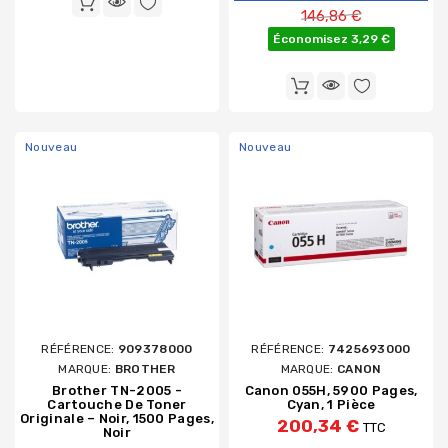
Prix de base
146,86 €
Économisez 3,29 €
Nouveau
Nouveau
RÉFÉRENCE:
909378000
RÉFÉRENCE:
7425693000
MARQUE:
BROTHER
MARQUE:
CANON
Brother TN-2005 -
Canon 055H, 5900 Pages,
Cartouche De Toner
Cyan, 1 Pièce
Originale – Noir, 1500 Pages,
200,34 €
TTC
Noir