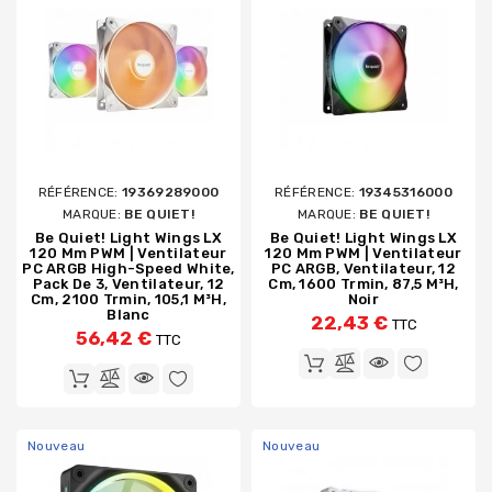
RÉFÉRENCE:
19369289000
RÉFÉRENCE:
19345316000
MARQUE:
BE QUIET!
MARQUE:
BE QUIET!
Be Quiet! Light Wings LX
Be Quiet! Light Wings LX
120 Mm PWM | Ventilateur
120 Mm PWM | Ventilateur
PC ARGB High-Speed White,
PC ARGB, Ventilateur, 12
Pack De 3, Ventilateur, 12
Cm, 1600 Trmin, 87,5 M³h,
Cm, 2100 Trmin, 105,1 M³h,
Noir
Blanc
22,43 €
TTC
56,42 €
TTC
Nouveau
Nouveau