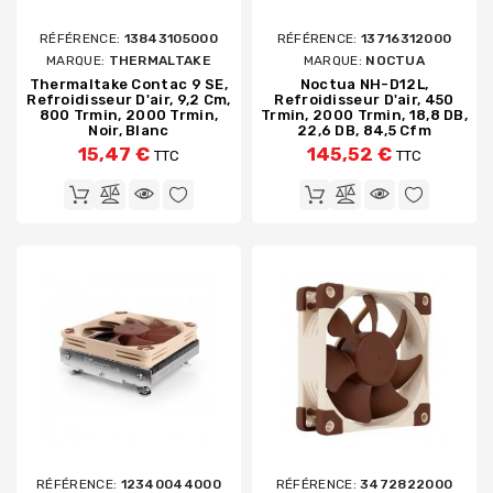
RÉFÉRENCE:
13843105000
RÉFÉRENCE:
13716312000
MARQUE:
THERMALTAKE
MARQUE:
NOCTUA
Thermaltake Contac 9 SE,
Noctua NH-D12L,
Refroidisseur D'air, 9,2 Cm,
Refroidisseur D'air, 450
800 Trmin, 2000 Trmin,
Trmin, 2000 Trmin, 18,8 DB,
Noir, Blanc
22,6 DB, 84,5 Cfm
15,47 €
145,52 €
TTC
TTC
RÉFÉRENCE:
12340044000
RÉFÉRENCE:
3472822000