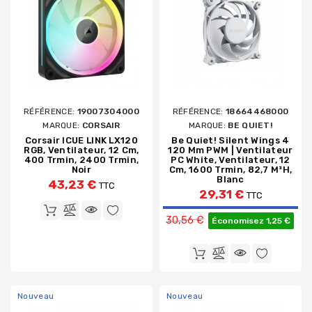
RÉFÉRENCE:
19007304000
RÉFÉRENCE:
18664468000
MARQUE:
CORSAIR
MARQUE:
BE QUIET!
Corsair ICUE LINK LX120
Be Quiet! Silent Wings 4
RGB, Ventilateur, 12 Cm,
120 Mm PWM | Ventilateur
400 Trmin, 2400 Trmin,
PC White, Ventilateur, 12
Noir
Cm, 1600 Trmin, 82,7 M³h,
Blanc
43,23 €
TTC
29,31 €
TTC
Prix de base
30,56 €
Économisez 1,25 €
Nouveau
Nouveau