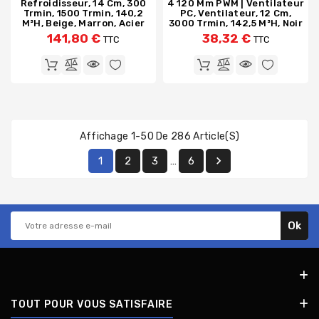
Refroidisseur, 14 Cm, 300
4 120 Mm PWM | Ventilateur
Trmin, 1500 Trmin, 140,2
PC, Ventilateur, 12 Cm,
M³h, Beige, Marron, Acier
3000 Trmin, 142,5 M³h, Noir
141,80 €
38,32 €
TTC
TTC
Affichage 1-50 De 286 Article(s)

1
2
3
6
…
TOUT POUR VOUS SATISFAIRE