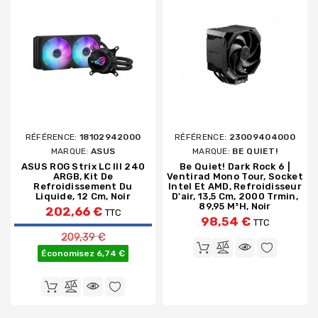
RÉFÉRENCE:
18102942000
RÉFÉRENCE:
23009404000
MARQUE:
ASUS
MARQUE:
BE QUIET!
ASUS ROG Strix LC III 240
Be Quiet! Dark Rock 6 |
ARGB, Kit De
Ventirad Mono Tour, Socket
Refroidissement Du
Intel Et AMD, Refroidisseur
Liquide, 12 Cm, Noir
D'air, 13,5 Cm, 2000 Trmin,
89,95 M³h, Noir
202,66 €
TTC
98,54 €
TTC
Prix de base
209,39 €
Économisez 6,74 €