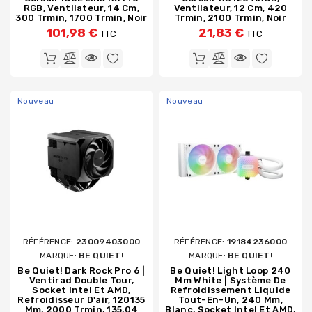
RGB, Ventilateur, 14 Cm,
Ventilateur, 12 Cm, 420
300 Trmin, 1700 Trmin, Noir
Trmin, 2100 Trmin, Noir
101,98 €
21,83 €
TTC
TTC
Nouveau
Nouveau
RÉFÉRENCE:
23009403000
RÉFÉRENCE:
19184236000
MARQUE:
BE QUIET!
MARQUE:
BE QUIET!
Be Quiet! Dark Rock Pro 6 |
Be Quiet! Light Loop 240
Ventirad Double Tour,
Mm White | Système De
Socket Intel Et AMD,
Refroidissement Liquide
Refroidisseur D'air, 120135
Tout-En-Un, 240 Mm,
Mm, 2000 Trmin, 135,04
Blanc, Socket Intel Et AMD,