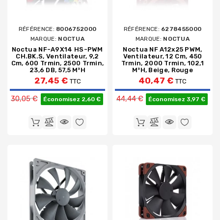
RÉFÉRENCE:
8006752000
RÉFÉRENCE:
6278455000
MARQUE:
NOCTUA
MARQUE:
NOCTUA
Noctua NF-A9X14 HS-PWM
Noctua NF A12x25 PWM,
CH.BK.S, Ventilateur, 9,2
Ventilateur, 12 Cm, 450
Cm, 600 Trmin, 2500 Trmin,
Trmin, 2000 Trmin, 102,1
23,6 DB, 57,5 M³h
M³h, Beige, Rouge
27,45 €
40,47 €
TTC
TTC
Prix de base
Prix de base
30,05 €
44,44 €
Économisez 2,60 €
Économisez 3,97 €