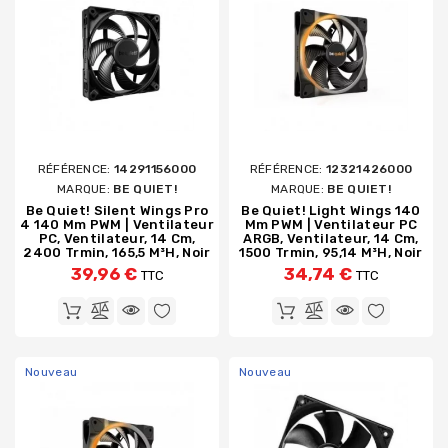
RÉFÉRENCE:
14291156000
RÉFÉRENCE:
12321426000
MARQUE:
BE QUIET!
MARQUE:
BE QUIET!
Be Quiet! Silent Wings Pro
Be Quiet! Light Wings 140
4 140 Mm PWM | Ventilateur
Mm PWM | Ventilateur PC
PC, Ventilateur, 14 Cm,
ARGB, Ventilateur, 14 Cm,
2400 Trmin, 165,5 M³h, Noir
1500 Trmin, 95,14 M³h, Noir
39,96 €
34,74 €
TTC
TTC
Nouveau
Nouveau