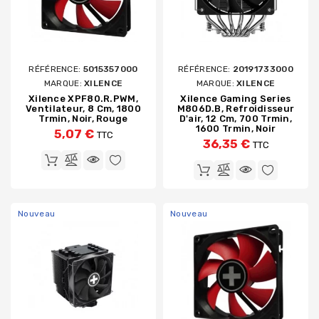
RÉFÉRENCE:
5015357000
RÉFÉRENCE:
20191733000
MARQUE:
XILENCE
MARQUE:
XILENCE
Xilence XPF80.R.PWM,
Xilence Gaming Series
Ventilateur, 8 Cm, 1800
M806D.B, Refroidisseur
Trmin, Noir, Rouge
D'air, 12 Cm, 700 Trmin,
1600 Trmin, Noir
5,07 €
TTC
36,35 €
TTC
Nouveau
Nouveau