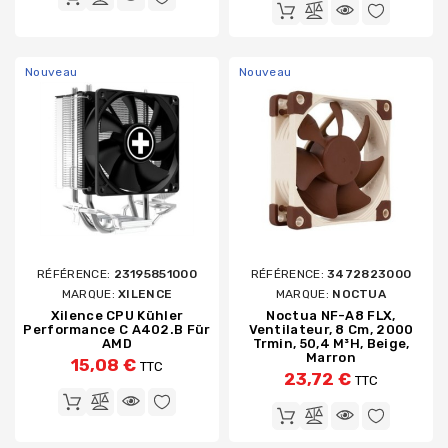
Nouveau
Nouveau
RÉFÉRENCE:
23195851000
RÉFÉRENCE:
3472823000
MARQUE:
XILENCE
MARQUE:
NOCTUA
Xilence CPU Kühler
Noctua NF-A8 FLX,
Performance C A402.B Für
Ventilateur, 8 Cm, 2000
AMD
Trmin, 50,4 M³h, Beige,
Marron
15,08 €
TTC
23,72 €
TTC