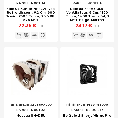
MARQUE:
NOCTUA
MARQUE:
NOCTUA
Noctua Kühler NH-L9i 17xx,
Noctua NF-A8 ULN,
Refroidisseur, 9,2 Cm, 600
Ventilateur, 8 Cm, 1100
Trmin, 2500 Trmin, 23,6 DB,
Trmin, 1400 Trmin, 34,8
57,5 M³h
M³h, Beige, Marron
72,35 €
23,17 €
TTC
TTC
RÉFÉRENCE:
3208697000
RÉFÉRENCE:
14291155000
MARQUE:
NOCTUA
MARQUE:
BE QUIET!
Noctua NH-D15,
Be Quiet! Silent Wings Pro