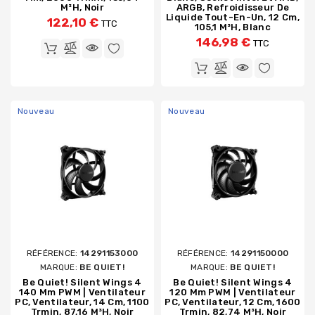
M³h, Noir
ARGB, Refroidisseur De
Liquide Tout-En-Un, 12 Cm,
122,10 €
TTC
105,1 M³h, Blanc
146,98 €
TTC
Nouveau
Nouveau
RÉFÉRENCE:
14291153000
RÉFÉRENCE:
14291150000
MARQUE:
BE QUIET!
MARQUE:
BE QUIET!
Be Quiet! Silent Wings 4
Be Quiet! Silent Wings 4
140 Mm PWM | Ventilateur
120 Mm PWM | Ventilateur
PC, Ventilateur, 14 Cm, 1100
PC, Ventilateur, 12 Cm, 1600
Trmin, 87,16 M³h, Noir
Trmin, 82,74 M³h, Noir