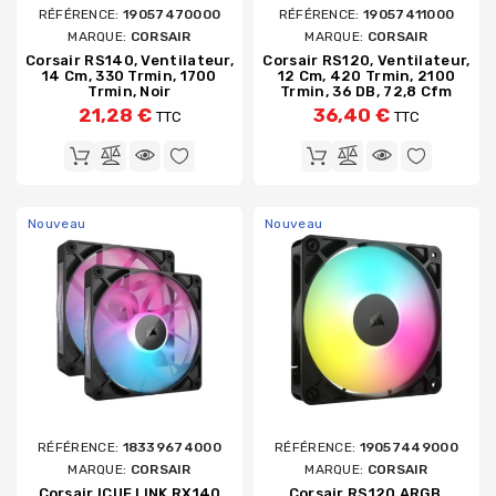
RÉFÉRENCE:
19057470000
RÉFÉRENCE:
19057411000
MARQUE:
CORSAIR
MARQUE:
CORSAIR
Corsair RS140, Ventilateur,
Corsair RS120, Ventilateur,
14 Cm, 330 Trmin, 1700
12 Cm, 420 Trmin, 2100
Trmin, Noir
Trmin, 36 DB, 72,8 Cfm
21,28 €
36,40 €
TTC
TTC
Nouveau
Nouveau
RÉFÉRENCE:
18339674000
RÉFÉRENCE:
19057449000
MARQUE:
CORSAIR
MARQUE:
CORSAIR
Corsair ICUE LINK RX140
Corsair RS120 ARGB,