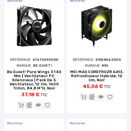
Nouveau
Nouveau
RÉFÉRENCE:
21470593000
RÉFÉRENCE:
21058542000
MARQUE:
BE QUIET!
MARQUE:
MSI
Be Quiet! Pure Wings 3 140
MSI MAG COREFROZR AA13,
Mm | Ventilateur PC
Refroidisseur Hybride, 12
Silencieux | Pack De 3,
Cm, Noir
Ventilateur, 12 Cm, 1600
45,06 €
TTC
Trmin, 84,8 M³h, Noir
37,18 €
TTC
Nouveau
Nouveau