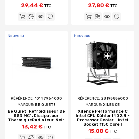
29,44 €
27,80 €
TTC
TTC
Nouveau
Nouveau
RÉFÉRENCE:
10147964000
RÉFÉRENCE:
23195856000
MARQUE:
BE QUIET!
MARQUE:
XILENCE
Be Quiet! Refroidisseur De
Xilence Performance C
SSD MC1, Dissipateur
Intel CPU Kühler I402.B -
ThermiqueRadiateur, Noir
Processor Cooler - Intel
Socket 1150 Core I
13,42 €
TTC
15,08 €
TTC