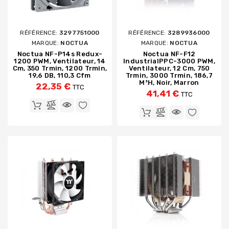
RÉFÉRENCE:
3297751000
RÉFÉRENCE:
3289936000
MARQUE:
NOCTUA
MARQUE:
NOCTUA
Noctua NF-P14s Redux-
Noctua NF-F12
1200 PWM, Ventilateur, 14
IndustrialPPC-3000 PWM,
Cm, 350 Trmin, 1200 Trmin,
Ventilateur, 12 Cm, 750
19,6 DB, 110,3 Cfm
Trmin, 3000 Trmin, 186,7
M³h, Noir, Marron
22,35 €
TTC
41,41 €
TTC