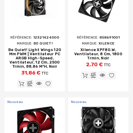
RÉFÉRENCE:
12321424000
RÉFÉRENCE:
858691001
MARQUE:
BE QUIET!
MARQUE:
XILENCE
Be Quiet! Light Wings 120
Xilence XPF80.W,
Mm PWM | Ventilateur PC
Ventilateur, 8 Cm, 1800
ARGB High-Speed,
Trmin, Noir
Ventilateur, 12 Cm, 2500
2,70 €
TTC
Trmin, 88,86 M³h, Noir
31,86 €
TTC
Nouveau
Nouveau