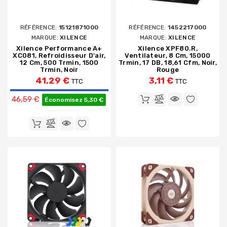
RÉFÉRENCE:
15121871000
RÉFÉRENCE:
1452217000
MARQUE:
XILENCE
MARQUE:
XILENCE
Xilence Performance A+
Xilence XPF80.R,
XC081, Refroidisseur D'air,
Ventilateur, 8 Cm, 15000
12 Cm, 500 Trmin, 1500
Trmin, 17 DB, 18,61 Cfm, Noir,
Trmin, Noir
Rouge
41,29 €
3,11 €
TTC
TTC
Prix de base
46,59 €
Économisez 5,30 €