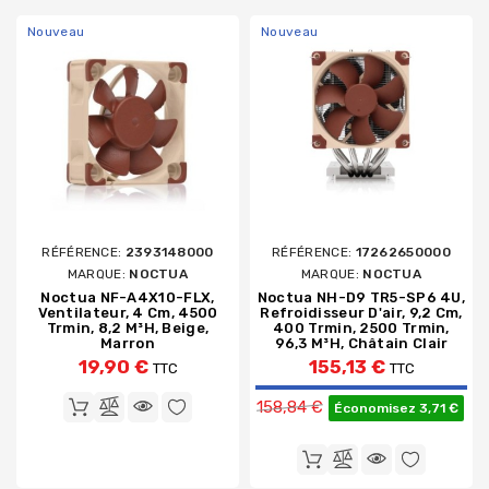
Nouveau
Nouveau
RÉFÉRENCE:
2393148000
RÉFÉRENCE:
17262650000
MARQUE:
NOCTUA
MARQUE:
NOCTUA
Noctua NF-A4X10-FLX,
Noctua NH-D9 TR5-SP6 4U,
Ventilateur, 4 Cm, 4500
Refroidisseur D'air, 9,2 Cm,
Trmin, 8,2 M³h, Beige,
400 Trmin, 2500 Trmin,
Marron
96,3 M³h, Châtain Clair
19,90 €
155,13 €
TTC
TTC
Prix de base
158,84 €
Économisez 3,71 €