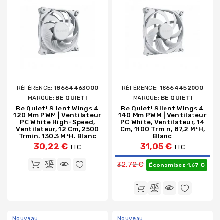
RÉFÉRENCE:
18664463000
RÉFÉRENCE:
18664452000
MARQUE:
BE QUIET!
MARQUE:
BE QUIET!
Be Quiet! Silent Wings 4
Be Quiet! Silent Wings 4
120 Mm PWM | Ventilateur
140 Mm PWM | Ventilateur
PC White High-Speed,
PC White, Ventilateur, 14
Ventilateur, 12 Cm, 2500
Cm, 1100 Trmin, 87,2 M³h,
Trmin, 130,3 M³h, Blanc
Blanc
30,22 €
31,05 €
TTC
TTC
Prix de base
32,72 €
Économisez 1,67 €
Nouveau
Nouveau