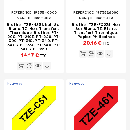
RÉFÉRENCE:
1973540000
RÉFÉRENCE:
1973526000
MARQUE:
BROTHER
MARQUE:
BROTHER
Brother TZE-N231, Noir Sur
Brother TZE-FX231, Noir
Blanc, TZ, Noir, Transfert
Sur Blanc, TZ, Blanc,
Thermique, Brother, PT-
Transfert Thermique,
200, PT-210E, PT-220, PT-
Papier, Philippines
300, PT-310, PT-340, PT-
20,16 €
TTC
340C, PT-350, PT-540, PT-
540C, PT-550
14,17 €
TTC
Nouveau
Nouveau