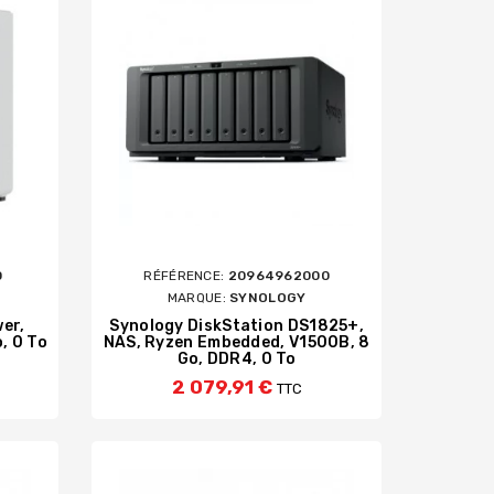
0
RÉFÉRENCE:
20964962000
MARQUE:
SYNOLOGY
er,
Synology DiskStation DS1825+,
, 0 To
NAS, Ryzen Embedded, V1500B, 8
Go, DDR4, 0 To
2 079,91 €
TTC