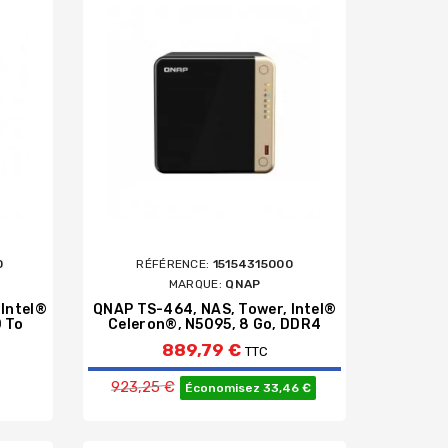
0
RÉFÉRENCE:
15154315000
MARQUE:
QNAP
 Intel®
QNAP TS-464, NAS, Tower, Intel®
0 To
Celeron®, N5095, 8 Go, DDR4
889,79 €
TTC
Prix de base
923,25 €
Économisez 33,46 €