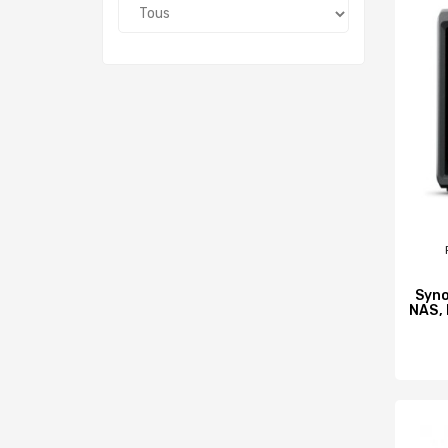
Syno
NAS,