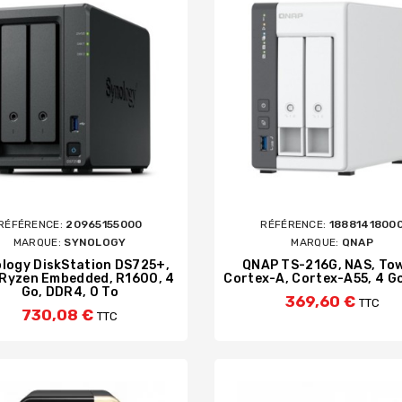
RÉFÉRENCE:
20965155000
RÉFÉRENCE:
1888141800
MARQUE:
SYNOLOGY
MARQUE:
QNAP
logy DiskStation DS725+,
QNAP TS-216G, NAS, Tow
 Ryzen Embedded, R1600, 4
Cortex-A, Cortex-A55, 4 Go
Go, DDR4, 0 To
369,60 €
TTC
730,08 €
TTC