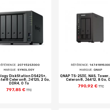
RÉFÉRENCE:
20793253000
RÉFÉRENCE:
1474189500
MARQUE:
SYNOLOGY
MARQUE:
QNAP
logy DiskStation DS425+,
QNAP TS-253E, NAS, Tower,
ntel® Celeron®, J4125, 2 Go,
Celeron®, J6412, 8 Go, 
DDR4, 0 To
790,92 €
TTC
797,85 €
TTC