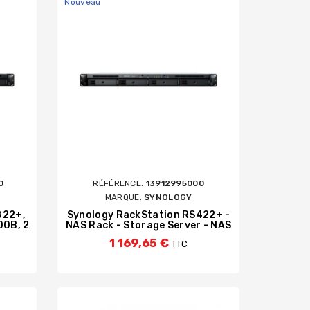
Nouveau
TERNES
ES
ÉMOIRES
OTHER
BANDES MAGNÉTIQUES
0
RÉFÉRENCE:
13912995000
MARQUE:
SYNOLOGY
822+,
Synology RackStation RS422+ -
00B, 2
NAS Rack - Storage Server - NAS
1 169,65 €
TTC