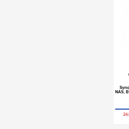
Syno
NAS, B
26