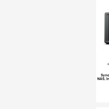
Syno
NAS, I