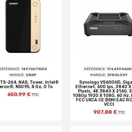
RÉFÉRENCE:
14976071000
RÉFÉRENCE:
1744394600
MARQUE:
QNAP
MARQUE:
SYNOLOGY
TS-264, NAS, Tower, Intel®
Synology VS600HD, Giga
eron®, N5095, 8 Go, 0 To
Ethernet, 600 Ips, 3840 X
Pixels, 4K 3840 X 2160, 
650,99 €
TTC
1080p 1920 X 1080, 60 Hz, 
FCC UKCA CE BSMI EAC R
VCCI
907,88 €
TTC