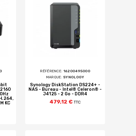
0
RÉFÉRENCE:
16200495000
MARQUE:
SYNOLOGY
bit
Synology DiskStation DS224+ -
 2160
NAS - Bureau - Intel® Celeron® -
30Hz
J4125 - 2 Go - DDR4
H.264,
479,12 €
TTC
CM KC