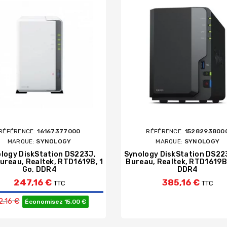
RÉFÉRENCE:
16167377000
RÉFÉRENCE:
1528293800
MARQUE:
SYNOLOGY
MARQUE:
SYNOLOGY
logy DiskStation DS223J,
Synology DiskStation DS22
ureau, Realtek, RTD1619B, 1
Bureau, Realtek, RTD1619B,
Go, DDR4
DDR4
247,16 €
385,16 €
TTC
TTC
Prix de base
2,16 €
Économisez 15,00 €