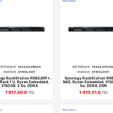
au
Nouveau
REENS
BD / DVD EXTERNES USB
DISQUES DURS EX
LECTEURS DE CODES BARR
CLÉS USB ET CARTES M
NCRES
ÉTIQUETTE DYMO ET BR
STOCKAGE
SES
LE BUREAU
CÂBLES ET ADAPTATEURS
RÉFÉRENCE:
14264328000
RÉFÉRENCE:
1426429300
D'ORDINATEUR
ORDINATEUR
E VIRUS ET SPYWARE
MARQUE:
SYNOLOGY
MARQUE:
SYNOLOGY
ogy RackStation RS822RP+,
Synology RackStation RS
 Rack 1 U, Ryzen Embedded,
NAS, Ryzen Embedded, V15
V1500B, 2 Go, DDR4
Go, DDR4, DSM
1 817,60 €
1 413,01 €
TTC
TTC
au
Nouveau