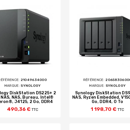
RÉFÉRENCE:
21049634000
RÉFÉRENCE:
2065830600
MARQUE:
SYNOLOGY
MARQUE:
SYNOLOGY
logy DiskStation DS225+ 2
Synology DiskStation DS
 NAS, NAS, Bureau, Intel®
NAS, Ryzen Embedded, V15
eron®, J4125, 2 Go, DDR4
Go, DDR4, 0 To
490,36 €
1 198,70 €
TTC
TTC