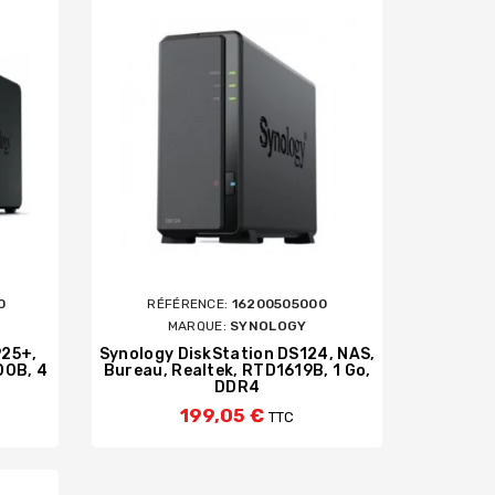
0
RÉFÉRENCE:
16200505000
MARQUE:
SYNOLOGY
925+,
Synology DiskStation DS124, NAS,
00B, 4
Bureau, Realtek, RTD1619B, 1 Go,
DDR4
199,05 €
TTC