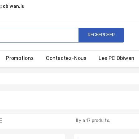
@obiwan.lu
RECHERCHER
Promotions
Contactez-Nous
Les PC Obiwan
Il y a 17 produits.
 / MOTHERBOARDS