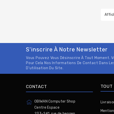
Affic
S'inscrire À Notre Newsletter
Vous Pouvez Vous Désinscrire À Tout Moment. 
Pour Cela Nos Informations De Contact Dans Le
D'utilisation Du Site.
TOUT 
CONTACT
OBIWAN Computer Shop
Livraiso
Centre Espace
Mention
233-241, rue de beggen