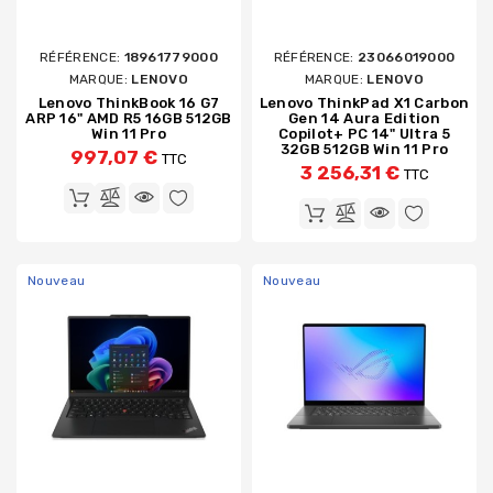
RÉFÉRENCE:
18961779000
RÉFÉRENCE:
23066019000
MARQUE:
LENOVO
MARQUE:
LENOVO
Lenovo ThinkBook 16 G7
Lenovo ThinkPad X1 Carbon
ARP 16" AMD R5 16GB 512GB
Gen 14 Aura Edition
Win 11 Pro
Copilot+ PC 14" Ultra 5
32GB 512GB Win 11 Pro
997,07 €
TTC
3 256,31 €
TTC
Nouveau
Nouveau