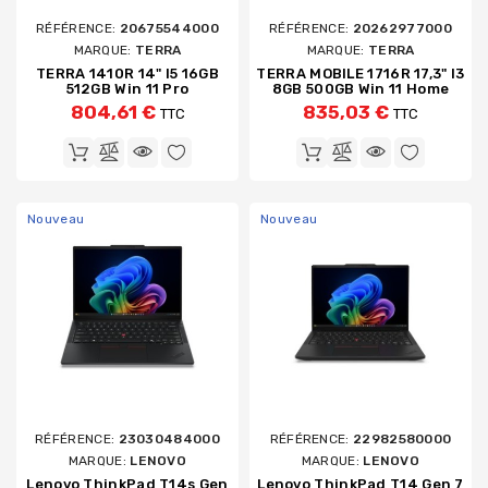
RÉFÉRENCE:
20675544000
RÉFÉRENCE:
20262977000
MARQUE:
TERRA
MARQUE:
TERRA
TERRA 1410R 14" I5 16GB
TERRA MOBILE 1716R 17,3" I3
512GB Win 11 Pro
8GB 500GB Win 11 Home
804,61 €
835,03 €
TTC
TTC
Nouveau
Nouveau
RÉFÉRENCE:
23030484000
RÉFÉRENCE:
22982580000
MARQUE:
LENOVO
MARQUE:
LENOVO
Lenovo ThinkPad T14s Gen
Lenovo ThinkPad T14 Gen 7