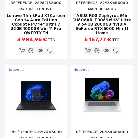
RÉFÉRENCE:
22981758000
RÉFÉRENCE:
22969450000
MARQUE:
LENOVO
MARQUE:
ASUS
Lenovo ThinkPad X1 Carbon
ASUS ROG Zephyrus G16
Gen 14 Aura Edition
GU606AR-TB069W 16" Ultra
Copilot+ PC 14" Ultra 7
9 64GB 2000GB NVIDIA
32GB 1000GB Win 11 Pro
GeForce RTX 5000 Win 11
QWERTY EN
Home
3 984,96 €
5 157,77 €
TTC
TTC
Nouveau
Nouveau
RÉFÉRENCE:
21897343000
RÉFÉRENCE:
20964354000
MARQUE:
LENOVO
MARQUE:
HP