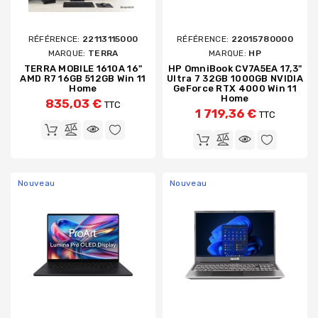
RÉFÉRENCE:
22113115000
RÉFÉRENCE:
22015780000
MARQUE:
TERRA
MARQUE:
HP
TERRA MOBILE 1610A 16"
HP OmniBook CV7A5EA 17,3"
AMD R7 16GB 512GB Win 11
Ultra 7 32GB 1000GB NVIDIA
Home
GeForce RTX 4000 Win 11
Home
835,03 €
TTC
1 719,36 €
TTC
Nouveau
Nouveau