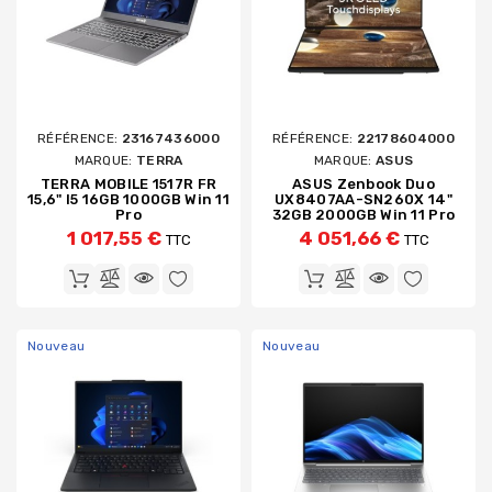
RÉFÉRENCE:
23167436000
RÉFÉRENCE:
22178604000
MARQUE:
TERRA
MARQUE:
ASUS
TERRA MOBILE 1517R FR
ASUS Zenbook Duo
15,6" I5 16GB 1000GB Win 11
UX8407AA-SN260X 14"
Pro
32GB 2000GB Win 11 Pro
1 017,55 €
4 051,66 €
TTC
TTC
Nouveau
Nouveau