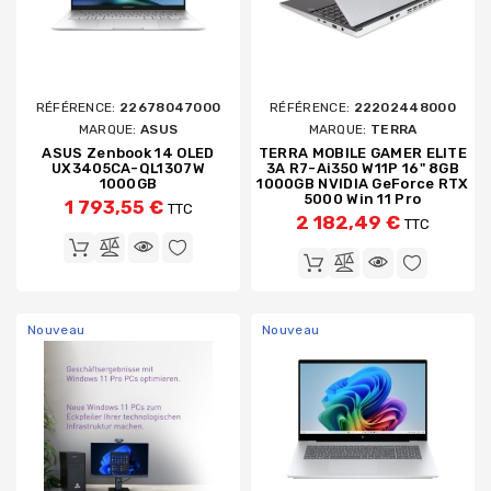
RÉFÉRENCE:
22678047000
RÉFÉRENCE:
22202448000
MARQUE:
ASUS
MARQUE:
TERRA
ASUS Zenbook 14 OLED
TERRA MOBILE GAMER ELITE
UX3405CA-QL1307W
3A R7-Ai350 W11P 16" 8GB
1000GB
1000GB NVIDIA GeForce RTX
5000 Win 11 Pro
1 793,55 €
TTC
2 182,49 €
TTC
Nouveau
Nouveau