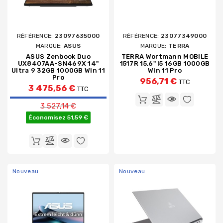
RÉFÉRENCE:
23097635000
RÉFÉRENCE:
23077349000
MARQUE:
ASUS
MARQUE:
TERRA
ASUS Zenbook Duo
TERRA Wortmann MOBILE
UX8407AA-SN469X 14"
1517R 15,6" I5 16GB 1000GB
Ultra 9 32GB 1000GB Win 11
Win 11 Pro
Pro
956,71 €
TTC
3 475,56 €
TTC
Prix de base
3 527,14 €
Économisez 51,59 €
Nouveau
Nouveau