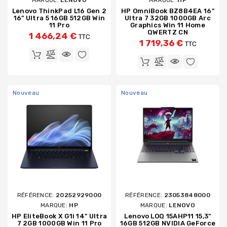
Lenovo ThinkPad L16 Gen 2
HP OmniBook BZ8B4EA 16"
16" Ultra 5 16GB 512GB Win
Ultra 7 32GB 1000GB Arc
11 Pro
Graphics Win 11 Home
QWERTZ CN
1 466,24 €
TTC
1 719,36 €
TTC
Nouveau
Nouveau
RÉFÉRENCE:
20252929000
RÉFÉRENCE:
23053848000
MARQUE:
HP
MARQUE:
LENOVO
HP EliteBook X G1i 14" Ultra
Lenovo LOQ 15AHP11 15,3"
7 2GB 1000GB Win 11 Pro
16GB 512GB NVIDIA GeForce