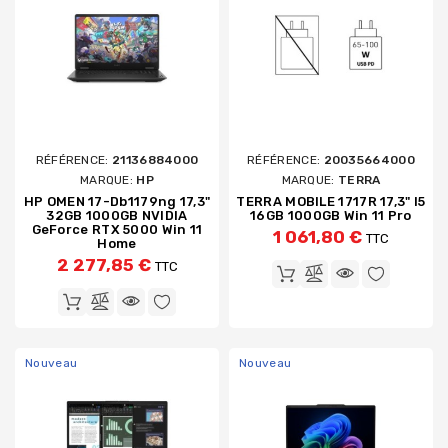
RÉFÉRENCE:
21136884000
RÉFÉRENCE:
20035664000
MARQUE:
HP
MARQUE:
TERRA
HP OMEN 17-Db1179ng 17,3"
TERRA MOBILE 1717R 17,3" I5
32GB 1000GB NVIDIA
16GB 1000GB Win 11 Pro
GeForce RTX 5000 Win 11
1 061,80 €
TTC
Home
2 277,85 €
TTC
Nouveau
Nouveau