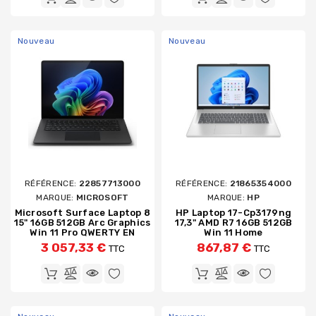
Nouveau
Nouveau
RÉFÉRENCE:
22857713000
RÉFÉRENCE:
21865354000
MARQUE:
MICROSOFT
MARQUE:
HP
Microsoft Surface Laptop 8
HP Laptop 17-Cp3179ng
15" 16GB 512GB Arc Graphics
17,3" AMD R7 16GB 512GB
Win 11 Pro QWERTY EN
Win 11 Home
3 057,33 €
867,87 €
TTC
TTC