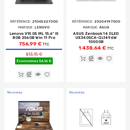
RÉFÉRENCE:
21045227000
RÉFÉRENCE:
23204197000
MARQUE:
LENOVO
MARQUE:
ASUS
Lenovo V15 G5 IRL 15,6" I5
ASUS Zenbook 14 OLED
8GB 256GB Win 11 Pro
UX3405CA-QL1496W
1000GB
756,99 €
TTC
1 438,64 €
TTC
Prix de base
813,15 €
Économisez 56,16 €
Nouveau
Nouveau