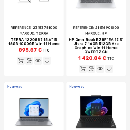
RÉFÉRENCE:
23153781000
RÉFÉRENCE:
21136901000
MARQUE:
TERRA
MARQUE:
HP
TERRA 1220887 15,6" I5
HP OmniBook BZ8F1EA 17,3"
16GB 1000GB Win 11 Home
Ultra 7 16GB 512GB Arc
Graphics Win 11 Home
895,87 €
TTC
QWERTZ CN
1 420,84 €
TTC
Nouveau
Nouveau