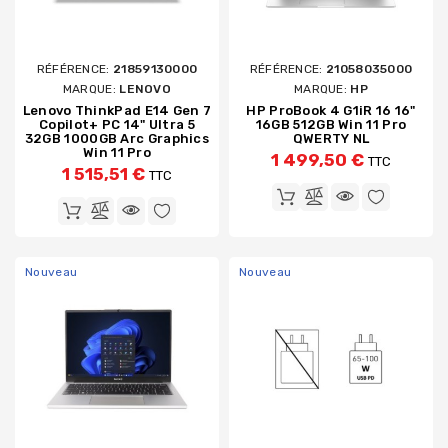
RÉFÉRENCE:
21859130000
RÉFÉRENCE:
21058035000
MARQUE:
LENOVO
MARQUE:
HP
Lenovo ThinkPad E14 Gen 7
HP ProBook 4 G1iR 16 16"
Copilot+ PC 14" Ultra 5
16GB 512GB Win 11 Pro
32GB 1000GB Arc Graphics
QWERTY NL
Win 11 Pro
1 499,50 €
TTC
1 515,51 €
TTC
Nouveau
Nouveau