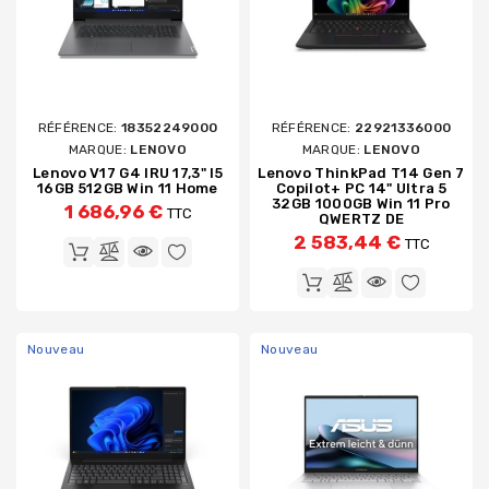
RÉFÉRENCE:
18352249000
RÉFÉRENCE:
22921336000
MARQUE:
LENOVO
MARQUE:
LENOVO
Lenovo V17 G4 IRU 17,3" I5
Lenovo ThinkPad T14 Gen 7
16GB 512GB Win 11 Home
Copilot+ PC 14" Ultra 5
32GB 1000GB Win 11 Pro
1 686,96 €
TTC
QWERTZ DE
2 583,44 €
TTC
Nouveau
Nouveau