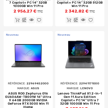
7 Copilot+ PC 14" 32GB
Copilot+ PC 14" 32GB 512GB
1000GB Win 11 Pro
Win 11 Pro
2 956,27 €
2 342,82 €
TTC
TTC
Nouveau
Nouveau
RÉFÉRENCE:
22969452000
RÉFÉRENCE:
22941171000
MARQUE:
ASUS
MARQUE:
LENOVO
ASUS ROG Zephyrus G16
Lenovo ThinkPad X1 2-In-1
GU606AW-TB001W 16" Ultra
Gen 11 Aura Edition
9 64GB 2000GB NVIDIA
Copilot+ PC 14" Ultra 7
GeForce RTX 5000 Win 11
32GB 1000GB Win 11 Pro
Home