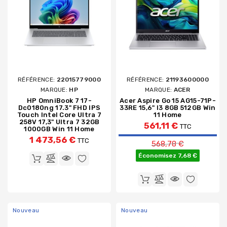
RÉFÉRENCE:
22015779000
RÉFÉRENCE:
21193600000
MARQUE:
HP
MARQUE:
ACER
HP OmniBook 7 17-
Acer Aspire Go 15 AG15-71P-
Dc0180ng 17.3" FHD IPS
33RE 15,6" I3 8GB 512GB Win
Touch Intel Core Ultra 7
11 Home
258V 17,3" Ultra 7 32GB
561,11 €
TTC
1000GB Win 11 Home
Prix de base
1 473,56 €
TTC
568,78 €
Économisez 7,68 €
Nouveau
Nouveau