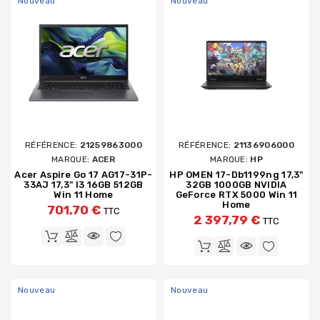
Nouveau
Nouveau
RÉFÉRENCE:
21259863000
RÉFÉRENCE:
21136906000
MARQUE:
ACER
MARQUE:
HP
Acer Aspire Go 17 AG17-31P-
HP OMEN 17-Db1199ng 17,3"
33AJ 17,3" I3 16GB 512GB
32GB 1000GB NVIDIA
Win 11 Home
GeForce RTX 5000 Win 11
Home
701,70 €
TTC
2 397,79 €
TTC
Nouveau
Nouveau