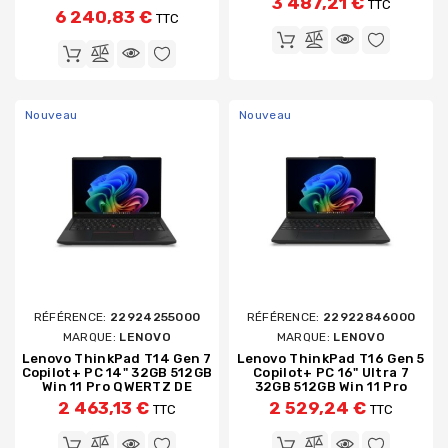
3 487,21 €
TTC
6 240,83 €
TTC
Nouveau
Nouveau
RÉFÉRENCE:
22924255000
RÉFÉRENCE:
22922846000
MARQUE:
LENOVO
MARQUE:
LENOVO
Lenovo ThinkPad T14 Gen 7
Lenovo ThinkPad T16 Gen 5
Copilot+ PC 14" 32GB 512GB
Copilot+ PC 16" Ultra 7
Win 11 Pro QWERTZ DE
32GB 512GB Win 11 Pro
2 463,13 €
2 529,24 €
TTC
TTC