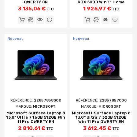
QWERTY CN
RTX 5000 Win 11 Home
3 135,06 €
1 926,97 €
TTC
TTC
Nouveau
Nouveau
RÉFÉRENCE:
22857858000
RÉFÉRENCE:
22857857000
MARQUE:
MICROSOFT
MARQUE:
MICROSOFT
Microsoft Surface Laptop 8
Microsoft Surface Laptop 8
13,8" Ultra 7 16GB 512GB Win
13,8" Ultra 7 32GB 512GB
11 Pro QWERTY EN
Win 11 Pro QWERTY EN
2 810,61 €
3 612,45 €
TTC
TTC