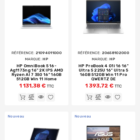
RÉFÉRENCE:
21094011000
RÉFÉRENCE:
20658102000
MARQUE:
HP
MARQUE:
HP
HP OmniBook 5 16-
HP ProBook 4 G1i 16 16"
Ag1173ng 16" 2K IPS AMD
Ultra 5 225U 16" Ultra 5
Ryzen AI 7 350 16" 16GB
16GB 512GB Win 11 Pro
512GB Win 11 Home
QWERTZ DE
1 131,38 €
1 393,72 €
TTC
TTC
Nouveau
Nouveau