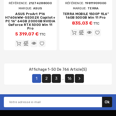
RÉFÉRENCE:
21274288000
RÉFÉRENCE:
19811909000
MARQUE:
ASUS
MARQUE:
TERRA
ASUS ProArt P16
TERRA MOBILE 1500P 15,6"
H7606WW-SE002X Copilot+
16GB 500GB Win 11 Pro
PC 16" 64GB 2000GB NVIDIA
835,03 €
TTC
GeForce RTX 5000 Win 11
Pro
5 319,07 €
TTC
Affichage 1-50 De 766 Article(s)

1
2
3
16
…