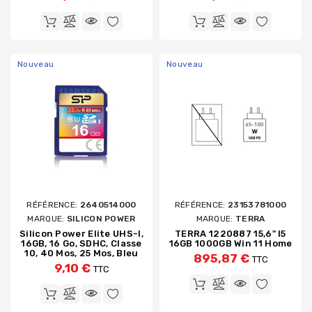
Nouveau
Nouveau
RÉFÉRENCE:
2640514000
RÉFÉRENCE:
23153781000
MARQUE:
SILICON POWER
MARQUE:
TERRA
Silicon Power Elite UHS-I,
TERRA 1220887 15,6" I5
16GB, 16 Go, SDHC, Classe
16GB 1000GB Win 11 Home
10, 40 Mos, 25 Mos, Bleu
895,87 €
TTC
9,10 €
TTC