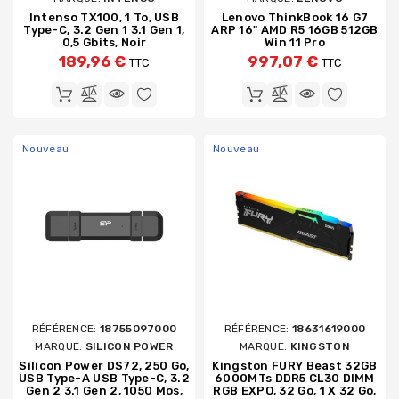
Intenso TX100, 1 To, USB
Lenovo ThinkBook 16 G7
Type-C, 3.2 Gen 1 3.1 Gen 1,
ARP 16" AMD R5 16GB 512GB
0,5 Gbits, Noir
Win 11 Pro
189,96 €
997,07 €
TTC
TTC
Nouveau
Nouveau
RÉFÉRENCE:
18755097000
RÉFÉRENCE:
18631619000
MARQUE:
SILICON POWER
MARQUE:
KINGSTON
Silicon Power DS72, 250 Go,
Kingston FURY Beast 32GB
USB Type-A USB Type-C, 3.2
6000MTs DDR5 CL30 DIMM
Gen 2 3.1 Gen 2, 1050 Mos,
RGB EXPO, 32 Go, 1 X 32 Go,