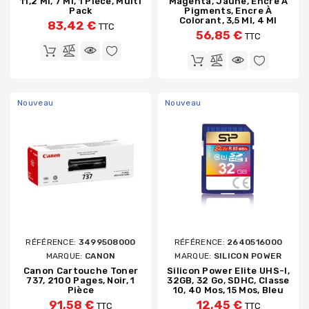
11,2 Ml, 7 Ml, 1 Pièce, Multi
Magenta, Jaune, Encre À
Pack
Pigments, Encre À
Colorant, 3,5 Ml, 4 Ml
83,42 €
TTC
56,85 €
TTC
Nouveau
Nouveau
RÉFÉRENCE:
3499508000
RÉFÉRENCE:
2640516000
MARQUE:
CANON
MARQUE:
SILICON POWER
Canon Cartouche Toner
Silicon Power Elite UHS-I,
737, 2100 Pages, Noir, 1
32GB, 32 Go, SDHC, Classe
Pièce
10, 40 Mos, 15 Mos, Bleu
91,58 €
12,45 €
TTC
TTC