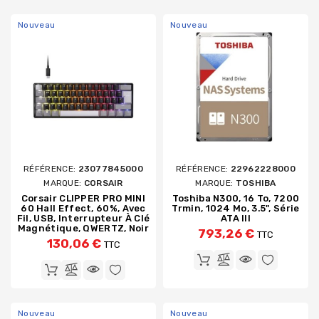
Nouveau
Nouveau
RÉFÉRENCE:
23077845000
RÉFÉRENCE:
22962228000
MARQUE:
CORSAIR
MARQUE:
TOSHIBA
Corsair CLIPPER PRO MINI
Toshiba N300, 16 To, 7200
60 Hall Effect, 60%, Avec
Trmin, 1024 Mo, 3.5", Série
Fil, USB, Interrupteur À Clé
ATA III
Magnétique, QWERTZ, Noir
793,26 €
TTC
130,06 €
TTC
Nouveau
Nouveau