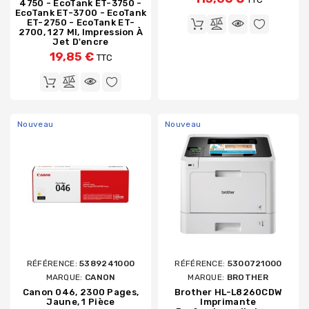
4750 - EcoTank ET-3750 -
EcoTank ET-3700 - EcoTank
ET-2750 - EcoTank ET-
2700, 127 Ml, Impression À
Jet D'encre
19,85 €
TTC
Nouveau
Nouveau
RÉFÉRENCE:
5389241000
RÉFÉRENCE:
5300721000
MARQUE:
CANON
MARQUE:
BROTHER
Canon 046, 2300 Pages,
Brother HL-L8260CDW
Jaune, 1 Pièce
Imprimante