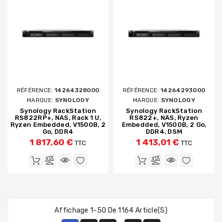
RÉFÉRENCE:
14264328000
RÉFÉRENCE:
14264293000
MARQUE:
SYNOLOGY
MARQUE:
SYNOLOGY
Synology RackStation
Synology RackStation
RS822RP+, NAS, Rack 1 U,
RS822+, NAS, Ryzen
Ryzen Embedded, V1500B, 2
Embedded, V1500B, 2 Go,
Go, DDR4
DDR4, DSM
1 817,60 €
1 413,01 €
TTC
TTC
Affichage 1-50 De 1164 Article(s)