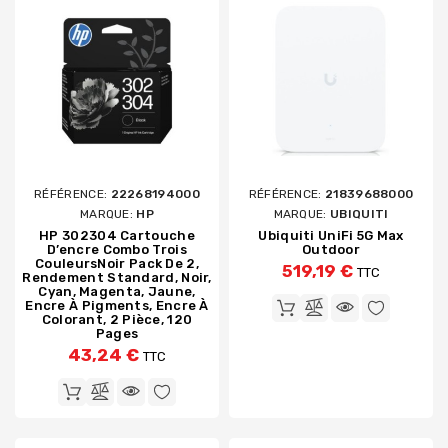
RÉFÉRENCE:
22268194000
RÉFÉRENCE:
21839688000
MARQUE:
HP
MARQUE:
UBIQUITI
HP 302304 Cartouche
Ubiquiti UniFi 5G Max
D’encre Combo Trois
Outdoor
CouleursNoir Pack De 2,
519,19 €
TTC
Rendement Standard, Noir,
Cyan, Magenta, Jaune,
Encre À Pigments, Encre À
Colorant, 2 Pièce, 120
Pages
43,24 €
TTC