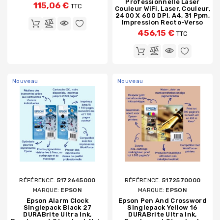
Professionnelle Laser
115,06 €
TTC
Couleur WiFi, Laser, Couleur,
2400 X 600 DPI, A4, 31 Ppm,
Impression Recto-Verso
456,15 €
TTC
Nouveau
Nouveau
RÉFÉRENCE:
5172645000
RÉFÉRENCE:
5172570000
MARQUE:
EPSON
MARQUE:
EPSON
Epson Alarm Clock
Epson Pen And Crossword
Singlepack Black 27
Singlepack Yellow 16
DURABrite Ultra Ink,
DURABrite Ultra Ink,