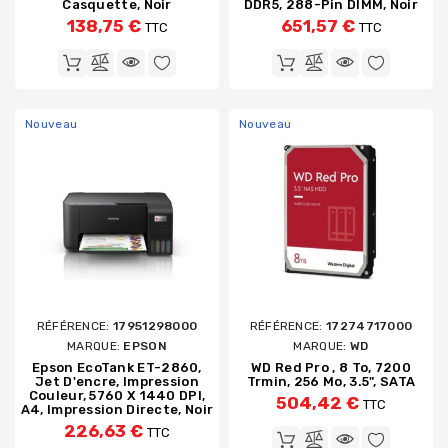
Casquette, Noir
DDR5, 288-Pin DIMM, Noir
138,75 €
651,57 €
TTC
TTC
Nouveau
Nouveau
RÉFÉRENCE:
17951298000
RÉFÉRENCE:
17274717000
MARQUE:
EPSON
MARQUE:
WD
Epson EcoTank ET-2860,
WD Red Pro , 8 To, 7200
Jet D'encre, Impression
Trmin, 256 Mo, 3.5", SATA
Couleur, 5760 X 1440 DPI,
504,42 €
TTC
A4, Impression Directe, Noir
226,63 €
TTC