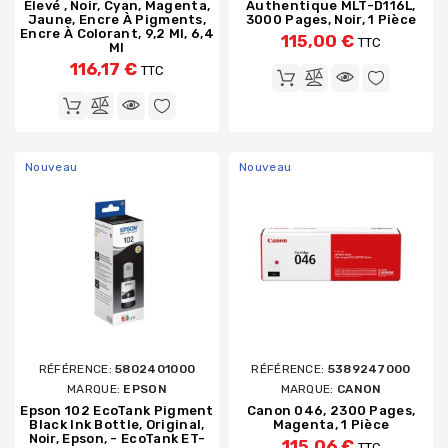
Élevé , Noir, Cyan, Magenta,
Authentique MLT-D116L,
Jaune, Encre À Pigments,
3000 Pages, Noir, 1 Pièce
Encre À Colorant, 9,2 Ml, 6,4
115,00 €
TTC
Ml
116,17 €
TTC
Nouveau
Nouveau
RÉFÉRENCE:
5802401000
RÉFÉRENCE:
5389247000
MARQUE:
EPSON
MARQUE:
CANON
Epson 102 EcoTank Pigment
Canon 046, 2300 Pages,
Black Ink Bottle, Original,
Magenta, 1 Pièce
Noir, Epson, - EcoTank ET-
115,06 €
TTC