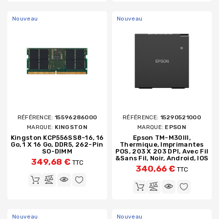
Nouveau
Nouveau
RÉFÉRENCE:
15596286000
RÉFÉRENCE:
15290521000
MARQUE:
KINGSTON
MARQUE:
EPSON
Kingston KCP556SS8-16, 16
Epson TM-M30III,
Go, 1 X 16 Go, DDR5, 262-Pin
Thermique, Imprimantes
SO-DIMM
POS, 203 X 203 DPI, Avec Fil
&sans Fil, Noir, Android, IOS
349,68 €
TTC
340,66 €
TTC
Nouveau
Nouveau