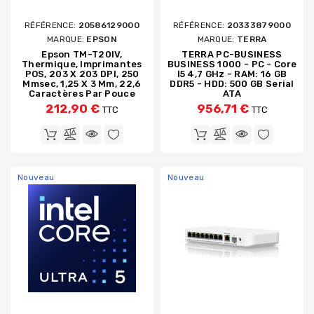
RÉFÉRENCE:
20586129000
RÉFÉRENCE:
20333879000
MARQUE:
EPSON
MARQUE:
TERRA
Epson TM-T20IV,
TERRA PC-BUSINESS
Thermique, Imprimantes
BUSINESS 1000 - PC - Core
POS, 203 X 203 DPI, 250
I5 4,7 GHz - RAM: 16 GB
Mmsec, 1,25 X 3 Mm, 22,6
DDR5 - HDD: 500 GB Serial
Caractères Par Pouce
ATA
212,90 €
956,71 €
TTC
TTC
Nouveau
Nouveau