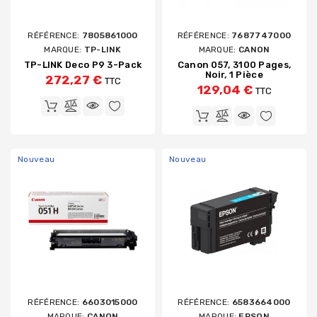
RÉFÉRENCE:
7805861000
RÉFÉRENCE:
7687747000
MARQUE:
TP-LINK
MARQUE:
CANON
TP-LINK Deco P9 3-Pack
Canon 057, 3100 Pages,
Noir, 1 Pièce
272,27 €
TTC
129,04 €
TTC
Nouveau
Nouveau
RÉFÉRENCE:
6603015000
RÉFÉRENCE:
6583664000
MARQUE:
CANON
MARQUE:
EPSON