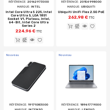
RÉFÉRENCE:
20162973000
RÉFÉRENCE:
20154998000
MARQUE:
INTEL
MARQUE:
UBIQUITI
Intel Core Ultra 5 225, Intel
Ubiquiti UniFi Flex 2.5G PoE
Core Ultra 5, LGA 1851
262,98 €
TTC
Socket V1, Plateau, Intel,
64-Bit, Intel Core Ultra
Series 2
224,96 €
TTC
Nouveau
Nouveau
RÉFÉRENCE:
19171083000
RÉFÉRENCE:
18961779000
MARQUE:
INTENSO
MARQUE:
LENOVO