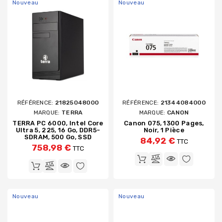
Nouveau
Nouveau
RÉFÉRENCE:
21825048000
RÉFÉRENCE:
21344084000
MARQUE:
TERRA
MARQUE:
CANON
TERRA PC 6000, Intel Core
Canon 075, 1300 Pages,
Ultra 5, 225, 16 Go, DDR5-
Noir, 1 Pièce
SDRAM, 500 Go, SSD
84,92 €
TTC
758,98 €
TTC
Nouveau
Nouveau