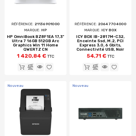
RÉFÉRENCE:
21136901000
RÉFÉRENCE:
20647704000
MARQUE:
HP
MARQUE:
ICY BOX
HP OmniBook BZ8F1EA 17,3"
ICY BOX IB-2817M-C32,
Ultra 7 16GB 512GB Arc
Enceinte Ssd, M.2, PCI
Graphics Win 11 Home
Express 3.0, 6 Gbits,
QWERTZ CN
Connectivité USB, Noir
1 420,84 €
54,71 €
TTC
TTC
Nouveau
Nouveau