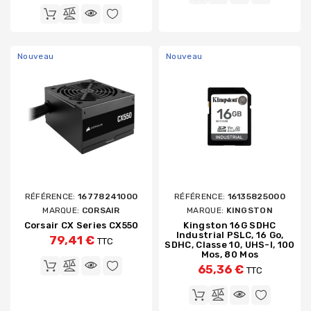
Nouveau
Nouveau
RÉFÉRENCE:
16778241000
RÉFÉRENCE:
16135825000
MARQUE:
CORSAIR
MARQUE:
KINGSTON
Corsair CX Series CX550
Kingston 16G SDHC
Industrial PSLC, 16 Go,
79,41 €
TTC
SDHC, Classe 10, UHS-I, 100
Mos, 80 Mos
65,36 €
TTC