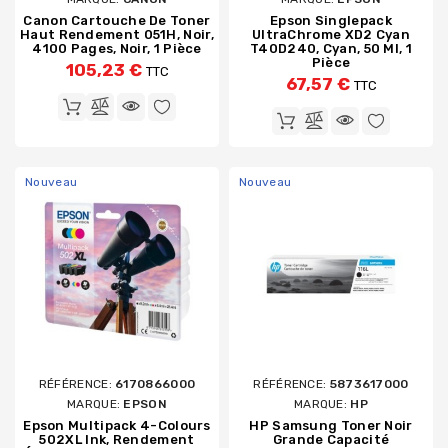
Canon Cartouche De Toner
Epson Singlepack
Haut Rendement 051H, Noir,
UltraChrome XD2 Cyan
4100 Pages, Noir, 1 Pièce
T40D240, Cyan, 50 Ml, 1
Pièce
105,23 €
TTC
67,57 €
TTC
Nouveau
Nouveau
RÉFÉRENCE:
6170866000
RÉFÉRENCE:
5873617000
MARQUE:
EPSON
MARQUE:
HP
Epson Multipack 4-Colours
HP Samsung Toner Noir
502XL Ink, Rendement
Grande Capacité