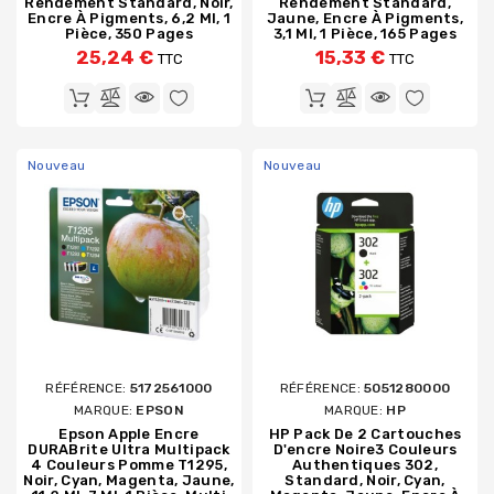
Rendement Standard, Noir,
Rendement Standard,
Encre À Pigments, 6,2 Ml, 1
Jaune, Encre À Pigments,
Pièce, 350 Pages
3,1 Ml, 1 Pièce, 165 Pages
25,24 €
15,33 €
TTC
TTC
Nouveau
Nouveau
RÉFÉRENCE:
5172561000
RÉFÉRENCE:
5051280000
MARQUE:
EPSON
MARQUE:
HP
Epson Apple Encre
HP Pack De 2 Cartouches
DURABrite Ultra Multipack
D'encre Noire3 Couleurs
4 Couleurs Pomme T1295,
Authentiques 302,
Noir, Cyan, Magenta, Jaune,
Standard, Noir, Cyan,