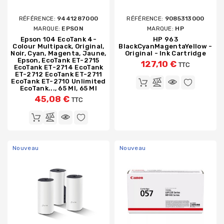
RÉFÉRENCE:
9441287000
RÉFÉRENCE:
9085313000
MARQUE:
EPSON
MARQUE:
HP
Epson 104 EcoTank 4-
HP 963
Colour Multipack, Original,
BlackCyanMagentaYellow -
Noir, Cyan, Magenta, Jaune,
Original - Ink Cartridge
Epson, EcoTank ET-2715
127,10 €
TTC
EcoTank ET-2714 EcoTank
ET-2712 EcoTank ET-2711
EcoTank ET-2710 Unlimited
EcoTank..., 65 Ml, 65 Ml
45,08 €
TTC
Nouveau
Nouveau