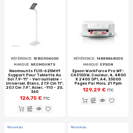
RÉFÉRENCE:
15150904000
RÉFÉRENCE:
14888868000
MARQUE:
NEOMOUNTS
MARQUE:
EPSON
Neomounts FL15-625WH1
Epson WorkForce Pro WF-
Support Pour Tablette Au
C4310DW, Couleur, 4, 4800
Sol 7.9-11" - Verrouillable -
X 2400 DPI, A4, 33000
Universel, Blanc, 27,9 Cm 11",
Pages Par Mois, 21 Ppm
20,1 Cm 7.9", Acier, -110 - 20,
129,29 €
TTC
360
126,75 €
TTC
Nouveau
Nouveau