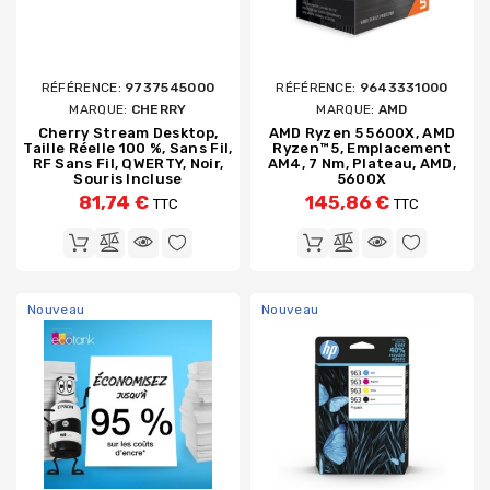
RÉFÉRENCE:
9737545000
RÉFÉRENCE:
9643331000
MARQUE:
CHERRY
MARQUE:
AMD
Cherry Stream Desktop,
AMD Ryzen 5 5600X, AMD
Taille Réelle 100 %, Sans Fil,
Ryzen™ 5, Emplacement
RF Sans Fil, QWERTY, Noir,
AM4, 7 Nm, Plateau, AMD,
Souris Incluse
5600X
81,74 €
145,86 €
TTC
TTC
Nouveau
Nouveau