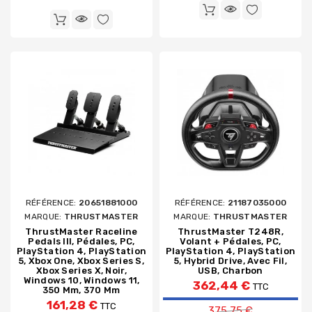
RÉFÉRENCE:
20651881000
RÉFÉRENCE:
21187035000
MARQUE:
THRUSTMASTER
MARQUE:
THRUSTMASTER
ThrustMaster Raceline
ThrustMaster T248R,
Pedals III, Pédales, PC,
Volant + Pédales, PC,
PlayStation 4, PlayStation
PlayStation 4, PlayStation
5, Xbox One, Xbox Series S,
5, Hybrid Drive, Avec Fil,
Xbox Series X, Noir,
USB, Charbon
Windows 10, Windows 11,
362,44 €
TTC
350 Mm, 370 Mm
Prix de base
161,28 €
TTC
375,75 €