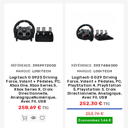
RÉFÉRENCE:
3959972000
RÉFÉRENCE:
3937484000
MARQUE:
LOGITECH
MARQUE:
LOGITECH
Logitech G G920 Driving
Logitech G G29 Driving
Force, Volant + Pédales, PC,
Force, Volant + Pédales, PC,
Xbox One, Xbox Series S,
PlayStation 4, PlayStation
Xbox Series X, Croix
5, Playstation 3, Croix
Directionnelle,
Directionnelle, Analogique,
AnalogiqueNumérique,
Avec Fil, USB
Avec Fil, USB
252,30 €
TTC
258,69 €
TTC
Prix de base
253,76 €
Économisez 1,46 €