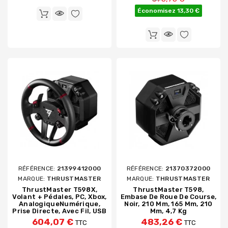
Économisez 13,30 €
RÉFÉRENCE:
21399412000
RÉFÉRENCE:
21370372000
MARQUE:
THRUSTMASTER
MARQUE:
THRUSTMASTER
ThrustMaster T598X,
ThrustMaster T598,
Volant + Pédales, PC, Xbox,
Embase De Roue De Course,
AnalogiqueNumérique,
Noir, 210 Mm, 165 Mm, 210
Prise Directe, Avec Fil, USB
Mm, 4,7 Kg
604,07 €
483,26 €
TTC
TTC