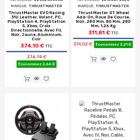
MARQUE:
THRUSTMASTER
MARQUE:
THRUSTMASTER
ThrustMaster EVO Racing
ThrustMaster GT Wheel
31U Leather, Volant, PC,
Add-On, Roue De Course,
PlayStation 4, PlayStation
Noir, 280 Mm, 80 Mm, 280
5, Xbox, Croix
Mm, 1,26 Kg
Directionnelle, Avec Fil,
311,81 €
TTC
Noir, Jaune, Aluminium,
Cuir
Prix de base
314,02 €
Économisez 2,21 €
374,10 €
TTC
Prix de base
376,74 €
Économisez 2,64 €