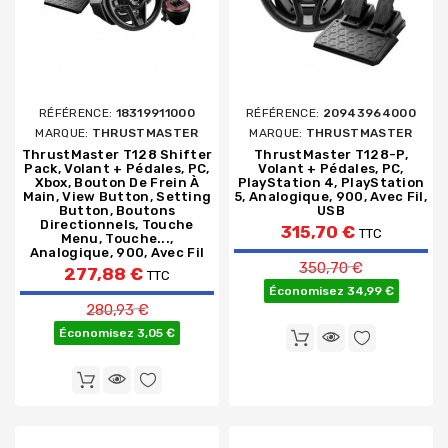
RÉFÉRENCE:
18319911000
RÉFÉRENCE:
20943964000
MARQUE:
THRUSTMASTER
MARQUE:
THRUSTMASTER
ThrustMaster T128 Shifter
ThrustMaster T128-P,
Pack, Volant + Pédales, PC,
Volant + Pédales, PC,
Xbox, Bouton De Frein À
PlayStation 4, PlayStation
Main, View Button, Setting
5, Analogique, 900, Avec Fil,
Button, Boutons
USB
Directionnels, Touche
315,70 €
TTC
Menu, Touche...,
Analogique, 900, Avec Fil
Prix de base
350,70 €
277,88 €
TTC
Économisez 34,99 €
Prix de base
280,93 €
Économisez 3,05 €