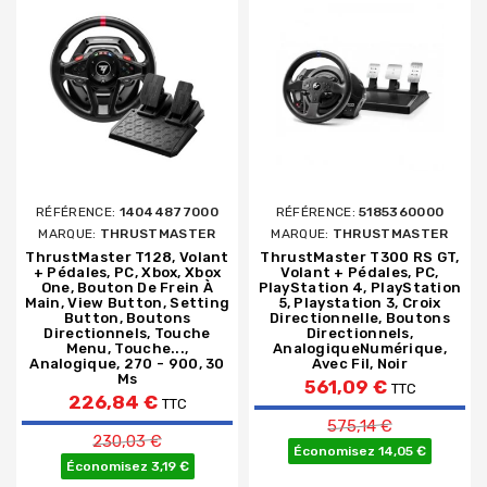
RÉFÉRENCE:
14044877000
RÉFÉRENCE:
5185360000
MARQUE:
THRUSTMASTER
MARQUE:
THRUSTMASTER
ThrustMaster T128, Volant
ThrustMaster T300 RS GT,
+ Pédales, PC, Xbox, Xbox
Volant + Pédales, PC,
One, Bouton De Frein À
PlayStation 4, PlayStation
Main, View Button, Setting
5, Playstation 3, Croix
Button, Boutons
Directionnelle, Boutons
Directionnels, Touche
Directionnels,
Menu, Touche...,
AnalogiqueNumérique,
Analogique, 270 - 900, 30
Avec Fil, Noir
Ms
561,09 €
TTC
226,84 €
TTC
Prix de base
575,14 €
Prix de base
230,03 €
Économisez 14,05 €
Économisez 3,19 €