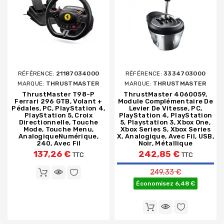
RÉFÉRENCE:
21187034000
RÉFÉRENCE:
3334703000
MARQUE:
THRUSTMASTER
MARQUE:
THRUSTMASTER
ThrustMaster T98-P
ThrustMaster 4060059,
Ferrari 296 GTB, Volant +
Module Complémentaire De
Pédales, PC, PlayStation 4,
Levier De Vitesse, PC,
PlayStation 5, Croix
PlayStation 4, PlayStation
Directionnelle, Touche
5, Playstation 3, Xbox One,
Mode, Touche Menu,
Xbox Series S, Xbox Series
AnalogiqueNumérique,
X, Analogique, Avec Fil, USB,
240, Avec Fil
Noir, Métallique
137,26 €
242,85 €
TTC
TTC
Prix de base
249,33 €
Économisez 6,48 €