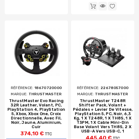
RÉFÉRENCE:
18670720000
RÉFÉRENCE:
22678057000
MARQUE:
THRUSTMASTER
MARQUE:
THRUSTMASTER
ThrustMaster Evo Racing
ThrustMaster T248R
32R Leather, Volant, PC,
Shifter Pack, Volant +
PlayStation 4, PlayStation
Pédales + Levier De Vitesse,
5, Xbox, Xbox One, Croix
PlayStation 5, PC, Noir, 6,3
Directionnelle, Avec Fil,
Kg, 1 X T248R, 1 X TH8S, 1 X
Noir, Jaune, Aluminium,
T3PM, 1 X Cable Mini-Din
Cuir
Base Volant Vers TH8S, 2 X
USB-A Vers USB-C, 1
374,10 €
TTC
445,40 €
TTC