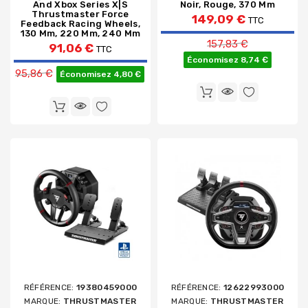
And Xbox Series X|S
Noir, Rouge, 370 Mm
Thrustmaster Force
149,09 €
TTC
Feedback Racing Wheels,
130 Mm, 220 Mm, 240 Mm
Prix de base
157,83 €
91,06 €
TTC
Économisez 8,74 €
Prix de base
95,86 €
Économisez 4,80 €
RÉFÉRENCE:
19380459000
RÉFÉRENCE:
12622993000
MARQUE:
THRUSTMASTER
MARQUE:
THRUSTMASTER