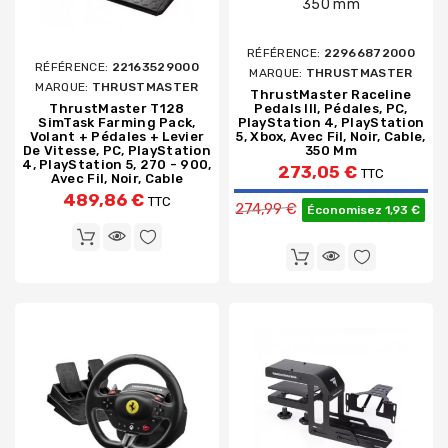
RÉFÉRENCE:
22966872000
RÉFÉRENCE:
22163529000
MARQUE:
THRUSTMASTER
MARQUE:
THRUSTMASTER
ThrustMaster Raceline
ThrustMaster T128
Pedals III, Pédales, PC,
SimTask Farming Pack,
PlayStation 4, PlayStation
Volant + Pédales + Levier
5, Xbox, Avec Fil, Noir, Cable,
De Vitesse, PC, PlayStation
350 Mm
4, PlayStation 5, 270 - 900,
273,05 €
TTC
Avec Fil, Noir, Cable
Prix de base
489,86 €
TTC
274,99 €
Économisez 1,93 €