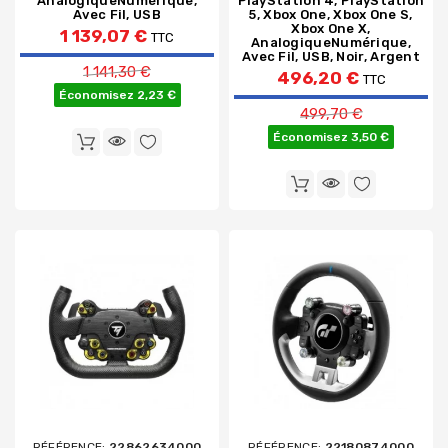
AnalogiqueNumérique,
PlayStation 4, PlayStation
Avec Fil, USB
5, Xbox One, Xbox One S,
Xbox One X,
1 139,07 €
TTC
AnalogiqueNumérique,
Avec Fil, USB, Noir, Argent
Prix de base
1 141,30 €
496,20 €
TTC
Économisez 2,23 €
Prix de base
499,70 €
Économisez 3,50 €
RÉFÉRENCE:
22862634000
RÉFÉRENCE:
22180874000