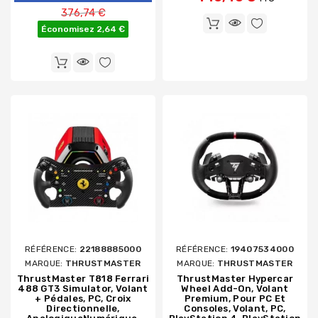
Prix de base
376,74 €
Économisez 2,64 €
RÉFÉRENCE:
22188885000
RÉFÉRENCE:
19407534000
MARQUE:
THRUSTMASTER
MARQUE:
THRUSTMASTER
ThrustMaster T818 Ferrari
ThrustMaster Hypercar
488 GT3 Simulator, Volant
Wheel Add-On, Volant
+ Pédales, PC, Croix
Premium, Pour PC Et
Directionnelle,
Consoles, Volant, PC,