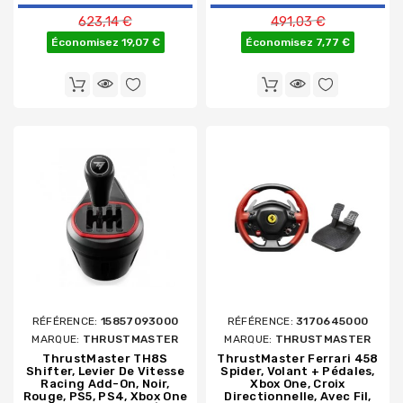
Prix de base
Prix de base
623,14 €
491,03 €
Économisez 19,07 €
Économisez 7,77 €
RÉFÉRENCE:
15857093000
RÉFÉRENCE:
3170645000
MARQUE:
THRUSTMASTER
MARQUE:
THRUSTMASTER
ThrustMaster TH8S
ThrustMaster Ferrari 458
Shifter, Levier De Vitesse
Spider, Volant + Pédales,
Racing Add-On, Noir,
Xbox One, Croix
Rouge, PS5, PS4, Xbox One
Directionnelle, Avec Fil,