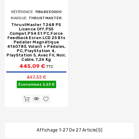
RÉFÉRENCE:
11868230000
MARQUE:
THRUSTMASTER
ThrustMaster T248 PS
Licence Off.PS5
Compat.PS4 Et PC.Force
Feedback Ecran LCD 25 Bts
Pedalier Magnétique
4160783, Volant + Pédales,
PC, PlayStation 4,
PlayStation 5, Avec Fil, Noir,
Cable, 7,26 Kg
445,09 €
TTC
Prix de base
447,33 €
Économisez 2,23 €
Affichage 1-27 De 27 Article(s)