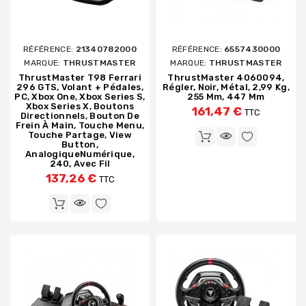
RÉFÉRENCE:
21340782000
RÉFÉRENCE:
6557430000
MARQUE:
THRUSTMASTER
MARQUE:
THRUSTMASTER
ThrustMaster T98 Ferrari
ThrustMaster 4060094,
296 GTS, Volant + Pédales,
Régler, Noir, Métal, 2,99 Kg,
PC, Xbox One, Xbox Series S,
255 Mm, 447 Mm
Xbox Series X, Boutons
161,47 €
TTC
Directionnels, Bouton De
Frein À Main, Touche Menu,
Touche Partage, View
Button,
AnalogiqueNumérique,
240, Avec Fil
137,26 €
TTC