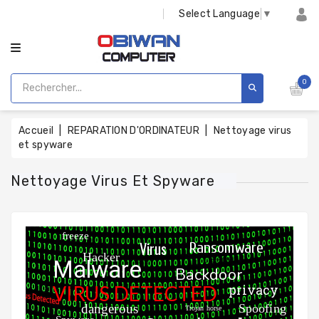
CATÉGORIE
Select Language
▼
0
Accueil
REPARATION D'ORDINATEUR
Nettoyage virus
et spyware
Nettoyage Virus Et Spyware
freeze
Virus
Ransomware
Hacker
cleaner
Malware
worm
Backdoor
VIRUS DETECTED
privacy
sniffer
Spoofing
dangerous
Trojan horse