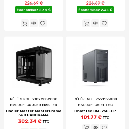
Prix de base
Prix de base
226,69 €
226,69 €
Économisez 2,34 €
Économisez 2,34 €
RÉFÉRENCE:
21822052000
RÉFÉRENCE:
7591155000
MARQUE:
COOLER MASTER
MARQUE:
CHIEFTEC
Cooler Master MasterFrame
Chieftec BM-25B-OP
360 PANORAMA
101,77 €
TTC
302,34 €
TTC