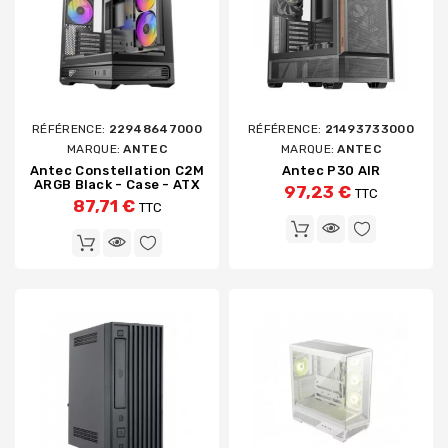
RÉFÉRENCE:
22948647000
RÉFÉRENCE:
21493733000
MARQUE:
ANTEC
MARQUE:
ANTEC
Antec Constellation C2M
Antec P30 AIR
ARGB Black - Case - ATX
97,23 €
TTC
87,71 €
TTC