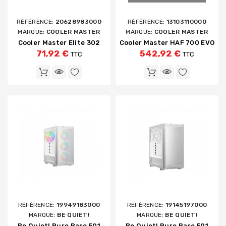
RÉFÉRENCE:
20628983000
RÉFÉRENCE:
13103110000
MARQUE:
COOLER MASTER
MARQUE:
COOLER MASTER
Cooler Master Elite 302
Cooler Master HAF 700 EVO
71,92 €
542,92 €
TTC
TTC
RÉFÉRENCE:
19949183000
RÉFÉRENCE:
19145197000
MARQUE:
BE QUIET!
MARQUE:
BE QUIET!
Be Quiet! Pure Base 501
Be Quiet! Pure Base 501