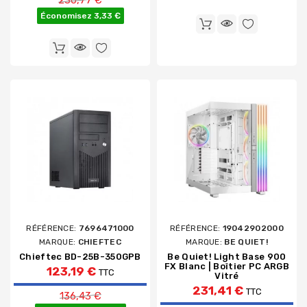
Économisez 3,33 €
RÉFÉRENCE:
7696471000
RÉFÉRENCE:
19042902000
MARQUE:
CHIEFTEC
MARQUE:
BE QUIET!
Chieftec BD-25B-350GPB
Be Quiet! Light Base 900
FX Blanc | Boîtier PC ARGB
123,19 €
TTC
Vitré
Prix de base
231,41 €
TTC
136,43 €