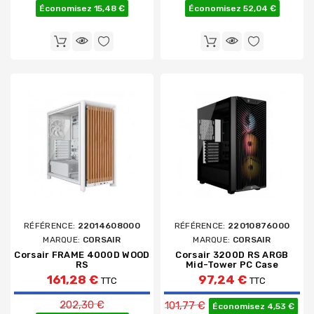
Économisez 15,48 €
Économisez 52,04 €
RÉFÉRENCE:
22014608000
RÉFÉRENCE:
22010876000
MARQUE:
CORSAIR
MARQUE:
CORSAIR
Corsair FRAME 4000D WOOD
Corsair 3200D RS ARGB
RS
Mid-Tower PC Case
161,28 €
97,24 €
TTC
TTC
Prix de base
Prix de base
202,30 €
101,77 €
Économisez 4,53 €