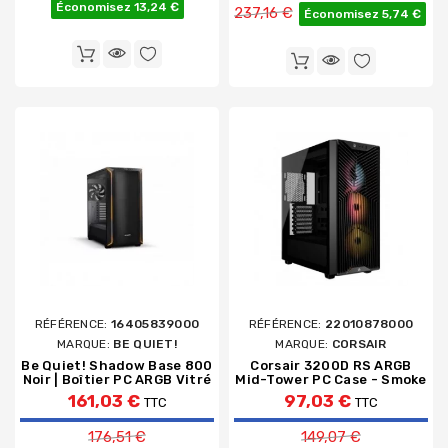
Prix de base
Économisez 13,24 €
237,16 €
Économisez 5,74 €
RÉFÉRENCE:
16405839000
RÉFÉRENCE:
22010878000
MARQUE:
BE QUIET!
MARQUE:
CORSAIR
Be Quiet! Shadow Base 800
Corsair 3200D RS ARGB
Noir | Boîtier PC ARGB Vitré
Mid-Tower PC Case - Smoke
161,03 €
97,03 €
TTC
TTC
Prix de base
Prix de base
176,51 €
149,07 €