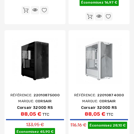
Économisez 16,97 €
RÉFÉRENCE:
22010875000
RÉFÉRENCE:
22010874000
MARQUE:
CORSAIR
MARQUE:
CORSAIR
Corsair 3200D RS
Corsair 3200D RS
88,05 €
88,05 €
TTC
TTC
Prix de base
Prix de base
133,95 €
116,16 €
Économisez 28,10 €
Économisez 45,90 €