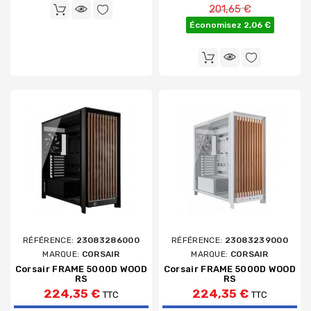
Prix de base
201,65 €
Économisez 2,06 €
RÉFÉRENCE:
23083286000
RÉFÉRENCE:
23083239000
MARQUE:
CORSAIR
MARQUE:
CORSAIR
Corsair FRAME 5000D WOOD
Corsair FRAME 5000D WOOD
RS
RS
224,35 €
224,35 €
TTC
TTC