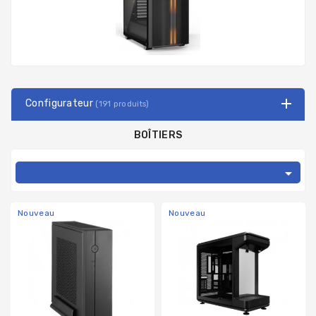
Configurateur
(191 produits)
BOÎTIERS

Nouveau
Nouveau