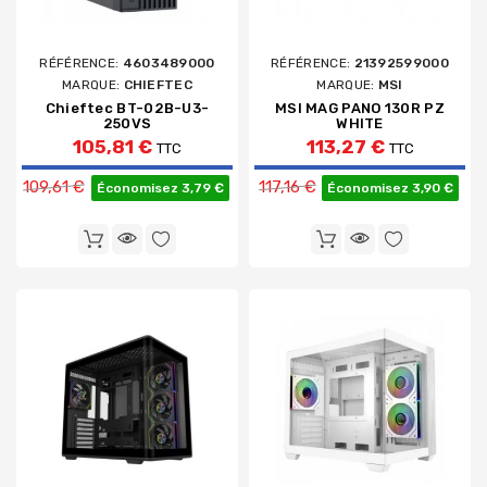
RÉFÉRENCE:
4603489000
RÉFÉRENCE:
21392599000
MARQUE:
CHIEFTEC
MARQUE:
MSI
Chieftec BT-02B-U3-
MSI MAG PANO 130R PZ
250VS
WHITE
105,81 €
113,27 €
TTC
TTC
Prix de base
Prix de base
109,61 €
117,16 €
Économisez 3,79 €
Économisez 3,90 €