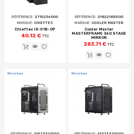
RÉFÉRENCE:
2715236000
RÉFÉRENCE:
21822055000
MARQUE:
CHIEFTEC
MARQUE:
COOLER MASTER
Chieftec IX-01B-OP
Cooler Master
MASTERFRAME 360 STAGE
40,12 €
TTC
MIRROR
283,71 €
TTC
Nouveau
Nouveau
RÉFÉRENCE:
21373321000
RÉFÉRENCE:
21373320000