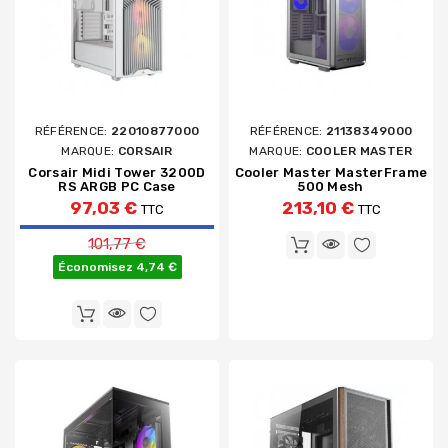
RÉFÉRENCE:
22010877000
RÉFÉRENCE:
21138349000
MARQUE:
CORSAIR
MARQUE:
COOLER MASTER
Corsair Midi Tower 3200D
Cooler Master MasterFrame
RS ARGB PC Case
500 Mesh
97,03 €
213,10 €
TTC
TTC
Prix de base
101,77 €
Économisez 4,74 €