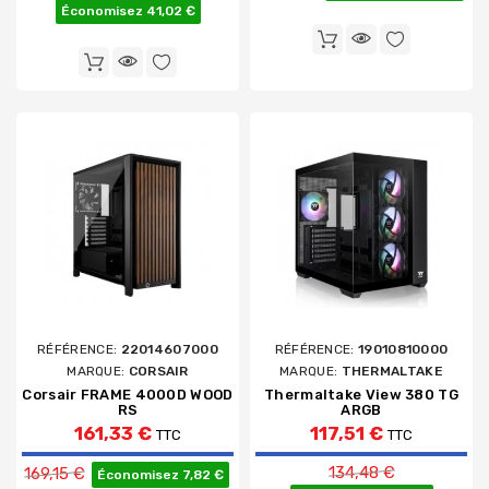
Économisez 41,02 €
RÉFÉRENCE:
22014607000
RÉFÉRENCE:
19010810000
MARQUE:
CORSAIR
MARQUE:
THERMALTAKE
Corsair FRAME 4000D WOOD
Thermaltake View 380 TG
RS
ARGB
161,33 €
117,51 €
TTC
TTC
Prix de base
Prix de base
134,48 €
169,15 €
Économisez 7,82 €