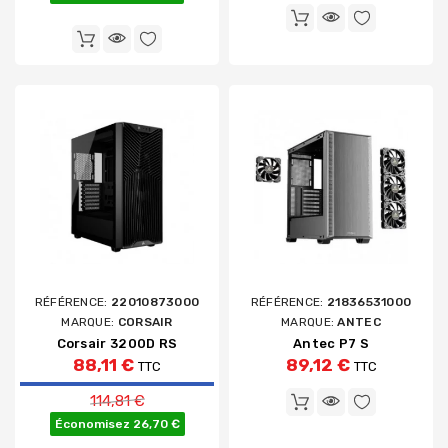
RÉFÉRENCE:
22010873000
RÉFÉRENCE:
21836531000
MARQUE:
CORSAIR
MARQUE:
ANTEC
Corsair 3200D RS
Antec P7 S
88,11 €
89,12 €
TTC
TTC
Prix de base
114,81 €
Économisez 26,70 €