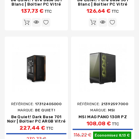
Blanc | Boîtier PC Vitré
Blanc | Boîtier PC Vitré
137,73 €
126,64 €
TTC
TTC
RÉFÉRENCE:
17312405000
RÉFÉRENCE:
21392597000
MARQUE:
BE QUIET!
MARQUE:
MSI
Be Quiet! Dark Base 701
MSI MAG PANO 130R PZ
Noir | Boîtier PC ARGB Vitré
108,08 €
TTC
227,44 €
TTC
Prix de base
116,22 €
Prix de base
Économisez 8,13 €
230,77 €