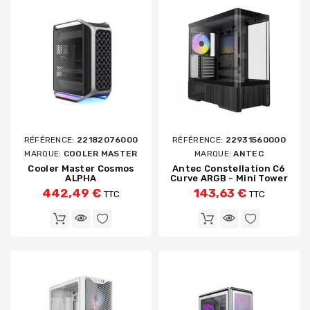
RÉFÉRENCE:
22182076000
RÉFÉRENCE:
22931560000
MARQUE:
COOLER MASTER
MARQUE:
ANTEC
Cooler Master Cosmos
Antec Constellation C6
ALPHA
Curve ARGB - Mini Tower
442,49 €
143,63 €
TTC
TTC