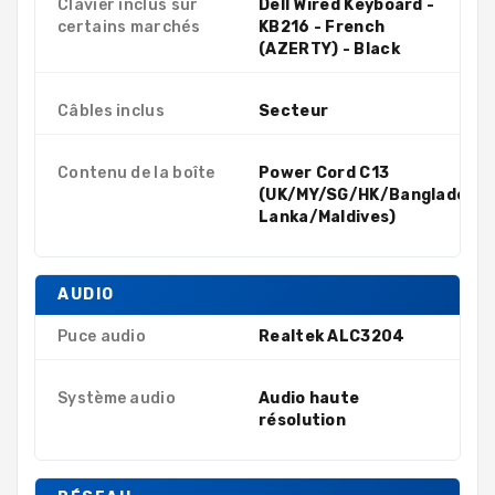
Clavier inclus sur
Dell Wired Keyboard -
certains marchés
KB216 - French
(AZERTY) - Black
Câbles inclus
Secteur
Contenu de la boîte
Power Cord C13
(UK/MY/SG/HK/Bangladesh/
Lanka/Maldives)
AUDIO
Puce audio
Realtek ALC3204
Système audio
Audio haute
résolution