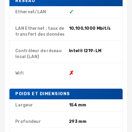
RÉSEAU
✓
Ethernet/LAN
LAN Ethernet : taux de
10,100,1000 Mbit/s
transfert des données
Contrôleur de réseau
Intel® I219-LM
local (LAN)
✗
Wifi
POIDS ET DIMENSIONS
Largeur
154 mm
Profondeur
293 mm