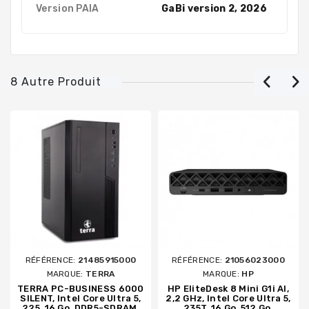
Version PAIA
GaBi version 2, 2026
8 Autre Produit
RÉFÉRENCE:
21485915000
RÉFÉRENCE:
21056023000
MARQUE:
TERRA
MARQUE:
HP
TERRA PC-BUSINESS 6000
HP EliteDesk 8 Mini G1i AI,
SILENT, Intel Core Ultra 5,
2,2 GHz, Intel Core Ultra 5,
225, 16 Go, DDR5-SDRAM,
235T, 16 Go, 512 Go,