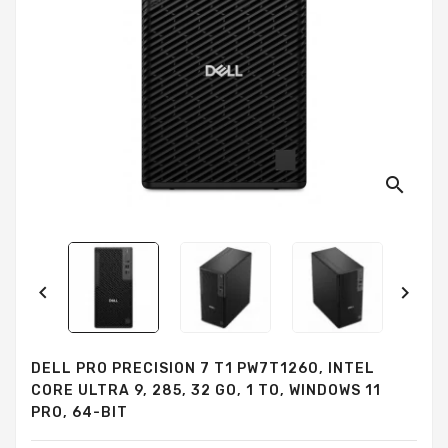
search


DELL PRO PRECISION 7 T1 PW7T1260, INTEL
CORE ULTRA 9, 285, 32 GO, 1 TO, WINDOWS 11
PRO, 64-BIT