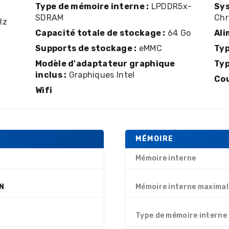
Type de mémoire interne :
LPDDR5x-
Sys
SDRAM
Ch
Hz
Capacité totale de stockage :
64 Go
Ali
Supports de stockage :
eMMC
Typ
Modèle d'adaptateur graphique
Typ
inclus :
Graphiques Intel
Cou
Wifi
MÉMOIRE
Mémoire interne
 N
Mémoire interne maximal
Type de mémoire interne