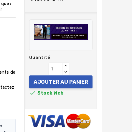
que :
r
Quantité
rents de
AJOUTER AU PANIER
ntactez

Stock Web
et