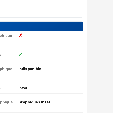
✗
phique
✓
e
aphique
Indisponible
é
Intel
aphique
Graphiques Intel