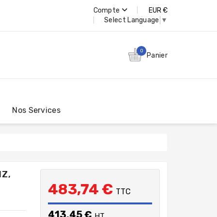
Compte
EUR €
Select Language
▼
0
Panier
Nos Services
HZ,
483,74 €
TTC
413,45 €
HT