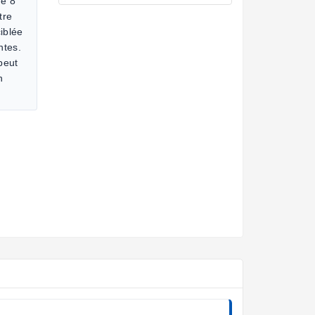
de 8
tre
iblée
ntes.
 peut
n