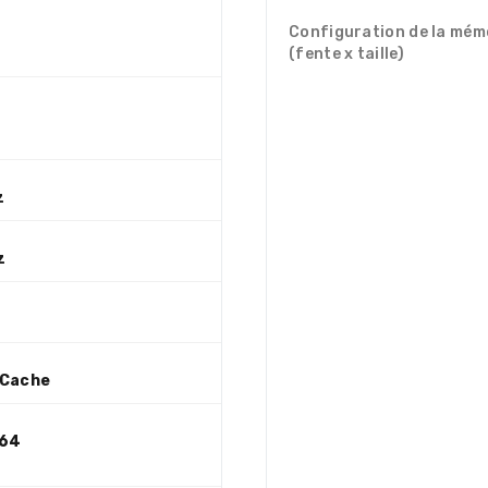
Configuration de la mém
(fente x taille)
z
z
 Cache
264