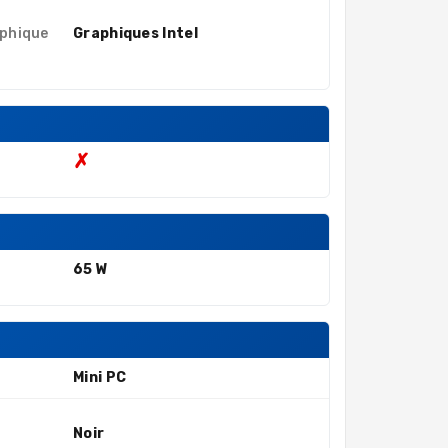
aphique
Graphiques Intel
✗
65 W
Mini PC
Noir