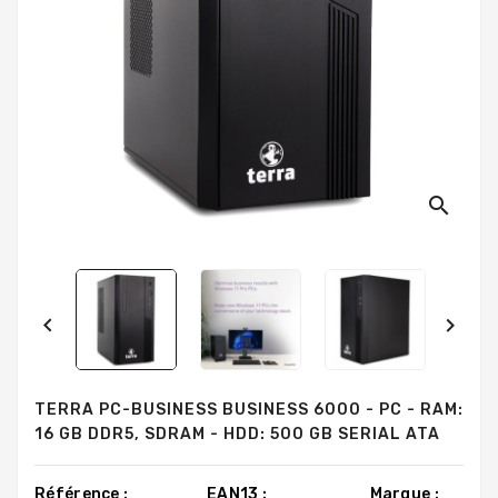
search


TERRA PC-BUSINESS BUSINESS 6000 - PC - RAM:
16 GB DDR5, SDRAM - HDD: 500 GB SERIAL ATA
Référence :
EAN13 :
Marque :