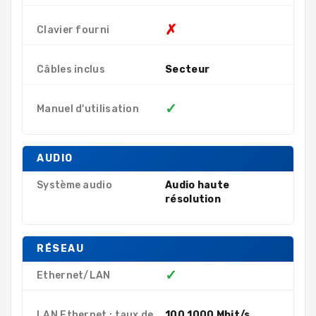
✗
Clavier fourni
Câbles inclus
Secteur
✓
Manuel d'utilisation
AUDIO
Système audio
Audio haute
résolution
RÉSEAU
✓
Ethernet/LAN
LAN Ethernet : taux de
100,1000 Mbit/s