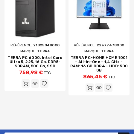
RÉFÉRENCE:
21825048000
RÉFÉRENCE:
22677478000
MARQUE:
TERRA
MARQUE:
TERRA
TERRA PC 6000, Intel Core
TERRA PC-HOME HOME 1001
Ultra 5, 225, 16 Go, DDR5-
- All-In-One - 1,4 GHz -
SDRAM, 500 Go, SSD
RAM: 16 GB DDR4 - HDD: 500
GB
758,98 €
TTC
865,45 €
TTC