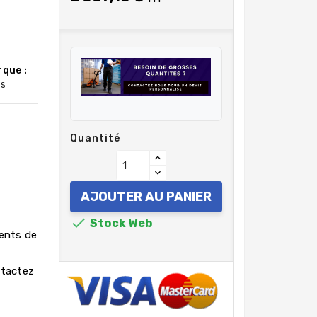
que :
s
Quantité
AJOUTER AU PANIER

Stock Web
rents de
ntactez