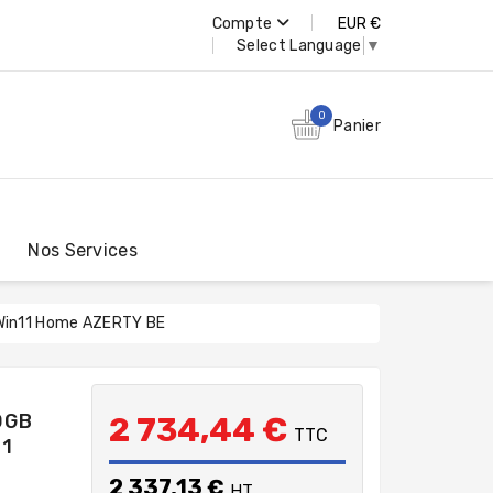
Compte
EUR €
Select Language
▼
0
Panier
Nos Services
Win11 Home AZERTY BE
0GB
2 734,44 €
TTC
11
2 337,13 €
HT