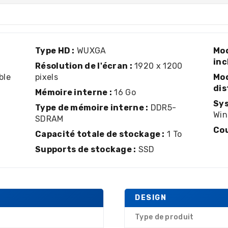
Type HD :
WUXGA
Mod
inc
Résolution de l'écran :
1920 x 1200
ble
pixels
Mod
dis
Mémoire interne :
16 Go
Sys
Type de mémoire interne :
DDR5-
Win
SDRAM
Cou
Capacité totale de stockage :
1 To
Supports de stockage :
SSD
DESIGN
Type de produit