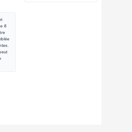
et
de 8
tre
iblée
ntes.
 peut
n