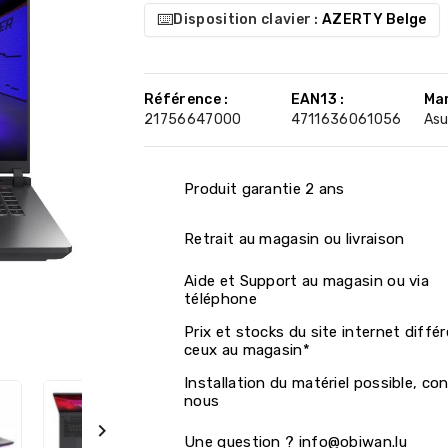
⌨️
Disposition clavier :
AZERTY Belge
Référence :
EAN13 :
Mar
21756647000
4711636061056
Asu
Produit garantie 2 ans
Retrait au magasin ou livraison
Aide et Support au magasin ou via
téléphone
Prix et stocks du site internet diffé
ceux au magasin*
Installation du matériel possible, co
nous

Une question ? info@obiwan.lu