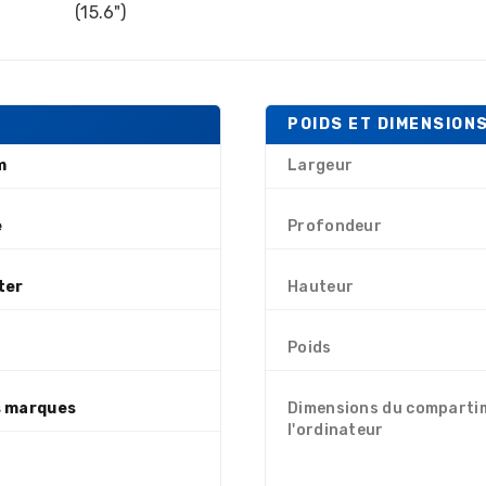
(15.6")
POIDS ET DIMENSION
m
Largeur
e
Profondeur
ter
Hauteur
Poids
 marques
Dimensions du comparti
l'ordinateur