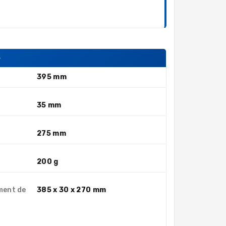
S
395 mm
35 mm
275 mm
200 g
ment de
385 x 30 x 270 mm