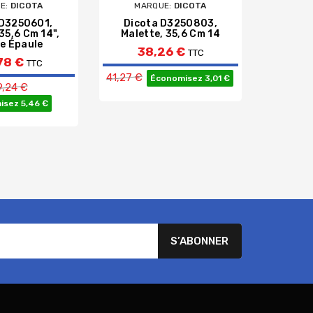
E:
DICOTA
MARQUE:
DICOTA
MAR
 D3250601,
Dicota D3250803,
Rivacase
35,6 Cm 14",
Malette, 35,6 Cm 14
43,9 
e Épaule
38,26 €
6
TTC
78 €
TTC
Prix de base
41,27 €
Économisez 3,01 €
Prix de base
9,24 €
sez 5,46 €