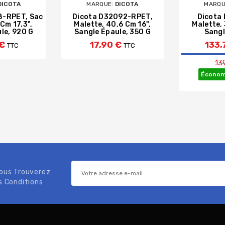
DICOTA
MARQUE:
DICOTA
MARQU
8-RPET, Sac
Dicota D32092-RPET,
Dicota
 Cm 17.3",
Malette, 40,6 Cm 16",
Malette, 
le, 920 G
Sangle Épaule, 350 G
Sangl
 €
17,90 €
133,
TTC
TTC
13
Économi
Vous Trouverez
s Conditions