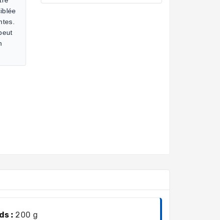
iblée
ntes.
 peut
n
ds :
200 g