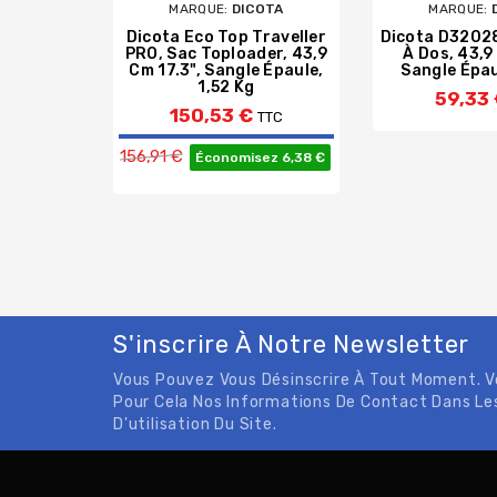
MARQUE:
DICOTA
MARQUE:
Dicota Eco Top Traveller
Dicota D3202
PRO, Sac Toploader, 43,9
À Dos, 43,9
Cm 17.3", Sangle Épaule,
Sangle Épau
1,52 Kg
59,33
150,53 €
TTC
Prix de base
156,91 €
Économisez 6,38 €
S'inscrire À Notre Newsletter
Vous Pouvez Vous Désinscrire À Tout Moment. 
Pour Cela Nos Informations De Contact Dans Le
D'utilisation Du Site.