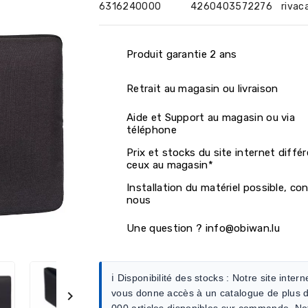
6316240000
4260403572276
rivac
Produit garantie 2 ans
Retrait au magasin ou livraison
Aide et Support au magasin ou via
téléphone
Prix et stocks du site internet diffé
ceux au magasin*
Installation du matériel possible, co
nous
Une question ? info@obiwan.lu
ℹ️ Disponibilité des stocks :
Notre site intern
vous donne accès à un catalogue de plus 

000 articles disponibles sur commande. No