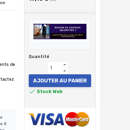
ase
Quantité
rents de
ntactez
AJOUTER AU PANIER

Stock Web
et
de 8
tre