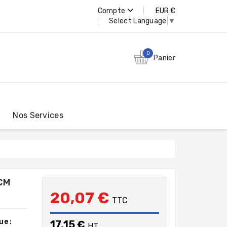
Compte
EUR €
Select Language
▼
0
Panier
Nos Services
CM
20,07 €
TTC
ue :
17,15 €
HT