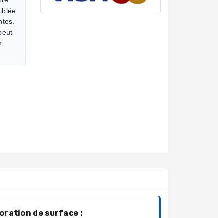
iblée
ntes.
 peut
n
oration de surface :