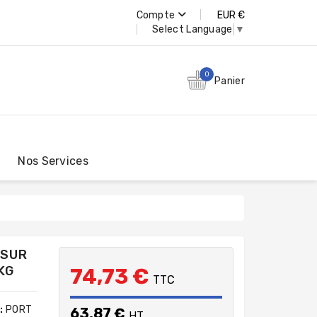
Compte
EUR €
Select Language
▼
0
Panier
Nos Services
 SUR
KG
74,73 €
TTC
:
PORT
63,87 €
HT