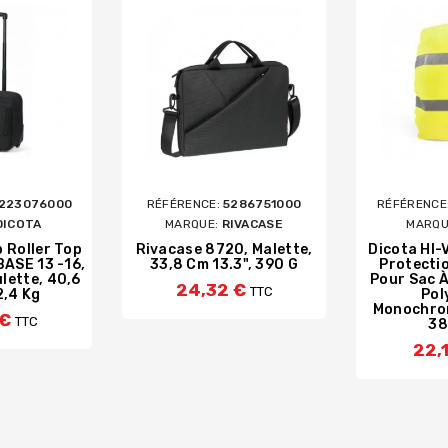
6223076000
RÉFÉRENCE:
5286751000
RÉFÉRENCE
DICOTA
MARQUE:
RIVACASE
MARQU
 Roller Top
Rivacase 8720, Malette,
Dicota HI-
BASE 13 -16,
33,8 Cm 13.3", 390 G
Protectio
ulette, 40,6
Pour Sac À
24,32 €
TTC
2,4 Kg
Pol
Monochrom
 €
TTC
38
22,