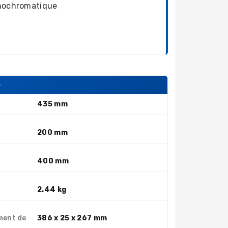
ochromatique
S
435 mm
200 mm
400 mm
2.44 kg
ment de
386 x 25 x 267 mm