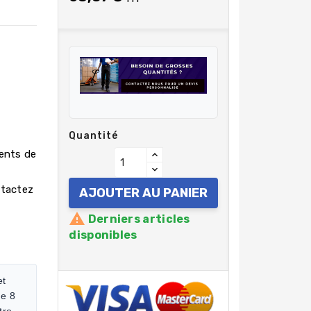
Quantité
rents de
ntactez
AJOUTER AU PANIER

Derniers articles
disponibles
et
de 8
tre