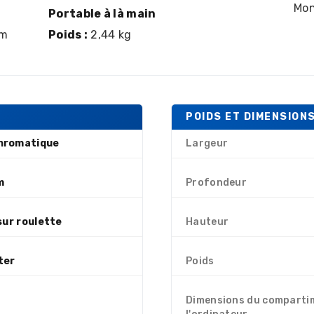
Mon
Portable à là main
cm
Poids :
2,44 kg
POIDS ET DIMENSION
hromatique
Largeur
m
Profondeur
sur roulette
Hauteur
ter
Poids
Dimensions du comparti