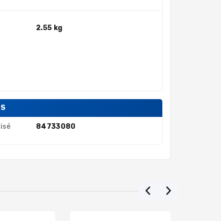
2.55 kg
ES
isé
84733080