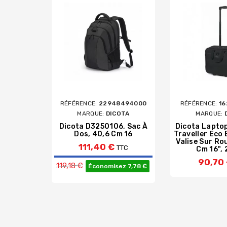
RÉFÉRENCE:
22948494000
RÉFÉRENCE:
1
MARQUE:
DICOTA
MARQUE:
Dicota D3250106, Sac À
Dicota Laptop
Dos, 40,6 Cm 16
Traveller Eco 
Valise Sur Ro
111,40 €
TTC
Cm 16", 
Prix de base
90,70
119,18 €
Économisez 7,78 €