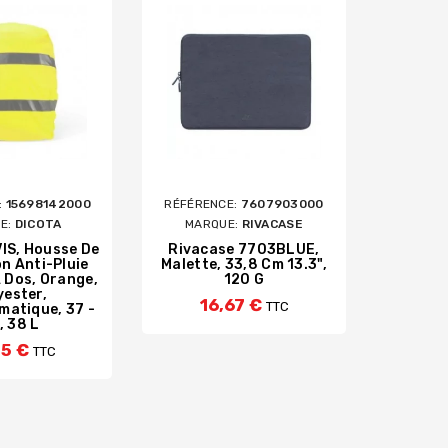
:
15698142000
RÉFÉRENCE:
7607903000
RÉFÉRE
E:
DICOTA
MARQUE:
RIVACASE
MAR
VIS, Housse De
Rivacase 7703BLUE,
Rivacas
n Anti-Pluie
Malette, 33,8 Cm 13.3",
39,6 C
 Dos, Orange,
120 G
Ép
yester,
16,67 €
3
TTC
atique, 37 -
, 38 L
15 €
TTC