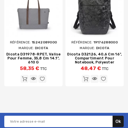
RÉFÉRENCE:
15242089000
RÉFÉRENCE:
19176288000
MARQUE:
DICOTA
MARQUE:
DICOTA
Dicota D31978-RPET, Valise
Dicota D32126, 40,6 Cm 16",
Pour Femme, 35,8 Cm 14.1",
Compartiment Pour
610 G
Notebook, Polyester
58,35 €
48,47 €
TTC
TTC