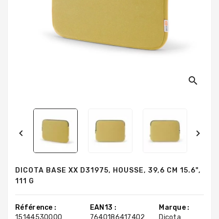
search


DICOTA BASE XX D31975, HOUSSE, 39,6 CM 15.6",
111 G
Référence :
EAN13 :
Marque :
15144530000
7640186417402
Dicota