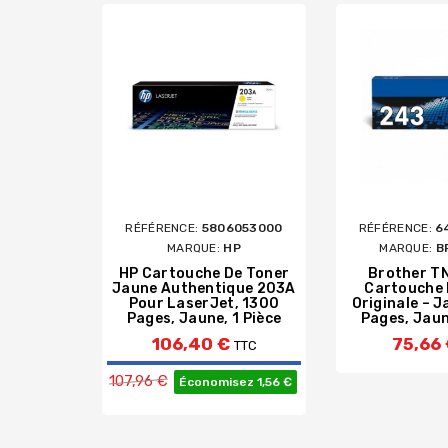
RÉFÉRENCE:
5806053000
RÉFÉRENCE:
6
MARQUE:
HP
MARQUE:
B
HP Cartouche De Toner
Brother T
Jaune Authentique 203A
Cartouche 
Pour LaserJet, 1300
Originale – 
Pages, Jaune, 1 Pièce
Pages, Jaun
106,40 €
75,66
TTC
Prix de base
107,96 €
Économisez 1,56 €