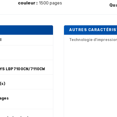
couleur :
1500 pages
Qua
AUTRES CARACTÉRIS
l
Technologie d'impressio
SYS LBP7100CN/7110CW
(s)
ages