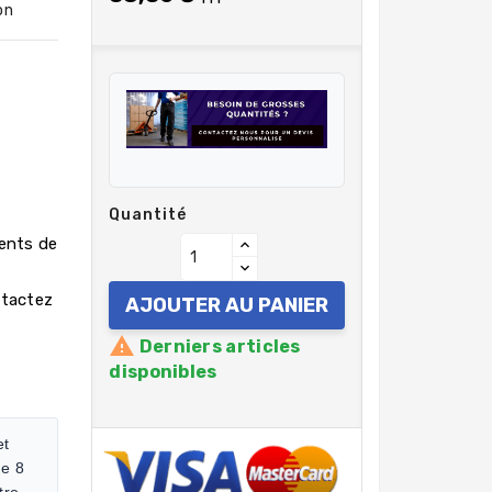
on
Quantité
rents de
ntactez
AJOUTER AU PANIER

Derniers articles
disponibles
et
de 8
tre