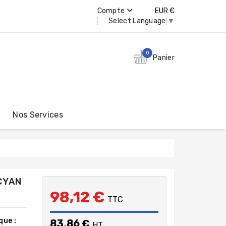
Compte
EUR €
Select Language
▼
0
Panier
Nos Services
CYAN
98,12 €
TTC
que :
83,86 €
HT