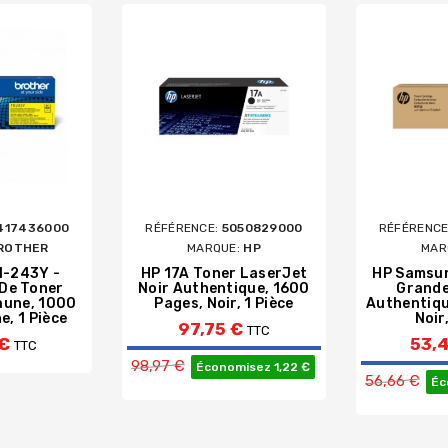
417436000
RÉFÉRENCE:
5050829000
RÉFÉRENCE
ROTHER
MARQUE:
HP
MAR
N-243Y -
HP 17A Toner LaserJet
HP Samsun
De Toner
Noir Authentique, 1600
Grande
Jaune, 1000
Pages, Noir, 1 Pièce
Authentiq
e, 1 Pièce
Noir,
97,75 €
TTC
 €
53,
TTC
Prix de base
98,97 €
Économisez 1,22 €
56,66 €
Éc