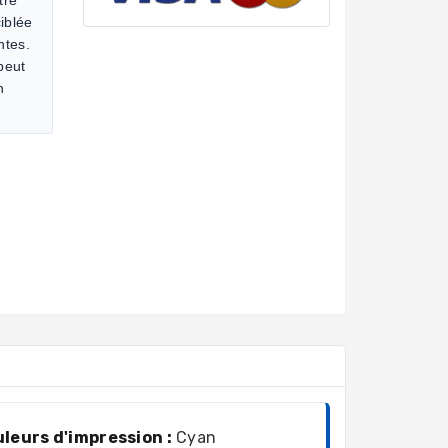
iblée
ntes.
 peut
n
leurs d'impression :
Cyan