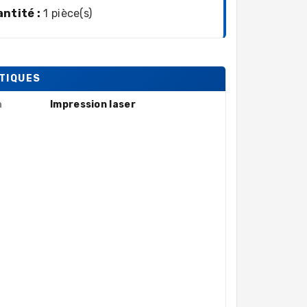
ntité :
1 pièce(s)
TIQUES
n
Impression laser