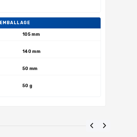
'EMBALLAGE
105 mm
140 mm
50 mm
50 g