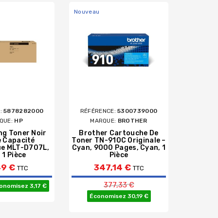
Nouveau
:
5878282000
RÉFÉRENCE:
5300739000
RÉFÉR
QUE:
HP
MARQUE:
BROTHER
g Toner Noir
Brother Cartouche De
HP 12A
 Capacité
Toner TN-910C Originale –
Noir Au
ue MLT-D707L,
Cyan, 9000 Pages, Cyan, 1
Pages
 1 Pièce
Pièce
12
49 €
347,14 €
TTC
TTC
126,06 €
Prix de base
Prix de base
377,33 €
onomisez 3,17 €
Économisez 30,19 €