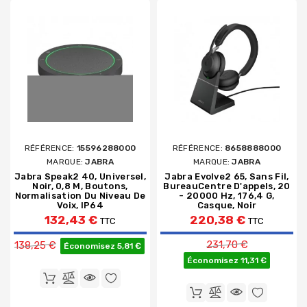
RÉFÉRENCE:
15596288000
RÉFÉRENCE:
8658888000
MARQUE:
JABRA
MARQUE:
JABRA
Jabra Speak2 40, Universel,
Jabra Evolve2 65, Sans Fil,
Noir, 0,8 M, Boutons,
BureauCentre D'appels, 20
Normalisation Du Niveau De
- 20000 Hz, 176,4 G,
Voix, IP64
Casque, Noir
132,43 €
220,38 €
TTC
TTC
Prix de base
Prix de base
231,70 €
138,25 €
Économisez 5,81 €
Économisez 11,31 €