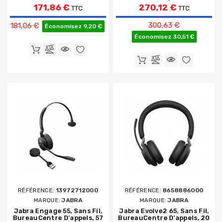
171,86 €
270,12 €
TTC
TTC
Prix de base
Prix de base
300,63 €
181,06 €
Économisez 9,20 €
Économisez 30,51 €
RÉFÉRENCE:
13972712000
RÉFÉRENCE:
8658886000
MARQUE:
JABRA
MARQUE:
JABRA
Jabra Engage 55, Sans Fil,
Jabra Evolve2 65, Sans Fil,
BureauCentre D'appels, 57
BureauCentre D'appels, 20