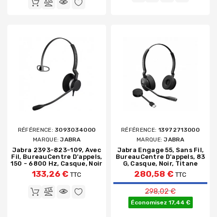
RÉFÉRENCE:
3093034000
RÉFÉRENCE:
13972713000
MARQUE:
JABRA
MARQUE:
JABRA
Jabra 2393-823-109, Avec
Jabra Engage 55, Sans Fil,
Fil, BureauCentre D'appels,
BureauCentre D'appels, 83
150 - 6800 Hz, Casque, Noir
G, Casque, Noir, Titane
133,26 €
280,58 €
TTC
TTC
Prix de base
298,02 €
Économisez 17,44 €