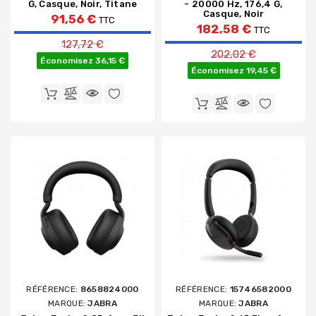
G, Casque, Noir, Titane
- 20000 Hz, 176,4 G,
Casque, Noir
91,56 €
TTC
182,58 €
TTC
Prix de base
127,72 €
Prix de base
202,02 €
Économisez 36,15 €
Économisez 19,45 €
RÉFÉRENCE:
8658824000
RÉFÉRENCE:
15746582000
MARQUE:
JABRA
MARQUE:
JABRA