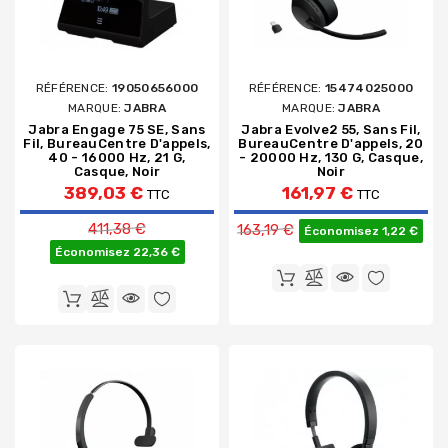
RÉFÉRENCE:
19050656000
RÉFÉRENCE:
15474025000
MARQUE:
JABRA
MARQUE:
JABRA
Jabra Engage 75 SE, Sans
Jabra Evolve2 55, Sans Fil,
Fil, BureauCentre D'appels,
BureauCentre D'appels, 20
40 - 16000 Hz, 21 G,
- 20000 Hz, 130 G, Casque,
Casque, Noir
Noir
389,03 €
161,97 €
TTC
TTC
Prix de base
Prix de base
411,38 €
163,19 €
Économisez 1,22 €
Économisez 22,36 €