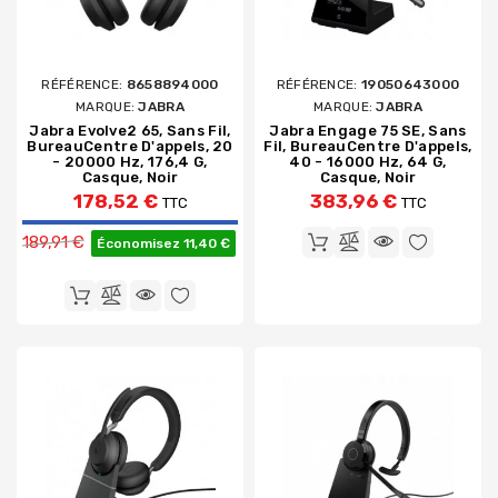
RÉFÉRENCE:
8658894000
RÉFÉRENCE:
19050643000
MARQUE:
JABRA
MARQUE:
JABRA
Jabra Evolve2 65, Sans Fil,
Jabra Engage 75 SE, Sans
BureauCentre D'appels, 20
Fil, BureauCentre D'appels,
- 20000 Hz, 176,4 G,
40 - 16000 Hz, 64 G,
Casque, Noir
Casque, Noir
178,52 €
383,96 €
TTC
TTC
Prix de base
189,91 €
Économisez 11,40 €