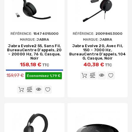
RÉFÉRENCE:
15474015000
RÉFÉRENCE:
20098453000
MARQUE:
JABRA
MARQUE:
JABRA
Jabra Evolve2 55, Sans Fil,
Jabra Evolve 20, Avec Fil,
BureauCentre D'appels, 20
150 - 7000 Hz,
- 20000 Hz, 76 G, Casque,
BureauCentre D'appels, 104
Noir
G, Casque, Noir
158,18 €
40,38 €
TTC
TTC
Prix de base
159,97 €
Économisez 1,79 €