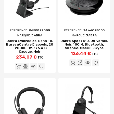
RÉFÉRENCE:
8658892000
RÉFÉRENCE:
2464075000
MARQUE:
JABRA
MARQUE:
JABRA
Jabra Evolve2 65, Sans Fil,
Jabra Speak 510, Universel,
BureauCentre D'appels, 20
Noir, 100 M, Bluetooth,
- 20000 Hz, 176,4 G,
Silence, MacOS, Skype
Casque, Noir
126,44 €
TTC
234,07 €
TTC