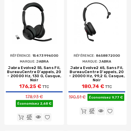
RÉFÉRENCE:
15473996000
RÉFÉRENCE:
8658872000
MARQUE:
JABRA
MARQUE:
JABRA
Jabra Evolve2 55, Sans Fil,
Jabra Evolve2 65, Sans Fil,
BureauCentre D'appels, 20
BureauCentre D'appels, 20
- 20000 Hz, 130 G, Casque,
- 20000 Hz, 99,2 G, Casque,
Noir
Noir
176,25 €
180,74 €
TTC
TTC
Prix de base
Prix de base
178,93 €
190,51 €
Économisez 9,77 €
Économisez 2,68 €