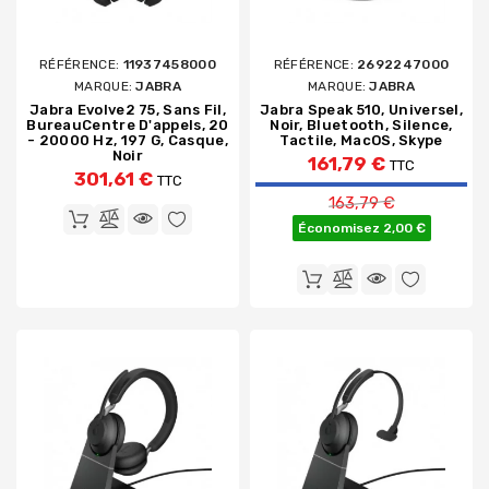
RÉFÉRENCE:
11937458000
RÉFÉRENCE:
2692247000
MARQUE:
JABRA
MARQUE:
JABRA
Jabra Evolve2 75, Sans Fil,
Jabra Speak 510, Universel,
BureauCentre D'appels, 20
Noir, Bluetooth, Silence,
- 20000 Hz, 197 G, Casque,
Tactile, MacOS, Skype
Noir
161,79 €
TTC
301,61 €
TTC
Prix de base
163,79 €
Économisez 2,00 €