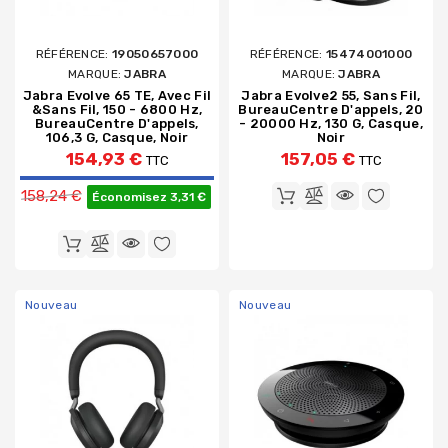
RÉFÉRENCE:
19050657000
RÉFÉRENCE:
15474001000
MARQUE:
JABRA
MARQUE:
JABRA
Jabra Evolve 65 TE, Avec Fil
Jabra Evolve2 55, Sans Fil,
&sans Fil, 150 - 6800 Hz,
BureauCentre D'appels, 20
BureauCentre D'appels,
- 20000 Hz, 130 G, Casque,
106,3 G, Casque, Noir
Noir
154,93 €
157,05 €
TTC
TTC
Prix de base
158,24 €
Économisez 3,31 €
Nouveau
Nouveau