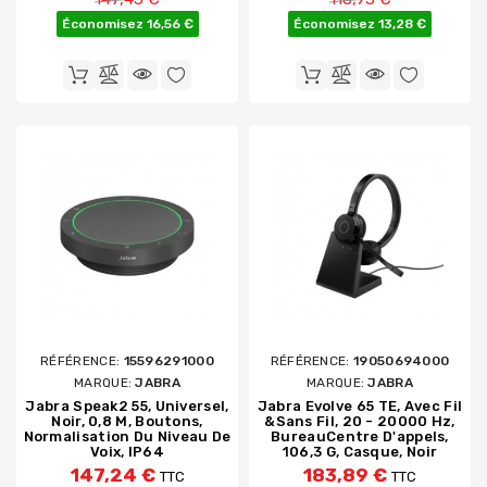
Économisez 16,56 €
Économisez 13,28 €
RÉFÉRENCE:
15596291000
RÉFÉRENCE:
19050694000
MARQUE:
JABRA
MARQUE:
JABRA
Jabra Speak2 55, Universel,
Jabra Evolve 65 TE, Avec Fil
Noir, 0,8 M, Boutons,
&sans Fil, 20 - 20000 Hz,
Normalisation Du Niveau De
BureauCentre D'appels,
Voix, IP64
106,3 G, Casque, Noir
147,24 €
183,89 €
TTC
TTC