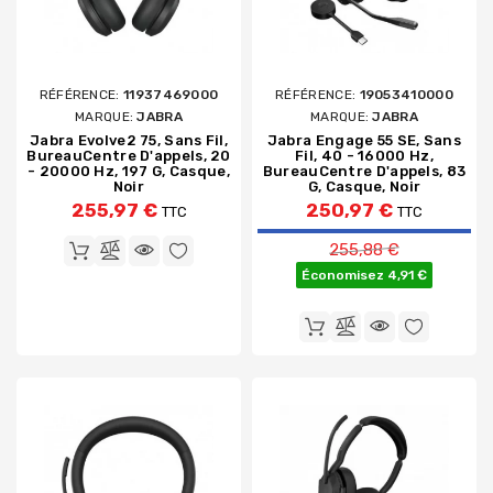
RÉFÉRENCE:
11937469000
RÉFÉRENCE:
19053410000
MARQUE:
JABRA
MARQUE:
JABRA
Jabra Evolve2 75, Sans Fil,
Jabra Engage 55 SE, Sans
BureauCentre D'appels, 20
Fil, 40 - 16000 Hz,
- 20000 Hz, 197 G, Casque,
BureauCentre D'appels, 83
Noir
G, Casque, Noir
255,97 €
250,97 €
TTC
TTC
Prix de base
255,88 €
Économisez 4,91 €