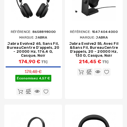
RÉFÉRENCE:
8658898000
RÉFÉRENCE:
15474044000
MARQUE:
JABRA
MARQUE:
JABRA
Jabra Evolve2 65, Sans Fil,
Jabra Evolve2 55, Avec Fil
BureauCentre D'appels, 20
&sans Fil, BureauCentre
- 20000 Hz, 176,4 G,
D'appels, 20 - 20000 Hz,
Casque, Noir
130 G, Casque, Noir
174,90 €
214,45 €
TTC
TTC
Prix de base
179,48 €
Économisez 4,57 €