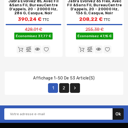
Jabra Evolve2 85, Avec Fil
Jabra Evolve2 65 Flex, Avec
&sans Fil, BureauCentre
Fil &sans Fil, BureauCentre
D'appels, 20 - 20000 Hz,
D'appels, 20 - 20000 Hz,
286 G, Casque, Noir
136 G, Casque, Noir
390,24 €
208,22 €
TTC
TTC
Prix de base
Prix de base
428,01 €
255,38 €
Économisez 37,77 €
Économisez 47,15 €
Affichage 1-50 De 53 Article(s)

1
2