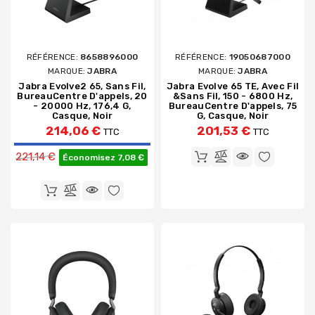
RÉFÉRENCE:
8658896000
RÉFÉRENCE:
19050687000
MARQUE:
JABRA
MARQUE:
JABRA
Jabra Evolve2 65, Sans Fil,
Jabra Evolve 65 TE, Avec Fil
BureauCentre D'appels, 20
&sans Fil, 150 - 6800 Hz,
- 20000 Hz, 176,4 G,
BureauCentre D'appels, 75
Casque, Noir
G, Casque, Noir
214,06 €
201,53 €
TTC
TTC
Prix de base
221,14 €
Économisez 7,08 €