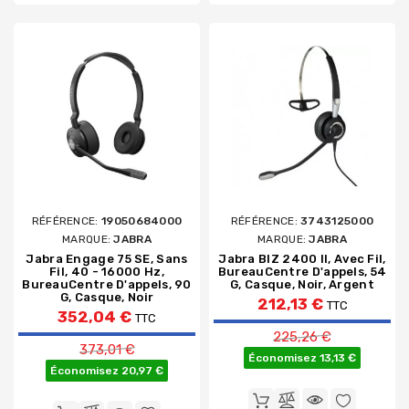
RÉFÉRENCE:
19050684000
RÉFÉRENCE:
3743125000
MARQUE:
JABRA
MARQUE:
JABRA
Jabra Engage 75 SE, Sans
Jabra BIZ 2400 II, Avec Fil,
Fil, 40 - 16000 Hz,
BureauCentre D'appels, 54
BureauCentre D'appels, 90
G, Casque, Noir, Argent
G, Casque, Noir
212,13 €
TTC
352,04 €
TTC
Prix de base
225,26 €
Prix de base
373,01 €
Économisez 13,13 €
Économisez 20,97 €