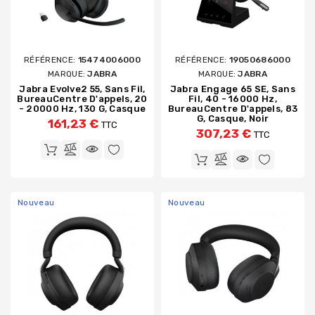
RÉFÉRENCE:
15474006000
RÉFÉRENCE:
19050686000
MARQUE:
JABRA
MARQUE:
JABRA
Jabra Evolve2 55, Sans Fil,
Jabra Engage 65 SE, Sans
BureauCentre D'appels, 20
Fil, 40 - 16000 Hz,
- 20000 Hz, 130 G, Casque
BureauCentre D'appels, 83
G, Casque, Noir
161,23 €
TTC
307,23 €
TTC
Nouveau
Nouveau