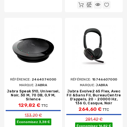
RÉFÉRENCE:
2464074000
RÉFÉRENCE:
15746607000
MARQUE:
JABRA
MARQUE:
JABRA
Jabra Speak 510, Universel,
Jabra Evolve2 65 Flex, Avec
Noir, 30 M, 70 DB, 0,9 M,
Fil &sans Fil, BureauCentre
Silence
D'appels, 20 - 20000 Hz,
136 G, Casque, Noir
129,82 €
TTC
264,60 €
TTC
Prix de base
133,20 €
Prix de base
281,42 €
Économisez 3,38 €
Économisez 16,82 €