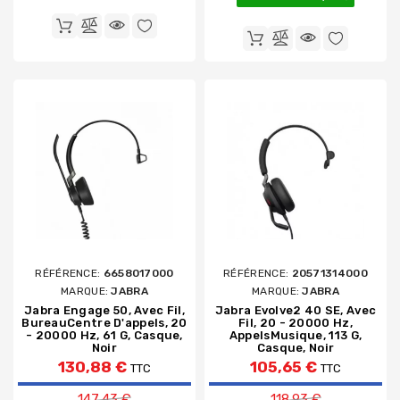
RÉFÉRENCE:
6658017000
RÉFÉRENCE:
20571314000
MARQUE:
JABRA
MARQUE:
JABRA
Jabra Engage 50, Avec Fil,
Jabra Evolve2 40 SE, Avec
BureauCentre D'appels, 20
Fil, 20 - 20000 Hz,
- 20000 Hz, 61 G, Casque,
AppelsMusique, 113 G,
Noir
Casque, Noir
130,88 €
105,65 €
TTC
TTC
Prix de base
Prix de base
147,43 €
118,93 €