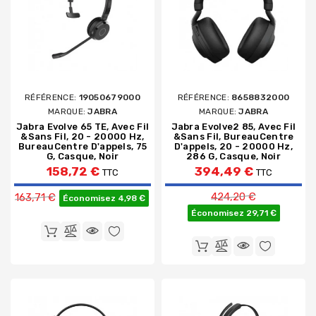
RÉFÉRENCE:
19050679000
RÉFÉRENCE:
8658832000
MARQUE:
JABRA
MARQUE:
JABRA
Jabra Evolve 65 TE, Avec Fil
Jabra Evolve2 85, Avec Fil
&sans Fil, 20 - 20000 Hz,
&sans Fil, BureauCentre
BureauCentre D'appels, 75
D'appels, 20 - 20000 Hz,
G, Casque, Noir
286 G, Casque, Noir
158,72 €
394,49 €
TTC
TTC
Prix de base
Prix de base
424,20 €
163,71 €
Économisez 4,98 €
Économisez 29,71 €