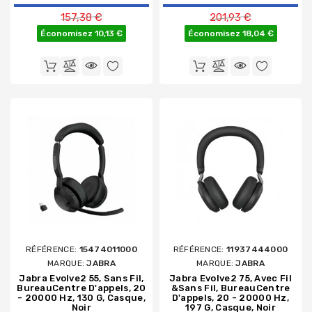
Prix de base
Prix de base
157,38 €
201,93 €
Économisez 10,13 €
Économisez 18,04 €
RÉFÉRENCE:
15474011000
RÉFÉRENCE:
11937444000
MARQUE:
JABRA
MARQUE:
JABRA
Jabra Evolve2 55, Sans Fil,
Jabra Evolve2 75, Avec Fil
BureauCentre D'appels, 20
&sans Fil, BureauCentre
- 20000 Hz, 130 G, Casque,
D'appels, 20 - 20000 Hz,
Noir
197 G, Casque, Noir