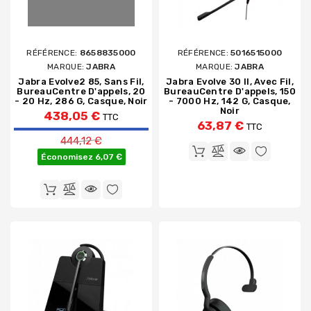
RÉFÉRENCE:
8658835000
RÉFÉRENCE:
5016515000
MARQUE:
JABRA
MARQUE:
JABRA
Jabra Evolve2 85, Sans Fil,
Jabra Evolve 30 II, Avec Fil,
BureauCentre D'appels, 20
BureauCentre D'appels, 150
- 20 Hz, 286 G, Casque, Noir
- 7000 Hz, 142 G, Casque,
Noir
438,05 €
TTC
63,87 €
TTC
Prix de base
444,12 €
Économisez 6,07 €