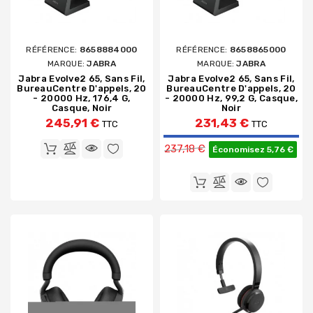
RÉFÉRENCE:
8658884000
RÉFÉRENCE:
8658865000
MARQUE:
JABRA
MARQUE:
JABRA
Jabra Evolve2 65, Sans Fil,
Jabra Evolve2 65, Sans Fil,
BureauCentre D'appels, 20
BureauCentre D'appels, 20
- 20000 Hz, 176,4 G,
- 20000 Hz, 99,2 G, Casque,
Casque, Noir
Noir
245,91 €
231,43 €
TTC
TTC
Prix de base
237,18 €
Économisez 5,76 €