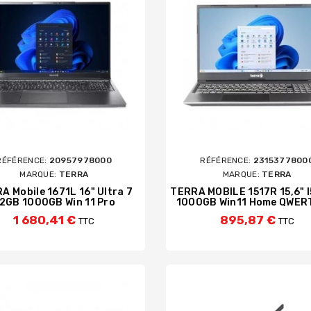
RÉFÉRENCE:
20957978000
RÉFÉRENCE:
2315377800
MARQUE:
TERRA
MARQUE:
TERRA
A Mobile 1671L 16" Ultra 7
TERRA MOBILE 1517R 15,6" 
2GB 1000GB Win 11 Pro
1000GB Win11 Home QWER
1 680,41 €
895,87 €
TTC
TTC