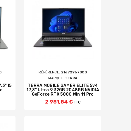
0
RÉFÉRENCE:
21672967000
MARQUE:
TERRA
,3" I5
TERRA MOBILE GAMER ELITE 5v4
ro
17,3" Ultra 9 32GB 2048GB NVIDIA
GeForce RTX 5000 Win 11 Pro
2 981,84 €
TTC