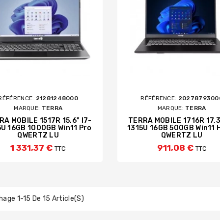
RÉFÉRENCE:
21281248000
RÉFÉRENCE:
2027879300
MARQUE:
TERRA
MARQUE:
TERRA
RA MOBILE 1517R 15.6" I7-
TERRA MOBILE 1716R 17,3
5U 16GB 1000GB Win11 Pro
1315U 16GB 500GB Win11
QWERTZ LU
QWERTZ LU
1 331,37 €
911,08 €
TTC
TTC
hage 1-15 De 15 Article(s)