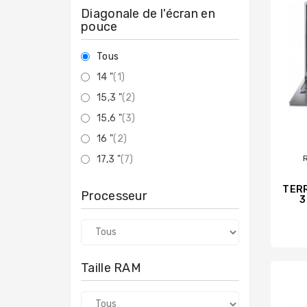
Diagonale de l'écran en
pouce
Tous
14 "
(1)
15,3 "
(2)
15,6 "
(3)
16 "
(2)
17,3 "
(7)
TERR
Processeur
3
Taille RAM