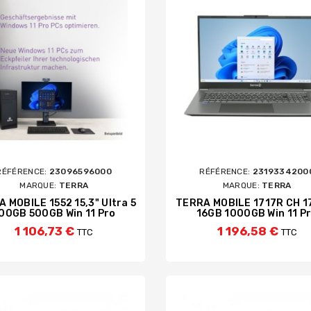
RÉFÉRENCE:
23096596000
RÉFÉRENCE:
2319334200
MARQUE:
TERRA
MARQUE:
TERRA
 MOBILE 1552 15,3" Ultra 5
TERRA MOBILE 1717R CH 17
00GB 500GB Win 11 Pro
16GB 1000GB Win 11 P
1 106,73 €
1 196,58 €
TTC
TTC