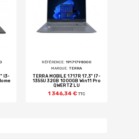
0
RÉFÉRENCE:
19171798000
MARQUE:
TERRA
" I3-
TERRA MOBILE 1717R 17,3" I7-
 Home
1355U 32GB 1000GB Win11 Pro
QWERTZ LU
1 346,34 €
TTC