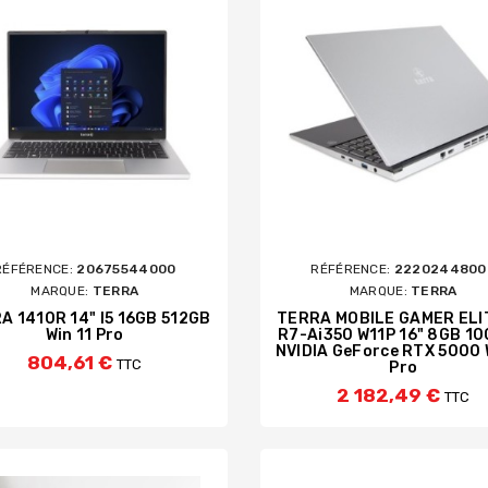
 / MOTHERBOARDS
REENS
BD / DVD EXTERNES USB
DISQUES DURS EX
LECTEURS DE CODES BARR
CLÉS USB ET CARTES M
NCRES
ÉTIQUETTE DYMO ET BR
STOCKAGE
SES
LE BUREAU
CÂBLES ET ADAPTATEURS
RÉFÉRENCE:
20675544000
RÉFÉRENCE:
2220244800
MARQUE:
TERRA
MARQUE:
TERRA
A 1410R 14" I5 16GB 512GB
TERRA MOBILE GAMER ELI
Win 11 Pro
R7-Ai350 W11P 16" 8GB 1
D'ORDINATEUR
ORDINATEUR
E VIRUS ET SPYWARE
NVIDIA GeForce RTX 5000 
804,61 €
TTC
Pro
2 182,49 €
TTC