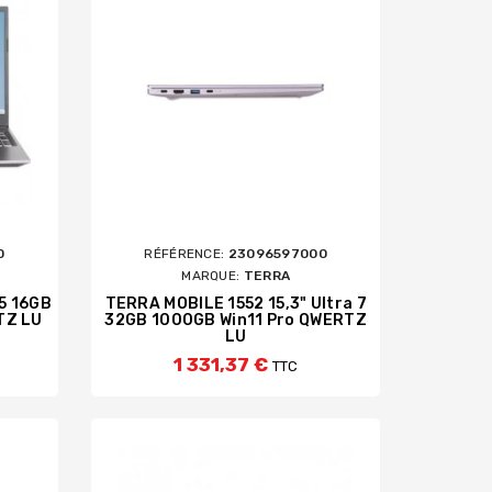
0
RÉFÉRENCE:
23096597000
MARQUE:
TERRA
I5 16GB
TERRA MOBILE 1552 15,3" Ultra 7
TZ LU
32GB 1000GB Win11 Pro QWERTZ
LU
1 331,37 €
TTC