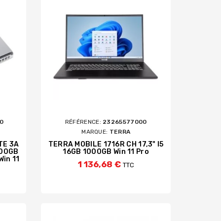
Lecteurs De Cartes Mémoire USB
TERNES
ES
ÉMOIRES
OTHER
BANDES MAGNÉTIQUES
0
RÉFÉRENCE:
23265577000
MARQUE:
TERRA
TE 3A
TERRA MOBILE 1716R CH 17,3" I5
000GB
16GB 1000GB Win 11 Pro
Win 11
1 136,68 €
TTC