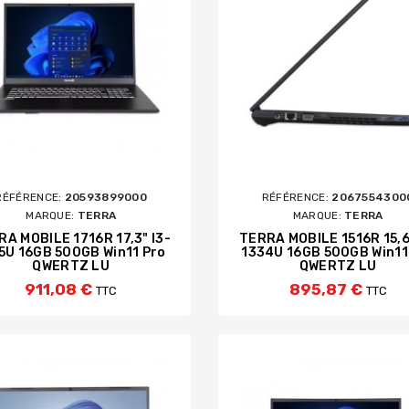
RÉFÉRENCE:
20593899000
RÉFÉRENCE:
2067554300
MARQUE:
TERRA
MARQUE:
TERRA
A MOBILE 1716R 17,3" I3-
TERRA MOBILE 1516R 15,6"
5U 16GB 500GB Win11 Pro
1334U 16GB 500GB Win11
QWERTZ LU
QWERTZ LU
911,08 €
895,87 €
TTC
TTC