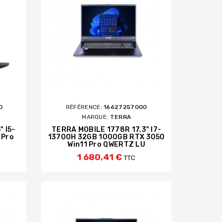
0
RÉFÉRENCE:
16627257000
MARQUE:
TERRA
 I5-
TERRA MOBILE 1778R 17,3" I7-
 Pro
13700H 32GB 1000GB RTX 3050
Win11 Pro QWERTZ LU
1 680,41 €
TTC