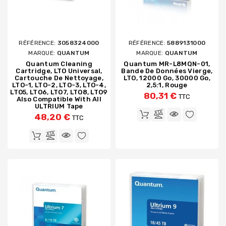
RÉFÉRENCE:
3058324000
RÉFÉRENCE:
5889131000
MARQUE:
QUANTUM
MARQUE:
QUANTUM
Quantum Cleaning
Quantum MR-L8MQN-01,
Cartridge, LTO Universal,
Bande De Données Vierge,
Cartouche De Nettoyage,
LTO, 12000 Go, 30000 Go,
LTO-1, LTO-2, LTO-3, LTO-4,
2,5:1, Rouge
LTO5, LTO6, LTO7, LTO8, LTO9
80,31 €
TTC
Also Compatible With All
ULTRIUM Tape
48,20 €
TTC