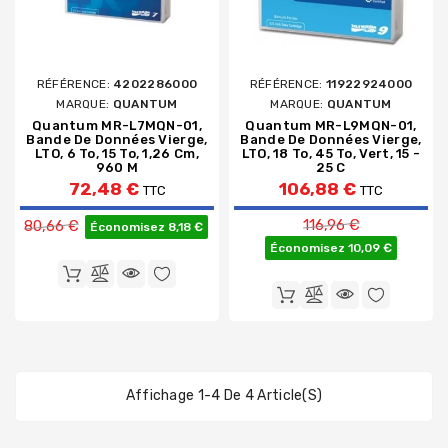
RÉFÉRENCE:
4202286000
RÉFÉRENCE:
11922924000
MARQUE:
QUANTUM
MARQUE:
QUANTUM
Quantum MR-L7MQN-01,
Quantum MR-L9MQN-01,
Bande De Données Vierge,
Bande De Données Vierge,
LTO, 6 To, 15 To, 1,26 Cm,
LTO, 18 To, 45 To, Vert, 15 -
960 M
25 C
72,48 €
106,88 €
TTC
TTC
Prix de base
Prix de base
116,96 €
80,66 €
Économisez 8,18 €
Économisez 10,09 €
Affichage 1-4 De 4 Article(s)