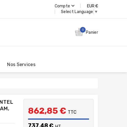
Compte
EUR €
Select Language
▼
0
Panier
Nos Services
INTEL
RAM,
862,85 €
TTC
737,48 €
HT