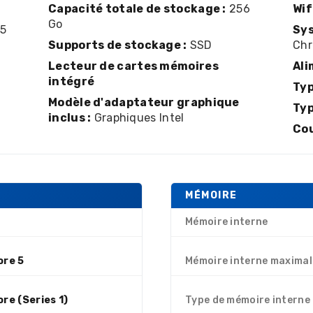
Capacité totale de stockage :
256
Wif
Go
 5
Sys
Supports de stockage :
SSD
Ch
Lecteur de cartes mémoires
Ali
intégré
Typ
Modèle d'adaptateur graphique
Typ
inclus :
Graphiques Intel
Cou
MÉMOIRE
Mémoire interne
ore 5
Mémoire interne maximal
ore (Series 1)
Type de mémoire interne