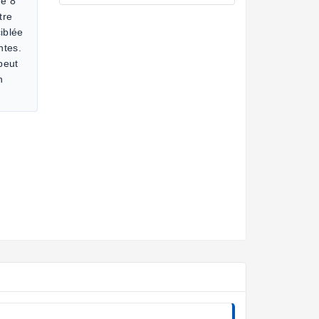
de 8
tre
iblée
ntes.
 peut
n