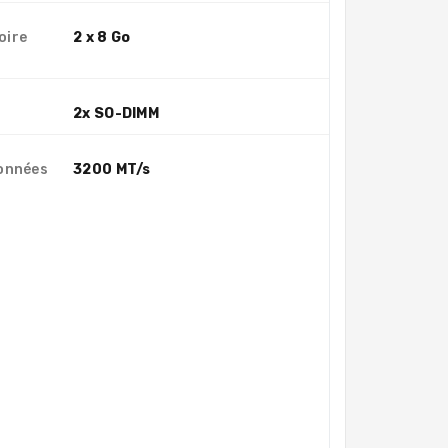
oire
2 x 8 Go
2x SO-DIMM
données
3200 MT/s