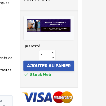
rque :
er
Quantité
rents de
AJOUTER AU PANIER
ntactez

Stock Web
et