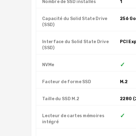
Nombre de SSD installés
1
Capacité du Solid State Drive
256 Go
(SSD)
Interface du Solid State Drive
PCI Ex
(SSD)
✓
NVMe
Facteur de forme SSD
M.2
Taille du SSD M.2
2280 (
✓
Lecteur de cartes mémoires
intégré