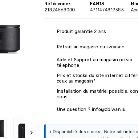
Référence :
EAN13 :
Ma
21824568000
4711474819383
Ac
Produit garantie 2 ans
Retrait au magasin ou livraison
Aide et Support au magasin ou via
téléphone
Prix et stocks du site internet diffé
ceux au magasin*
Installation du matériel possible, co
nous
Une question ? info@obiwan.lu
ℹ️ Disponibilité des stocks :
Notre site intern
