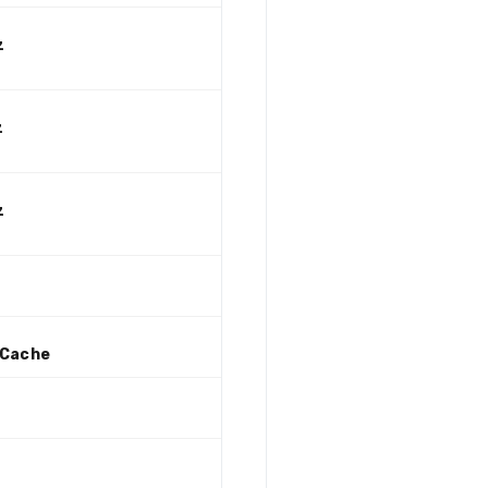
z
z
z
 Cache