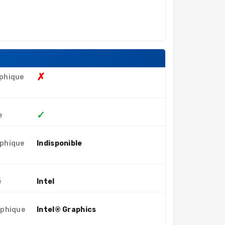
✗
phique
✓
e
aphique
Indisponible
é
Intel
aphique
Intel® Graphics