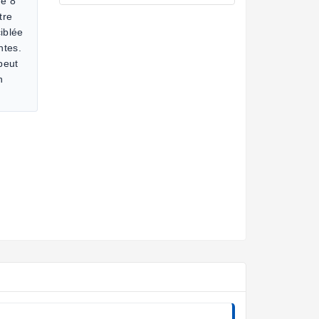
de 8
tre
iblée
ntes.
 peut
n