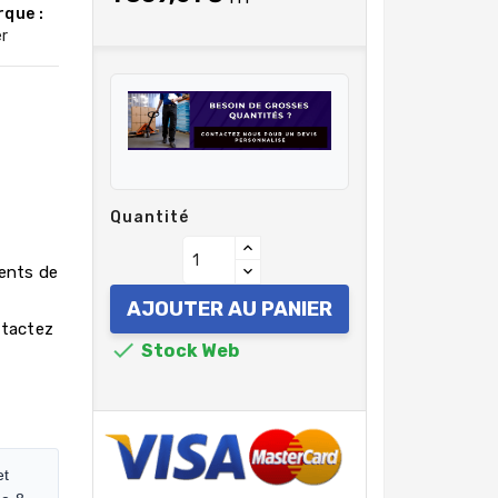
que :
r
Quantité
rents de
AJOUTER AU PANIER
ntactez

Stock Web
et