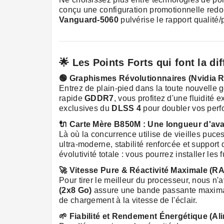
conçu une configuration promotionnelle redou
Vanguard-5060
pulvérise le rapport qualité
🌟 Les Points Forts qui font la di
🟢 Graphismes Révolutionnaires (Nvidia 
Entrez de plain-pied dans la toute nouvelle g
rapide
GDDR7
, vous profitez d'une fluidit
exclusives du
DLSS 4
pour doubler vos perf
🔌 Carte Mère B850M : Une longueur d'avan
Là où la concurrence utilise de vieilles puce
ultra-moderne, stabilité renforcée et suppor
évolutivité totale : vous pourrez installer 
🚀 Vitesse Pure & Réactivité Maximale (
Pour tirer le meilleur du processeur, nous n
(2x8 Go)
assure une bande passante maximal
de chargement à la vitesse de l'éclair.
🌱 Fiabilité et Rendement Énergétique (Al