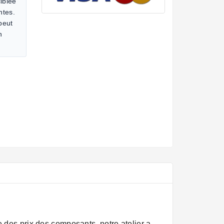
iblée
ntes.
 peut
n
 des prix des composants, notre atelier a