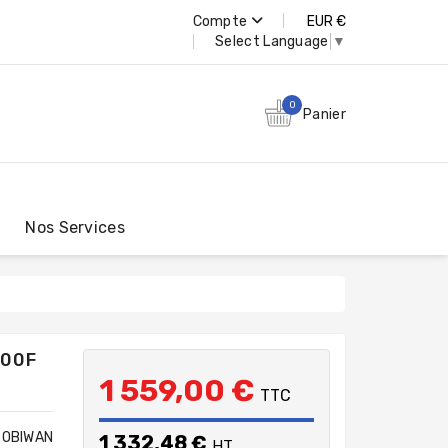
Compte
EUR €
Select Language
▼
0
Panier
Nos Services
500F
1 559,00 €
TTC
OBIWAN
1 332,48 €
HT