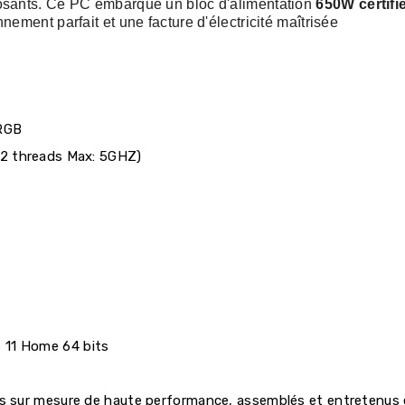
osants. Ce PC embarque un bloc d'alimentation
650W certifi
ement parfait et une facture d'électricité maîtrisée
ARGB
12 threads Max: 5GHZ)
 11 Home 64 bits
rs sur mesure de haute performance, assemblés et entretenus