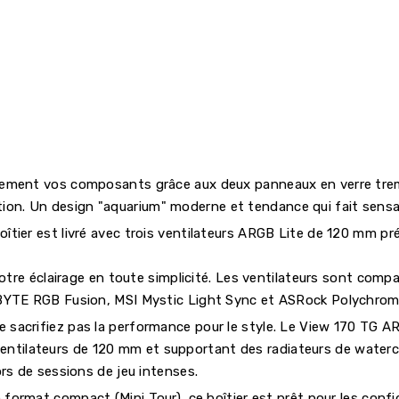
èrement vos composants grâce aux deux panneaux en verre tremp
ration. Un design "aquarium" moderne et tendance qui fait sensa
oîtier est livré avec trois ventilateurs ARGB Lite de 120 mm pr
tre éclairage en toute simplicité. Les ventilateurs sont compat
YTE RGB Fusion, MSI Mystic Light Sync et ASRock Polychrome,
e sacrifiez pas la performance pour le style. Le View 170 TG AR
 ventilateurs de 120 mm et supportant des radiateurs de water
s de sessions de jeu intenses.
 format compact (Mini Tour), ce boîtier est prêt pour les config