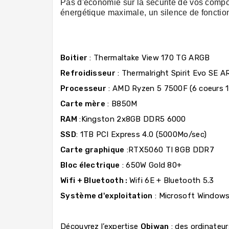
Pas d'économie sur la sécurité de vos comp
énergétique maximale, un silence de fonctionn
Boitier
: Thermaltake View 170 TG ARGB
Refroidisseur
: Thermalright Spirit Evo SE 
Processeur
: AMD Ryzen 5 7500F (6 coeurs 
Carte mère
: B850M
RAM
:Kingston 2x8GB DDR5 6000
SSD
: 1TB PCI Express 4.0 (5000Mo/sec)
Carte graphique
:RTX5060 TI 8GB DDR7
Bloc électrique
: 650W Gold 80+
Wifi + Bluetooth :
Wifi 6E + Bluetooth 5.3
Système d'exploitation
: Microsoft Windows
Découvrez l’expertise
Obiwan
: des ordinateu