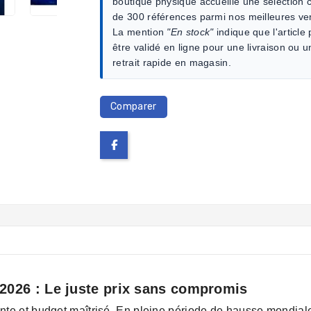
boutique physique accueille une sélection c
de 300 références parmi nos meilleures ve
La mention
"En stock"
indique que l'article
être validé en ligne pour une livraison ou u
retrait rapide en magasin.
Comparer
 2026 : Le juste prix sans compromis
nte et budget maîtrisé. En pleine période de hausse mondiale