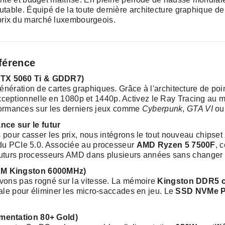
table. Équipé de la toute dernière architecture graphique de 
/prix du marché luxembourgeois.
fférence
RTX 5060 Ti & GDDR7)
énération de cartes graphiques. Grâce à l'architecture de poi
é exceptionnelle en 1080p et 1440p. Activez le Ray Tracing au
ormances sur les derniers jeux comme
Cyberpunk
,
GTA VI
o
ce sur le futur
s pour casser les prix, nous intégrons le tout nouveau chipset
t du PCIe 5.0. Associée au processeur
AMD Ryzen 5 7500F
, 
les futurs processeurs AMD dans plusieurs années sans changer
RAM Kingston 6000MHz)
'avons pas rogné sur la vitesse. La mémoire
Kingston DDR5 c
e pour éliminer les micro-saccades en jeu. Le
SSD NVMe PC
imentation 80+ Gold)