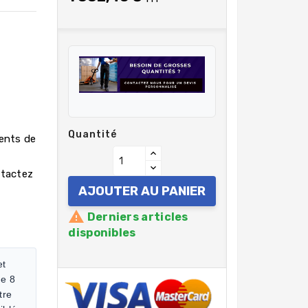
Quantité
rents de
ntactez
AJOUTER AU PANIER

Derniers articles
disponibles
et
de 8
tre