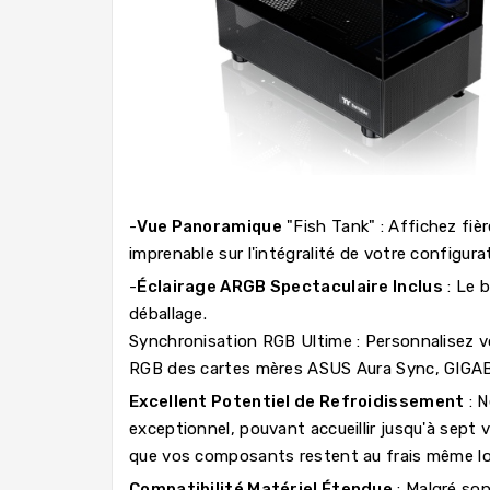
-
Vue Panoramique
"Fish Tank" : Affichez fi
imprenable sur l'intégralité de votre configu
-
Éclairage ARGB Spectaculaire Inclus
: Le b
déballage.
Synchronisation RGB Ultime : Personnalisez vo
RGB des cartes mères ASUS Aura Sync, GIGAB
Excellent Potentiel de Refroidissement
: N
exceptionnel, pouvant accueillir jusqu'à sept
que vos composants restent au frais même lor
Compatibilité Matériel Étendue
: Malgré son