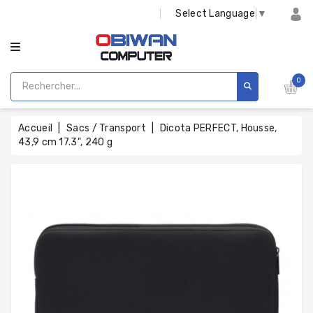
CATÉGORIE
Select Language
▼
0
Accueil
Sacs / Transport
Dicota PERFECT, Housse,
43,9 cm 17.3", 240 g