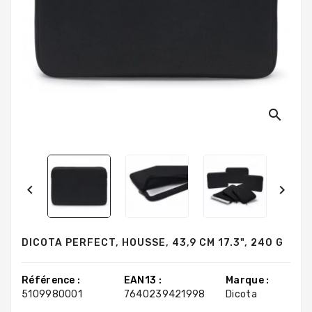
search


DICOTA PERFECT, HOUSSE, 43,9 CM 17.3", 240 G
Référence :
EAN13 :
Marque :
5109980001
7640239421998
Dicota