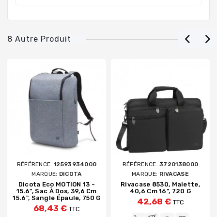
8 Autre Produit
RÉFÉRENCE:
12593934000
RÉFÉRENCE:
3720138000
MARQUE:
DICOTA
MARQUE:
RIVACASE
Dicota Eco MOTION 13 -
Rivacase 8530, Malette,
15.6", Sac À Dos, 39,6 Cm
40,6 Cm 16", 720 G
15.6", Sangle Épaule, 750 G
42,68 €
TTC
68,43 €
TTC