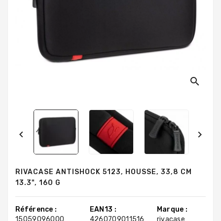
search


RIVACASE ANTISHOCK 5123, HOUSSE, 33,8 CM
13.3", 160 G
Référence :
EAN13 :
Marque :
15059096000
4260709011516
rivacase