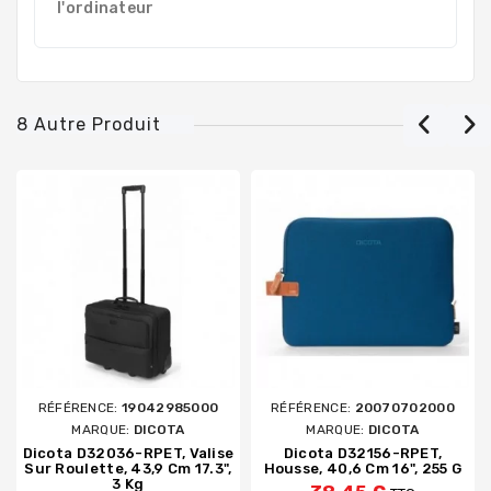
l'ordinateur
8 Autre Produit
RÉFÉRENCE:
19042985000
RÉFÉRENCE:
20070702000
MARQUE:
DICOTA
MARQUE:
DICOTA
Dicota D32036-RPET, Valise
Dicota D32156-RPET,
Sur Roulette, 43,9 Cm 17.3",
Housse, 40,6 Cm 16", 255 G
3 Kg