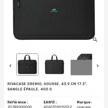
search


RIVACASE GREMIO, HOUSSE, 43,9 CM 17.3",
SANGLE ÉPAULE, 400 G
Référence :
EAN13 :
Marque :
20789000000
4260709015552
rivacase