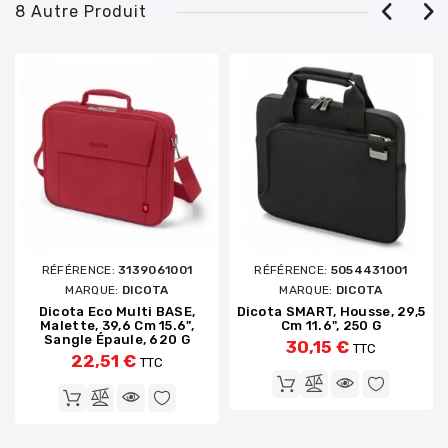
8 Autre Produit
RÉFÉRENCE:
3139061001
RÉFÉRENCE:
5054431001
MARQUE:
DICOTA
MARQUE:
DICOTA
Dicota Eco Multi BASE,
Dicota SMART, Housse, 29,5
Malette, 39,6 Cm 15.6",
Cm 11.6", 250 G
Sangle Épaule, 620 G
30,15 €
TTC
22,51 €
TTC