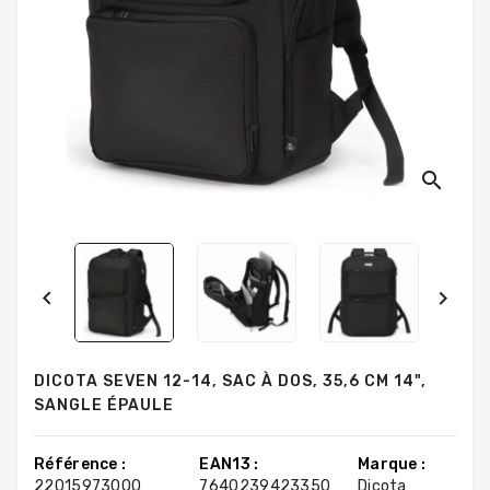
search


DICOTA SEVEN 12-14, SAC À DOS, 35,6 CM 14",
SANGLE ÉPAULE
Référence :
EAN13 :
Marque :
22015973000
7640239423350
Dicota