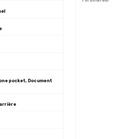
l'ordinateur
sel
e
hone pocket, Document
t
arrière