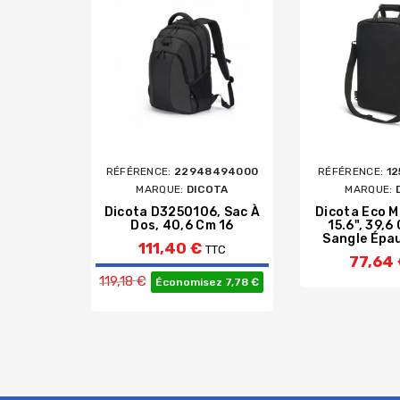
RÉFÉRENCE:
22948494000
RÉFÉRENCE:
1
MARQUE:
DICOTA
MARQUE:
Dicota D3250106, Sac À
Dicota Eco M
Dos, 40,6 Cm 16
15.6", 39,6
Sangle Épau
111,40 €
TTC
77,64
Prix de base
119,18 €
Économisez 7,78 €