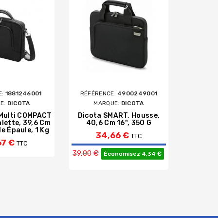
E:
1881246001
RÉFÉRENCE:
4900249001
RÉFÉRE
E:
DICOTA
MARQUE:
DICOTA
MAR
 Multi COMPACT
Dicota SMART, Housse,
Rivacas
alette, 39,6 Cm
40,6 Cm 16", 350 G
43,9 C
le Épaule, 1 Kg
Ép
34,66 €
TTC
67 €
5
TTC
Prix de base
39,00 €
Économisez 4,34 €