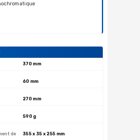
ochromatique
S
370 mm
60 mm
270 mm
590 g
ment de
355 x 35 x 255 mm