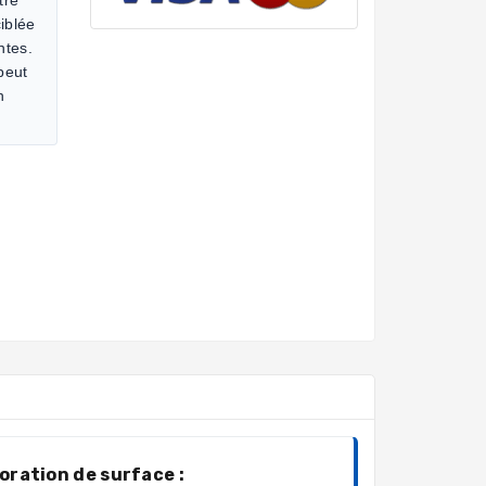
iblée
ntes.
 peut
n
oration de surface :