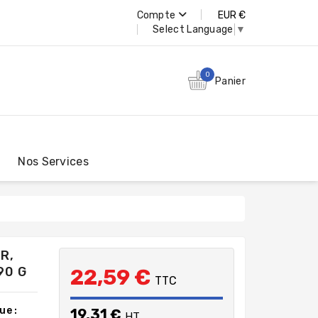
Compte
EUR €
Select Language
▼
0
Panier
Nos Services
R,
90 G
22,59 €
TTC
ue :
19,31 €
HT