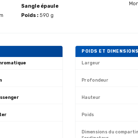
Mon
Sangle épaule
cm
Poids :
590 g
POIDS ET DIMENSION
hromatique
Largeur
m
Profondeur
ssenger
Hauteur
ter
Poids
Dimensions du comparti