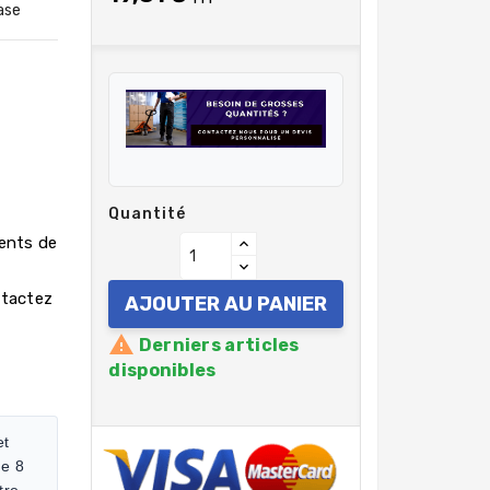
ase
Quantité
rents de
ntactez
AJOUTER AU PANIER

Derniers articles
disponibles
et
de 8
tre