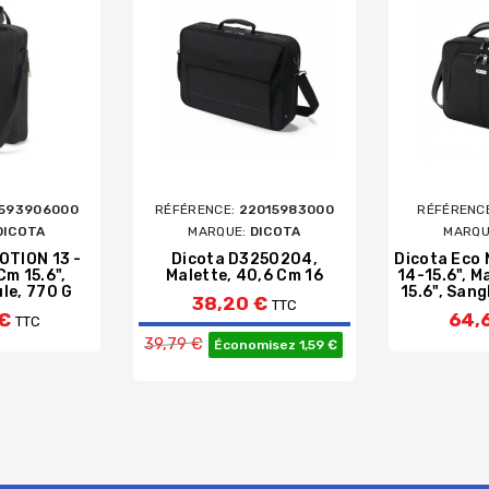
2593906000
RÉFÉRENCE:
22015983000
RÉFÉRENC
DICOTA
MARQUE:
DICOTA
MARQU
OTION 13 -
Dicota D3250204,
Dicota Eco
 Cm 15.6",
Malette, 40,6 Cm 16
14-15.6", M
le, 770 G
15.6", Sang
38,20 €
TTC
 €
64,
TTC
Prix de base
39,79 €
Économisez 1,59 €