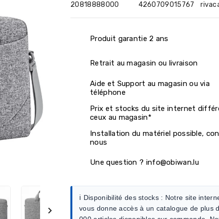
20818888000
4260709015767
rivac
Produit garantie 2 ans
Retrait au magasin ou livraison
Aide et Support au magasin ou via
téléphone
Prix et stocks du site internet diffé
ceux au magasin*
Installation du matériel possible, co
nous
Une question ? info@obiwan.lu
ℹ️ Disponibilité des stocks :
Notre site intern
vous donne accès à un catalogue de plus 

000 articles disponibles sur commande. No