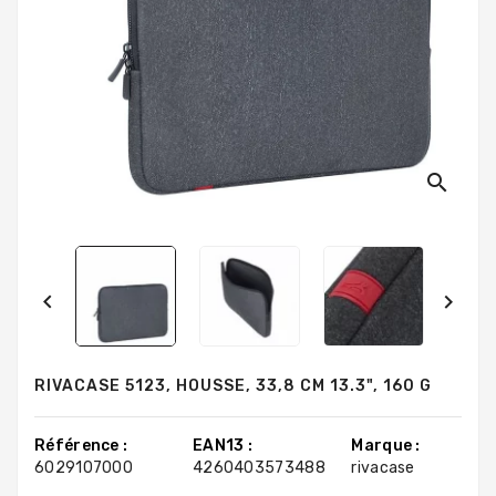
search


RIVACASE 5123, HOUSSE, 33,8 CM 13.3", 160 G
Référence :
EAN13 :
Marque :
6029107000
4260403573488
rivacase