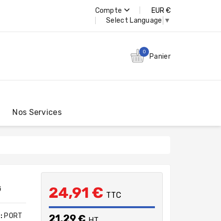
Compte
EUR €
Select Language
▼
0
Panier
Nos Services
G
24,91 €
TTC
:
PORT
21,29 €
HT