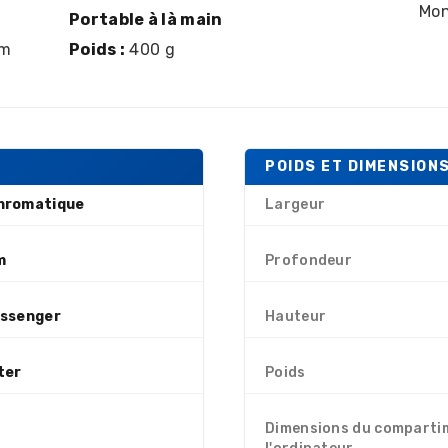
Mon
Portable à là main
cm
Poids :
400 g
POIDS ET DIMENSION
hromatique
Largeur
m
Profondeur
ssenger
Hauteur
ter
Poids
Dimensions du comparti