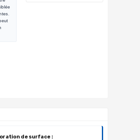
iblée
ntes.
 peut
n
oration de surface :