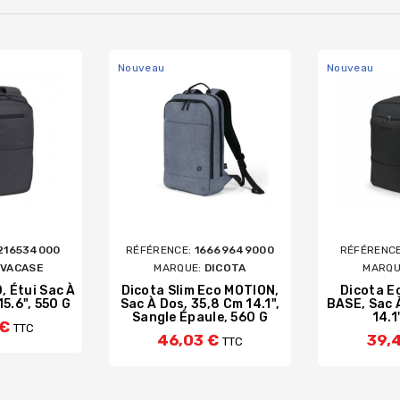
Nouveau
Nouveau
216534000
RÉFÉRENCE:
16669649000
RÉFÉRENC
IVACASE
MARQUE:
DICOTA
MARQU
, Étui Sac À
Dicota Slim Eco MOTION,
Dicota E
15.6", 550 G
Sac À Dos, 35,8 Cm 14.1",
BASE, Sac 
Sangle Épaule, 560 G
14.1
 €
TTC
46,03 €
39,
TTC