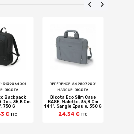
E:
3139064001
RÉFÉRENCE:
5498079001
RÉFÉRE
E:
DICOTA
MARQUE:
DICOTA
MA
co Backpack
Dicota Eco Slim Case
Dicota 
À Dos, 35,8 Cm
BASE, Malette, 35,8 Cm
29,5 
", 750 G
14.1", Sangle Épaule, 350 G
1
43 €
24,34 €
TTC
TTC