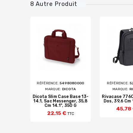
8 Autre Produit
RÉFÉRENCE:
5498080000
RÉFÉRENCE:
5
MARQUE:
DICOTA
MARQUE:
R
Dicota Slim Case Base 13-
Rivacase 7760
14.1, Sac Messenger, 35,8
Dos, 39,6 Cm 
Cm 14.1", 350 G
45,78
22,15 €
TTC