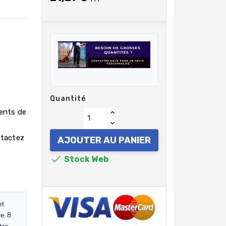
Quantité
rents de
ntactez
AJOUTER AU PANIER

Stock Web
et
de 8
tre