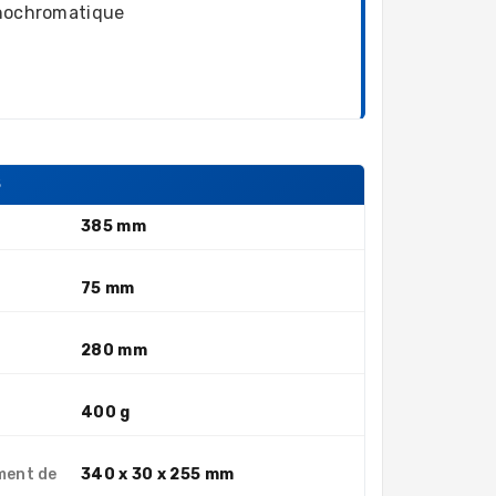
ochromatique
S
385 mm
75 mm
280 mm
400 g
ment de
340 x 30 x 255 mm