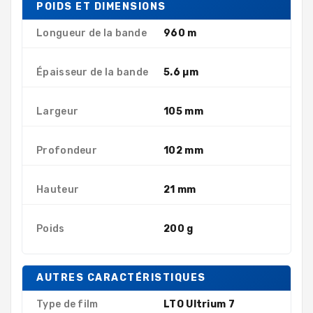
POIDS ET DIMENSIONS
Longueur de la bande
960 m
Épaisseur de la bande
5.6 µm
Largeur
105 mm
Profondeur
102 mm
Hauteur
21 mm
Poids
200 g
AUTRES CARACTÉRISTIQUES
Type de film
LTO Ultrium 7