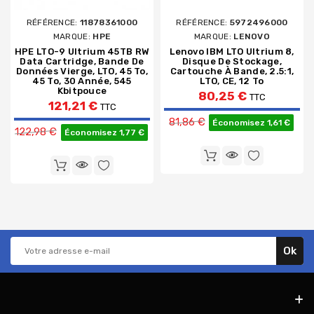
RÉFÉRENCE:
11878361000
RÉFÉRENCE:
5972496000
MARQUE:
HPE
MARQUE:
LENOVO
HPE LTO-9 Ultrium 45TB RW
Lenovo IBM LTO Ultrium 8,
Data Cartridge, Bande De
Disque De Stockage,
Données Vierge, LTO, 45 To,
Cartouche À Bande, 2.5:1,
45 To, 30 Année, 545
LTO, CE, 12 To
Kbitpouce
80,25 €
TTC
121,21 €
TTC
Prix de base
81,86 €
Prix de base
Économisez 1,61 €
122,98 €
Économisez 1,77 €