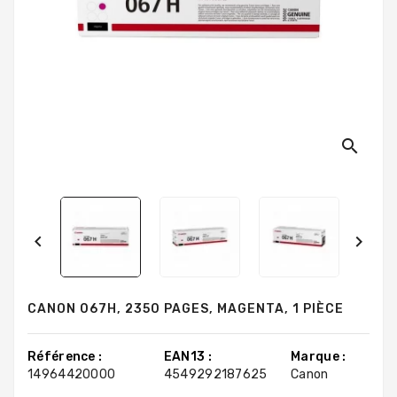
search


CANON 067H, 2350 PAGES, MAGENTA, 1 PIÈCE
Référence :
EAN13 :
Marque :
14964420000
4549292187625
Canon