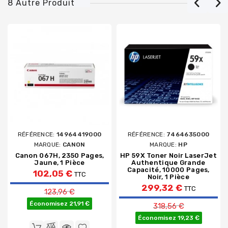
8 Autre Produit
RÉFÉRENCE:
14964419000
RÉFÉRENCE:
7464635000
MARQUE:
CANON
MARQUE:
HP
Canon 067H, 2350 Pages,
HP 59X Toner Noir LaserJet
Jaune, 1 Pièce
Authentique Grande
Capacité, 10000 Pages,
102,05 €
TTC
Noir, 1 Pièce
Prix de base
299,32 €
TTC
123,96 €
Prix de base
Économisez 21,91 €
318,56 €
Économisez 19,23 €