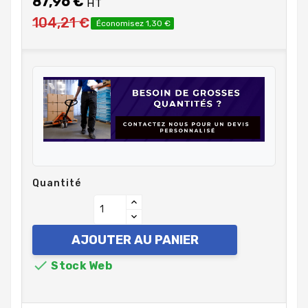
87,96 €
HT
104,21 €
Économisez 1,30 €
Quantité
AJOUTER AU PANIER

Stock Web