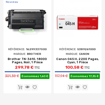
Nouveau
RÉFÉRENCE:
16299337000
RÉFÉRENCE:
5389261000
MARQUE:
BROTHER
MARQUE:
CANON
Brother TN-3610, 18000
Canon 045 H, 2200 Pages,
Pages, Noir, 1 Pièce
Cyan, 1 Pièce
299,78 €
100,58 €
TTC
TTC
Prix de base
Prix de base
301,38 €
117,94 €
Économisez 1,60 €
Économisez 17,35 €