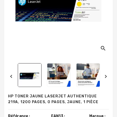
search


HP TONER JAUNE LASERJET AUTHENTIQUE
219A, 1200 PAGES, 0 PAGES, JAUNE, 1 PIÈCE
Référence :
EAN13 :
Marque :