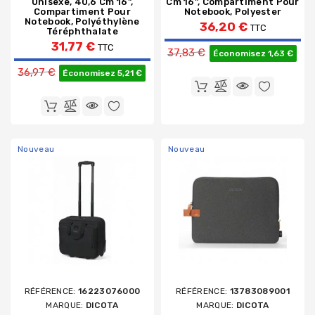
Unisexe, 40,6 Cm 16",
Cm 16", Compartiment Pour
Compartiment Pour
Notebook, Polyester
Notebook, Polyéthylène
36,20 €
TTC
Téréphthalate
Prix de base
31,77 €
TTC
37,83 €
Économisez 1,63 €
Prix de base
36,97 €
Économisez 5,21 €
Nouveau
Nouveau
RÉFÉRENCE:
16223076000
RÉFÉRENCE:
13783089001
MARQUE:
DICOTA
MARQUE:
DICOTA