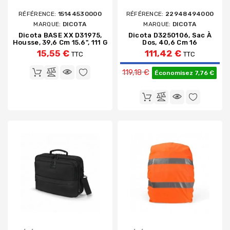
RÉFÉRENCE:
15144530000
RÉFÉRENCE:
22948494000
MARQUE:
DICOTA
MARQUE:
DICOTA
Dicota BASE XX D31975,
Dicota D3250106, Sac À
Housse, 39,6 Cm 15.6", 111 G
Dos, 40,6 Cm 16
15,55 €
111,42 €
TTC
TTC
Prix de base
119,18 €
Économisez 7,76 €