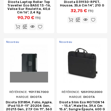
Dicota Laptop Roller Top
Dicota D31930-RPET,
Traveller Eco BASE 13 -16,
Housse, 35,6 Cm 14", 210 G
Valise Sur Roulette, 40,6
32,75 €
TTC
Cm 16", 2,4 Kg
90,70 €
TTC
Nouveau
Nouveau
RÉFÉRENCE:
11317357000
RÉFÉRENCE:
12593922000
MARQUE:
DICOTA
MARQUE:
DICOTA
Dicota D31854, Folio, Apple,
Dicota Slim Eco MOTION 14
IPad 10.9-11" 20204 Gen,
- 15.6", Malette, 39,6 Cm
20213 Gen, 27,9 Cm 11", 360
15.6", Sangle Épaule, 600 G