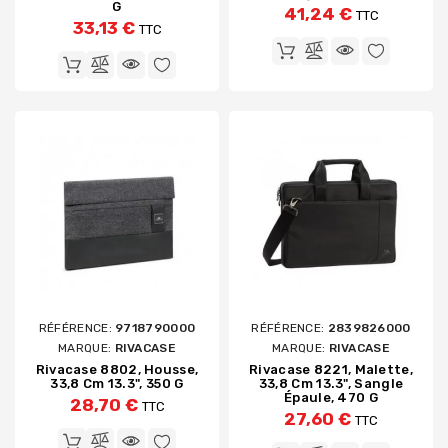
G
41,24 €
TTC
33,13 €
TTC
RÉFÉRENCE:
9718790000
RÉFÉRENCE:
2839826000
MARQUE:
RIVACASE
MARQUE:
RIVACASE
Rivacase 8802, Housse,
Rivacase 8221, Malette,
33,8 Cm 13.3", 350 G
33,8 Cm 13.3", Sangle
Épaule, 470 G
28,70 €
TTC
27,60 €
TTC