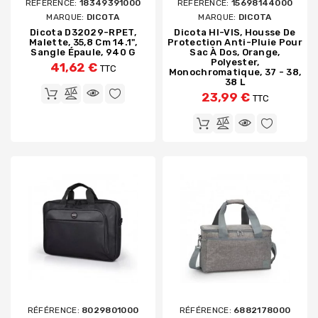
RÉFÉRENCE:
18349391000
RÉFÉRENCE:
15698144000
MARQUE:
DICOTA
MARQUE:
DICOTA
Dicota D32029-RPET,
Dicota HI-VIS, Housse De
Malette, 35,8 Cm 14.1",
Protection Anti-Pluie Pour
Sangle Épaule, 940 G
Sac À Dos, Orange,
Polyester,
41,62 €
TTC
Monochromatique, 37 - 38,
38 L
23,99 €
TTC
RÉFÉRENCE:
8029801000
RÉFÉRENCE:
6882178000