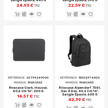
Sangle Épaule, 483 G
Sangle Épaule, 590 G
24,93 €
22,59 €
TTC
TTC
RÉFÉRENCE:
20799249000
RÉFÉRENCE:
15502974000
MARQUE:
RIVACASE
MARQUE:
RIVACASE
Rivacase Clark, Housse,
Rivacase Alpendorf 7561,
40,6 Cm 16", 200 G
Sac À Dos, 40,6 Cm 16",
Sangle Épaule, 600 G
14,57 €
TTC
42,39 €
TTC