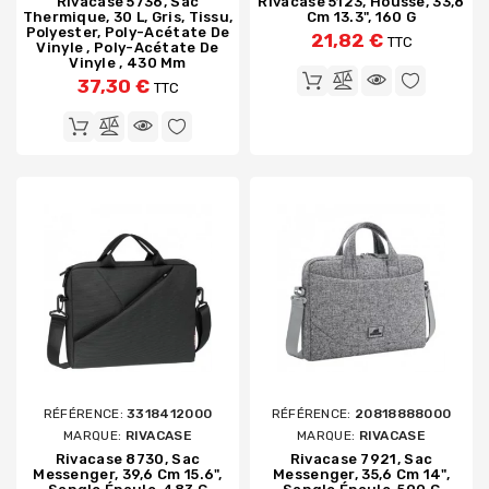
Rivacase 5736, Sac
Rivacase 5123, Housse, 33,8
Thermique, 30 L, Gris, Tissu,
Cm 13.3", 160 G
Polyester, Poly-Acétate De
21,82 €
TTC
Vinyle , Poly-Acétate De
Vinyle , 430 Mm
37,30 €
TTC
RÉFÉRENCE:
3318412000
RÉFÉRENCE:
20818888000
MARQUE:
RIVACASE
MARQUE:
RIVACASE
Rivacase 8730, Sac
Rivacase 7921, Sac
Messenger, 39,6 Cm 15.6",
Messenger, 35,6 Cm 14",