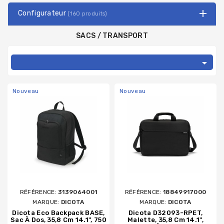
Configurateur
(160 produits)
SACS / TRANSPORT

Nouveau
Nouveau
RÉFÉRENCE:
3139064001
RÉFÉRENCE:
18849917000
MARQUE:
DICOTA
MARQUE:
DICOTA
Dicota Eco Backpack BASE,
Dicota D32093-RPET,
Sac À Dos, 35,8 Cm 14.1", 750
Malette, 35,8 Cm 14.1",