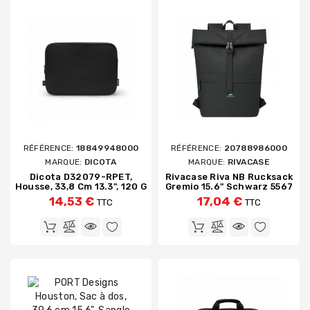
RÉFÉRENCE:
18849948000
RÉFÉRENCE:
20788986000
MARQUE:
DICOTA
MARQUE:
RIVACASE
Dicota D32079-RPET,
Rivacase Riva NB Rucksack
Housse, 33,8 Cm 13.3", 120 G
Gremio 15.6" Schwarz 5567
14,53 €
17,04 €
TTC
TTC