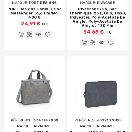
MARQUE:
PORT DESIGNS
MARQUE:
RIVACASE
PORT Designs Hanoi II, Sac
Rivacase 5726, Sac
Messenger, 35,6 Cm 14",
Thermique, 23 L, Gris, Tissu,
400 G
Polyester, Poly-Acétate De
Vinyle , Poly-Acétate De
24,91 €
TTC
Vinyle , 430 Mm
34,68 €
TTC
RÉFÉRENCE:
6747452000
RÉFÉRENCE:
6029107000
MARQUE:
RIVACASE
MARQUE:
RIVACASE