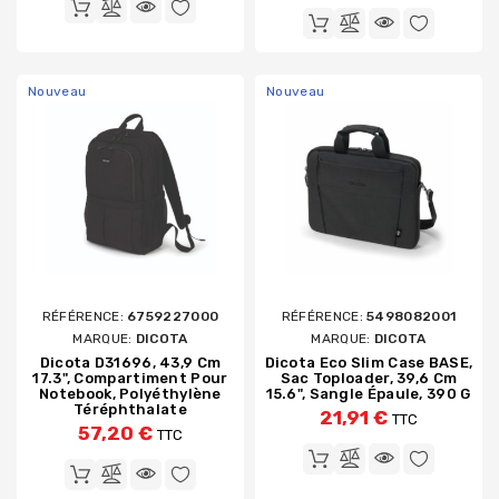
Nouveau
Nouveau
RÉFÉRENCE:
6759227000
RÉFÉRENCE:
5498082001
MARQUE:
DICOTA
MARQUE:
DICOTA
Dicota D31696, 43,9 Cm
Dicota Eco Slim Case BASE,
17.3", Compartiment Pour
Sac Toploader, 39,6 Cm
Notebook, Polyéthylène
15.6", Sangle Épaule, 390 G
Téréphthalate
21,91 €
TTC
57,20 €
TTC