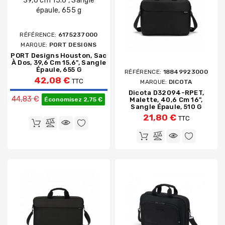
RÉFÉRENCE:
6175237000
MARQUE:
PORT DESIGNS
PORT Designs Houston, Sac
À Dos, 39,6 Cm 15.6", Sangle
Épaule, 655 G
RÉFÉRENCE:
18849923000
42,08 €
TTC
MARQUE:
DICOTA
Prix de base
Dicota D32094-RPET,
44,83 €
Économisez 2,75 €
Malette, 40,6 Cm 16",
Sangle Épaule, 510 G
21,80 €
TTC