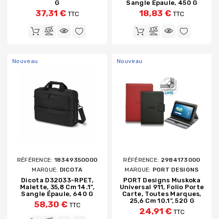
G
Sangle Épaule, 450 G
37,31 €
18,83 €
TTC
TTC
Nouveau
Nouveau
RÉFÉRENCE:
18349350000
RÉFÉRENCE:
2984173000
MARQUE:
DICOTA
MARQUE:
PORT DESIGNS
Dicota D32033-RPET,
PORT Designs Muskoka
Malette, 35,8 Cm 14.1",
Universal 911, Folio Porte
Sangle Épaule, 640 G
Carte, Toutes Marques,
25,6 Cm 10.1", 520 G
58,30 €
TTC
24,91 €
TTC