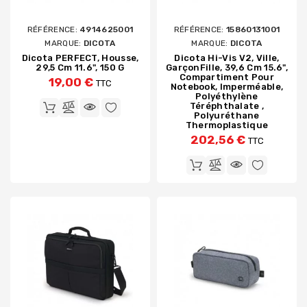
RÉFÉRENCE:
4914625001
RÉFÉRENCE:
15860131001
MARQUE:
DICOTA
MARQUE:
DICOTA
Dicota PERFECT, Housse,
Dicota Hi-Vis V2, Ville,
29,5 Cm 11.6", 150 G
GarçonFille, 39,6 Cm 15.6",
Compartiment Pour
19,00 €
TTC
Notebook, Imperméable,
Polyéthylène
Téréphthalate ,
Polyuréthane
Thermoplastique
202,56 €
TTC