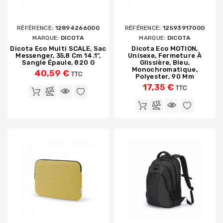
RÉFÉRENCE:
12894266000
RÉFÉRENCE:
12593917000
MARQUE:
DICOTA
MARQUE:
DICOTA
Dicota Eco Multi SCALE, Sac
Dicota Eco MOTION,
Messenger, 35,8 Cm 14.1",
Unisexe, Fermeture À
Sangle Épaule, 820 G
Glissière, Bleu,
Monochromatique,
40,59 €
TTC
Polyester, 90 Mm
17,35 €
TTC