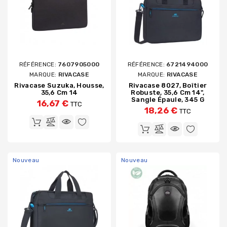
RÉFÉRENCE:
7607905000
RÉFÉRENCE:
6721494000
MARQUE:
RIVACASE
MARQUE:
RIVACASE
Rivacase Suzuka, Housse,
Rivacase 8027, Boîtier
35,6 Cm 14
Robuste, 35,6 Cm 14",
Sangle Épaule, 345 G
16,67 €
TTC
18,26 €
TTC
Nouveau
Nouveau