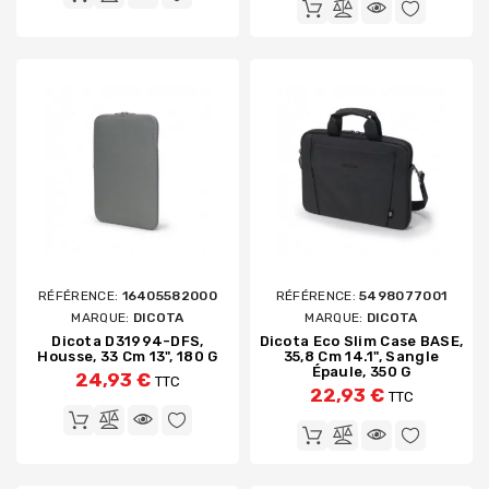
RÉFÉRENCE:
16405582000
RÉFÉRENCE:
5498077001
MARQUE:
DICOTA
MARQUE:
DICOTA
Dicota D31994-DFS,
Dicota Eco Slim Case BASE,
Housse, 33 Cm 13", 180 G
35,8 Cm 14.1", Sangle
Épaule, 350 G
24,93 €
TTC
22,93 €
TTC