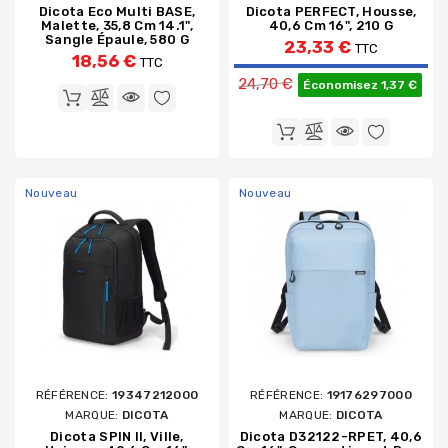
Dicota Eco Multi BASE,
Dicota PERFECT, Housse,
Malette, 35,8 Cm 14.1",
40,6 Cm 16", 210 G
Sangle Épaule, 580 G
23,33 €
TTC
18,56 €
TTC
Prix de base
24,70 €
Économisez 1,37 €
Nouveau
Nouveau
RÉFÉRENCE:
19347212000
RÉFÉRENCE:
19176297000
MARQUE:
DICOTA
MARQUE:
DICOTA
Dicota SPIN II, Ville,
Dicota D32122-RPET, 40,6