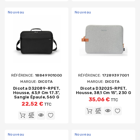
Nouveau
Nouveau
RÉFÉRENCE:
18849901000
RÉFÉRENCE:
17289397001
MARQUE:
DICOTA
MARQUE:
DICOTA
Dicota D32089-RPET,
Dicota D32025-RPET,
Housse, 43,9 Cm 17.3",
Housse, 38,1 Cm 15", 230 G
Sangle Épaule, 560 G
35,06 €
TTC
22,52 €
TTC
Nouveau
Nouveau