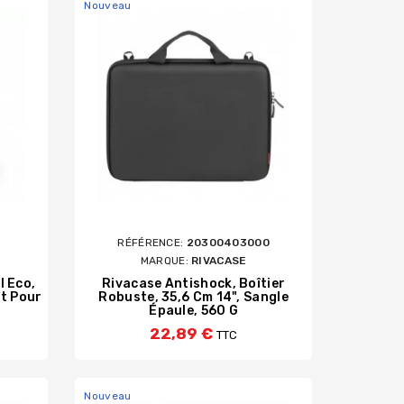
Nouveau
0
RÉFÉRENCE:
20300403000
MARQUE:
RIVACASE
I Eco,
Rivacase Antishock, Boîtier
t Pour
Robuste, 35,6 Cm 14", Sangle
Épaule, 560 G
22,89 €
TTC
Nouveau