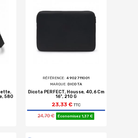
1
RÉFÉRENCE:
4902711001
MARQUE:
DICOTA
ette,
Dicota PERFECT, Housse, 40,6 Cm
e, 580
16", 210 G
23,33 €
TTC
Prix de base
24,70 €
Économisez 1,37 €