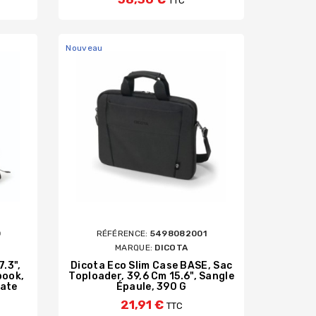
TTC
Nouveau
0
RÉFÉRENCE:
5498082001
MARQUE:
DICOTA
.3",
Dicota Eco Slim Case BASE, Sac
book,
Toploader, 39,6 Cm 15.6", Sangle
late
Épaule, 390 G
21,91 €
TTC