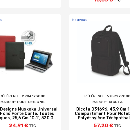
TTC
au
Nouveau
RÉFÉRENCE:
2984173000
RÉFÉRENCE:
675922700
MARQUE:
PORT DESIGNS
MARQUE:
DICOTA
Designs Muskoka Universal
Dicota D31696, 43,9 Cm 17
 Folio Porte Carte, Toutes
Compartiment Pour Note
ques, 25,6 Cm 10.1", 520 G
Polyéthylène Téréphtha
24,91 €
57,20 €
TTC
TTC