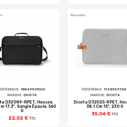
au
Nouveau
RÉFÉRENCE:
18849901000
RÉFÉRENCE:
1728939700
MARQUE:
DICOTA
MARQUE:
DICOTA
ta D32089-RPET, Housse,
Dicota D32025-RPET, Hou
Cm 17.3", Sangle Épaule, 560
38,1 Cm 15", 230 G
G
35,06 €
TTC
22,52 €
TTC