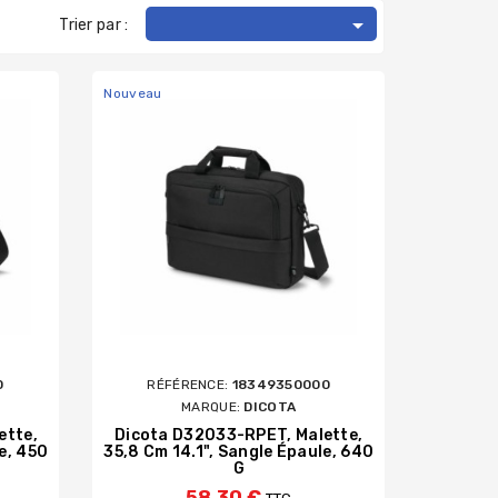

Trier par :
TERNES
ES
ÉMOIRES
OTHER
BANDES MAGNÉTIQUES
Nouveau
0
RÉFÉRENCE:
18349350000
MARQUE:
DICOTA
ette,
Dicota D32033-RPET, Malette,
e, 450
35,8 Cm 14.1", Sangle Épaule, 640
G
58,30 €