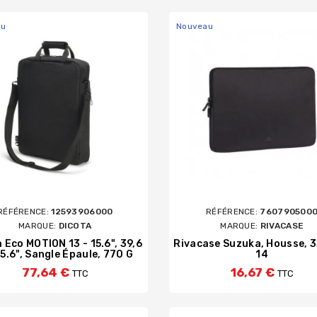
au
Nouveau
RÉFÉRENCE:
12593906000
RÉFÉRENCE:
760790500
MARQUE:
DICOTA
MARQUE:
RIVACASE
 Eco MOTION 13 - 15.6", 39,6
Rivacase Suzuka, Housse, 
5.6", Sangle Épaule, 770 G
14
77,64 €
16,67 €
TTC
TTC