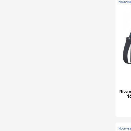
Nouve
Rivac
1
Nouve