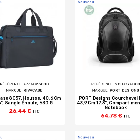
au
Nouveau
RÉFÉRENCE:
6316023000
RÉFÉRENCE:
288317600
MARQUE:
RIVACASE
MARQUE:
PORT DESIGNS
ase 8057, Housse, 40,6 Cm
PORT Designs Courchevel I
6", Sangle Épaule, 630 G
43,9 Cm 17.3", Compartimen
Notebook
26,44 €
TTC
64,78 €
TTC
au
Nouveau