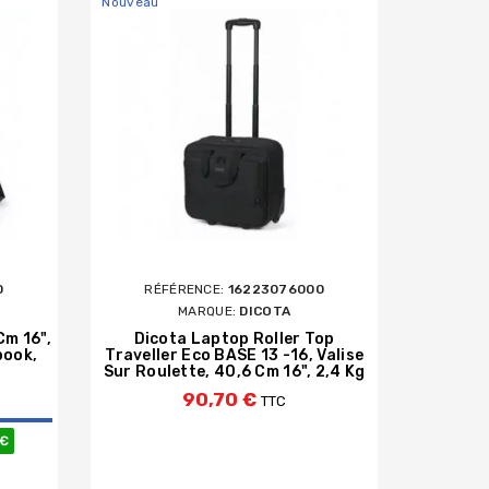
Nouveau
0
RÉFÉRENCE:
16223076000
MARQUE:
DICOTA
Cm 16",
Dicota Laptop Roller Top
book,
Traveller Eco BASE 13 -16, Valise
Sur Roulette, 40,6 Cm 16", 2,4 Kg
90,70 €
TTC
e
 €