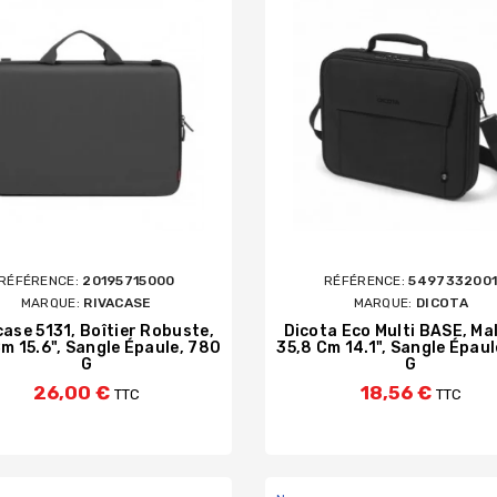
RÉFÉRENCE:
20195715000
RÉFÉRENCE:
549733200
MARQUE:
RIVACASE
MARQUE:
DICOTA
ase 5131, Boîtier Robuste,
Dicota Eco Multi BASE, Mal
Cm 15.6", Sangle Épaule, 780
35,8 Cm 14.1", Sangle Épaul
G
G
26,00 €
18,56 €
TTC
TTC