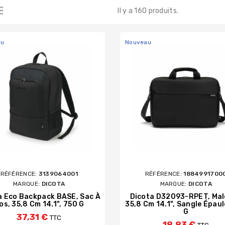
Il y a 160 produits.
REENS
BD / DVD EXTERNES USB
DISQUES DURS EX
LECTEURS DE CODES BARR
CLÉS USB ET CARTES M
NCRES
ÉTIQUETTE DYMO ET BR
au
Nouveau
STOCKAGE
SES
LE BUREAU
CÂBLES ET ADAPTATEURS
D'ORDINATEUR
ORDINATEUR
E VIRUS ET SPYWARE
RÉFÉRENCE:
3139064001
RÉFÉRENCE:
1884991700
MARQUE:
DICOTA
MARQUE:
DICOTA
a Eco Backpack BASE, Sac À
Dicota D32093-RPET, Mal
os, 35,8 Cm 14.1", 750 G
35,8 Cm 14.1", Sangle Épaul
G
37,31 €
TTC
18,83 €