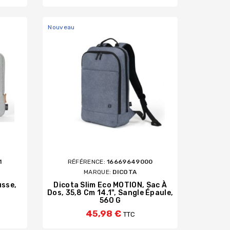
Nouveau
1
RÉFÉRENCE:
16669649000
MARQUE:
DICOTA
sse,
Dicota Slim Eco MOTION, Sac À
Dos, 35,8 Cm 14.1", Sangle Épaule,
560 G
45,98 €
TTC