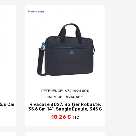
Nouveau
0
RÉFÉRENCE:
6721494000
MARQUE:
RIVACASE
35,6 Cm
Rivacase 8027, Boîtier Robuste,
35,6 Cm 14", Sangle Épaule, 345 G
18,26 €
TTC