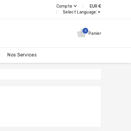
Compte
EUR €
Select Language
▼
0
Panier
Nos Services
Lecteurs De Cartes Mémoire USB