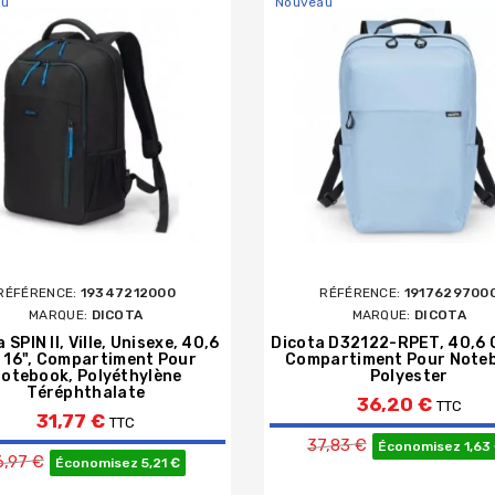
au
Nouveau
RÉFÉRENCE:
19347212000
RÉFÉRENCE:
1917629700
MARQUE:
DICOTA
MARQUE:
DICOTA
 SPIN II, Ville, Unisexe, 40,6
Dicota D32122-RPET, 40,6 
 16", Compartiment Pour
Compartiment Pour Note
otebook, Polyéthylène
Polyester
Téréphthalate
36,20 €
TTC
31,77 €
TTC
Prix de bas
37,83 €
Économisez 1,63
Prix de base
6,97 €
Économisez 5,21 €