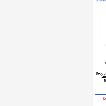
Nouve
Dicota
Cm
N
3