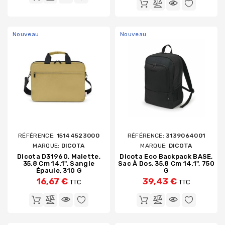
Nouveau
Nouveau
RÉFÉRENCE:
15144523000
RÉFÉRENCE:
3139064001
MARQUE:
DICOTA
MARQUE:
DICOTA
Dicota D31960, Malette,
Dicota Eco Backpack BASE,
35,8 Cm 14.1", Sangle
Sac À Dos, 35,8 Cm 14.1", 750
Épaule, 310 G
G
16,67 €
39,43 €
TTC
TTC