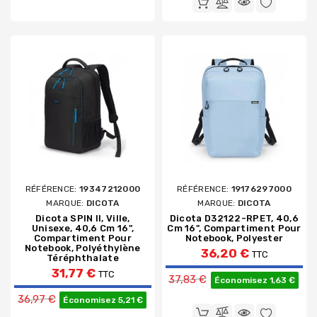
RÉFÉRENCE:
19347212000
RÉFÉRENCE:
19176297000
MARQUE:
DICOTA
MARQUE:
DICOTA
Dicota SPIN II, Ville,
Dicota D32122-RPET, 40,6
Unisexe, 40,6 Cm 16",
Cm 16", Compartiment Pour
Compartiment Pour
Notebook, Polyester
Notebook, Polyéthylène
36,20 €
TTC
Téréphthalate
Prix de base
31,77 €
TTC
37,83 €
Économisez 1,63 €
Prix de base
36,97 €
Économisez 5,21 €