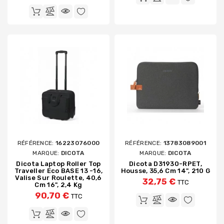
RÉFÉRENCE:
16223076000
RÉFÉRENCE:
13783089001
MARQUE:
DICOTA
MARQUE:
DICOTA
Dicota Laptop Roller Top
Dicota D31930-RPET,
Traveller Eco BASE 13 -16,
Housse, 35,6 Cm 14", 210 G
Valise Sur Roulette, 40,6
32,75 €
TTC
Cm 16", 2,4 Kg
90,70 €
TTC