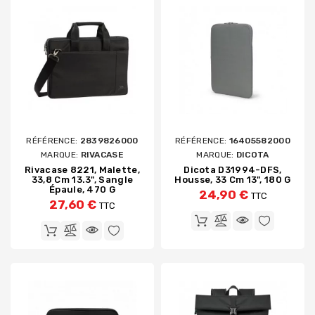
RÉFÉRENCE:
2839826000
RÉFÉRENCE:
16405582000
MARQUE:
RIVACASE
MARQUE:
DICOTA
Rivacase 8221, Malette,
Dicota D31994-DFS,
33,8 Cm 13.3", Sangle
Housse, 33 Cm 13", 180 G
Épaule, 470 G
24,90 €
TTC
27,60 €
TTC