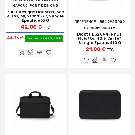
MARQUE:
PORT DESIGNS
PORT Designs Houston, Sac
À Dos, 39,6 Cm 15.6", Sangle
Épaule, 655 G
RÉFÉRENCE:
18849923000
42,08 €
TTC
MARQUE:
DICOTA
Prix de base
Dicota D32094-RPET,
44,83 €
Économisez 2,75 €
Malette, 40,6 Cm 16",
Sangle Épaule, 510 G
21,80 €
TTC