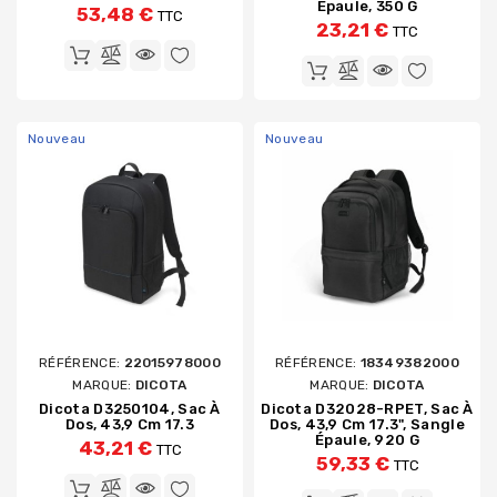
Épaule, 350 G
53,48 €
TTC
23,21 €
TTC
Nouveau
Nouveau
RÉFÉRENCE:
22015978000
RÉFÉRENCE:
18349382000
MARQUE:
DICOTA
MARQUE:
DICOTA
Dicota D3250104, Sac À
Dicota D32028-RPET, Sac À
Dos, 43,9 Cm 17.3
Dos, 43,9 Cm 17.3", Sangle
Épaule, 920 G
43,21 €
TTC
59,33 €
TTC