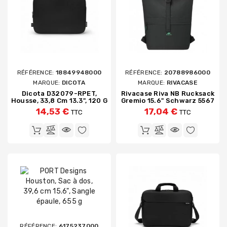
RÉFÉRENCE:
18849948000
RÉFÉRENCE:
20788986000
MARQUE:
DICOTA
MARQUE:
RIVACASE
Dicota D32079-RPET,
Rivacase Riva NB Rucksack
Housse, 33,8 Cm 13.3", 120 G
Gremio 15.6" Schwarz 5567
14,53 €
17,04 €
TTC
TTC
RÉFÉRENCE:
6175237000