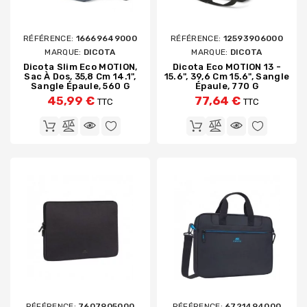
RÉFÉRENCE:
16669649000
RÉFÉRENCE:
12593906000
MARQUE:
DICOTA
MARQUE:
DICOTA
Dicota Slim Eco MOTION,
Dicota Eco MOTION 13 -
Sac À Dos, 35,8 Cm 14.1",
15.6", 39,6 Cm 15.6", Sangle
Sangle Épaule, 560 G
Épaule, 770 G
45,99 €
77,64 €
TTC
TTC
RÉFÉRENCE:
7607905000
RÉFÉRENCE:
6721494000