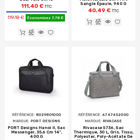
Sangle Épaule, 940 G
111,40 €
TTC
40,49 €
TTC
Prix de base
119,18 €
Économisez 7,78 €
RÉFÉRENCE:
8029801000
RÉFÉRENCE:
6747452000
MARQUE:
PORT DESIGNS
MARQUE:
RIVACASE
PORT Designs Hanoi II, Sac
Rivacase 5736, Sac
Messenger, 35,6 Cm 14",
Thermique, 30 L, Gris, Tissu,
400 G
Polyester, Poly-Acétate De