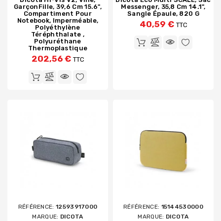
GarçonFille, 39,6 Cm 15.6",
Messenger, 35,8 Cm 14.1",
Compartiment Pour
Sangle Épaule, 820 G
Notebook, Imperméable,
40,59 €
TTC
Polyéthylène
Téréphthalate ,
Polyuréthane
Thermoplastique
202,56 €
TTC
RÉFÉRENCE:
12593917000
RÉFÉRENCE:
15144530000
MARQUE:
DICOTA
MARQUE:
DICOTA