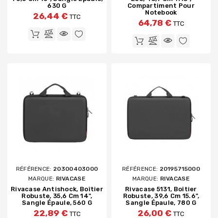
630 G
Compartiment Pour
Notebook
26,44 €
TTC
64,78 €
TTC
RÉFÉRENCE:
20300403000
RÉFÉRENCE:
20195715000
MARQUE:
RIVACASE
MARQUE:
RIVACASE
Rivacase Antishock, Boîtier
Rivacase 5131, Boîtier
Robuste, 35,6 Cm 14",
Robuste, 39,6 Cm 15.6",
Sangle Épaule, 560 G
Sangle Épaule, 780 G
22,89 €
26,00 €
TTC
TTC