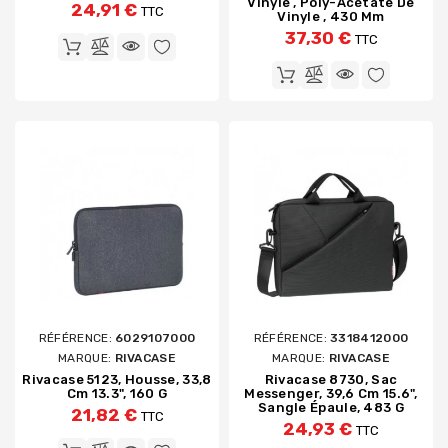
Vinyle , Poly-Acétate De
24,91 €
TTC
Vinyle , 430 Mm
37,30 €
TTC
RÉFÉRENCE:
6029107000
RÉFÉRENCE:
3318412000
MARQUE:
RIVACASE
MARQUE:
RIVACASE
Rivacase 5123, Housse, 33,8
Rivacase 8730, Sac
Cm 13.3", 160 G
Messenger, 39,6 Cm 15.6",
Sangle Épaule, 483 G
21,82 €
TTC
24,93 €
TTC