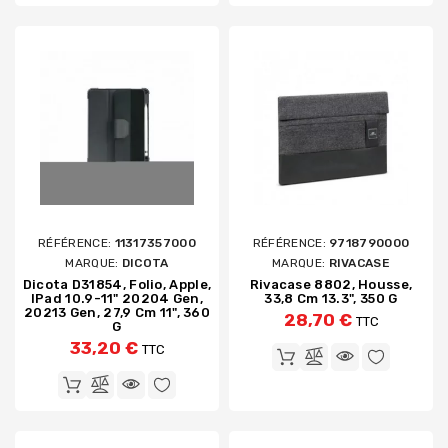
RÉFÉRENCE:
11317357000
RÉFÉRENCE:
9718790000
MARQUE:
DICOTA
MARQUE:
RIVACASE
Dicota D31854, Folio, Apple,
Rivacase 8802, Housse,
IPad 10.9-11" 20204 Gen,
33,8 Cm 13.3", 350 G
20213 Gen, 27,9 Cm 11", 360
28,70 €
TTC
G
33,20 €
TTC