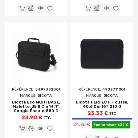
RÉFÉRENCE:
5497332001
RÉFÉRENCE:
4902711001
MARQUE:
DICOTA
MARQUE:
DICOTA
Dicota Eco Multi BASE,
Dicota PERFECT, Housse,
Malette, 35,8 Cm 14.1",
40,6 Cm 16", 210 G
Sangle Épaule, 580 G
23,33 €
TTC
23,90 €
TTC
Prix de base
24,70 €
Économisez 1,37 €