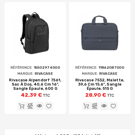
RÉFÉRENCE:
15502974000
RÉFÉRENCE:
11862087000
MARQUE:
RIVACASE
MARQUE:
RIVACASE
Rivacase Alpendorf 7561,
Rivacase 7532, Malette,
Sac À Dos, 40,6 Cm 16",
39,6 Cm 15.6", Sangle
Sangle Épaule, 600 G
Épaule, 515 G
42,39 €
28,90 €
TTC
TTC