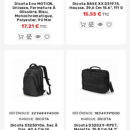
Dicota Eco MOTION,
Dicota BASE XX D31975,
Unisexe, Fermeture À
Housse, 39,6 Cm 15.6", 111 G
Glissière, Bleu,
15,55 €
TTC
Monochromatique,
Polyester, 90 Mm
17,21 €
TTC
RÉFÉRENCE:
22948494000
RÉFÉRENCE:
18349391000
MARQUE:
DICOTA
MARQUE:
DICOTA
Dicota D3250106, Sac À
Dicota D32029-RPET,
Dos, 40,6 Cm 16
Malette, 35,8 Cm 14.1",