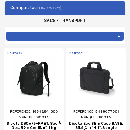
Configurateur
(157 produits)
SACS / TRANSPORT

Nouveau
Nouveau
RÉFÉRENCE:
18842841000
RÉFÉRENCE:
5498077001
MARQUE:
DICOTA
MARQUE:
DICOTA
Dicota D30675-RPET, Sac À
Dicota Eco Slim Case BASE,
Dos, 39,6 Cm 15.6", 1 Kg
35,8 Cm 14.1", Sangle