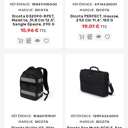
RÉFÉRENCE:
18849905000
RÉFÉRENCE:
4914625001
MARQUE:
DICOTA
MARQUE:
DICOTA
Dicota D32090-RPET,
Dicota PERFECT, Housse,
Malette, 31,8 Cm 12.5",
29,5 Cm 11.6", 150 G
Sangle Épaule, 290 G
19,01 €
TTC
15,96 €
TTC
RÉFÉRENCE:
15860131001
RÉFÉRENCE:
12894266000
MARQUE:
DICOTA
MARQUE:
DICOTA
Dicota Hi-Vis V2, Ville,
Dicota Eco Multi SCALE, Sac