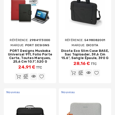
RÉFÉRENCE:
2984173000
RÉFÉRENCE:
5498082001
MARQUE:
PORT DESIGNS
MARQUE:
DICOTA
PORT Designs Muskoka
Dicota Eco Slim Case BASE,
Universal 911, Folio Porte
Sac Toploader, 39,6 Cm
Carte, Toutes Marques,
15.6", Sangle Épaule, 390 G
25,6 Cm 10.1", 520 G
28,16 €
TTC
24,91 €
TTC
Nouveau
Nouveau