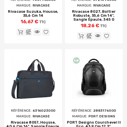
MARQUE:
RIVACASE
MARQUE:
RIVACASE
Rivacase Suzuka, Housse,
Rivacase 8027, Boîtier
35,6 Cm 14
Robuste, 35,6 Cm 14",
Sangle Épaule, 345 G
16,67 €
TTC
18,26 €
TTC
RÉFÉRENCE:
6316023000
RÉFÉRENCE:
2883176000
MARQUE:
RIVACASE
MARQUE:
PORT DESIGNS
Rivacase 8057, Housse,
PORT Designs Courchevel II
40,6 Cm 16", Sangle Épaule,
Eco, 43,9 Cm 17.3",