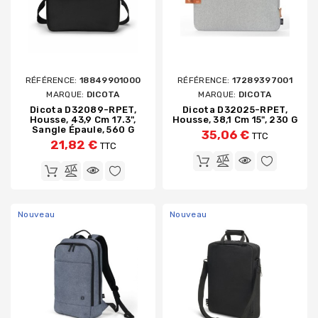
RÉFÉRENCE:
18849901000
RÉFÉRENCE:
17289397001
MARQUE:
DICOTA
MARQUE:
DICOTA
Dicota D32089-RPET,
Dicota D32025-RPET,
Housse, 43,9 Cm 17.3",
Housse, 38,1 Cm 15", 230 G
Sangle Épaule, 560 G
35,06 €
TTC
21,82 €
TTC
Nouveau
Nouveau